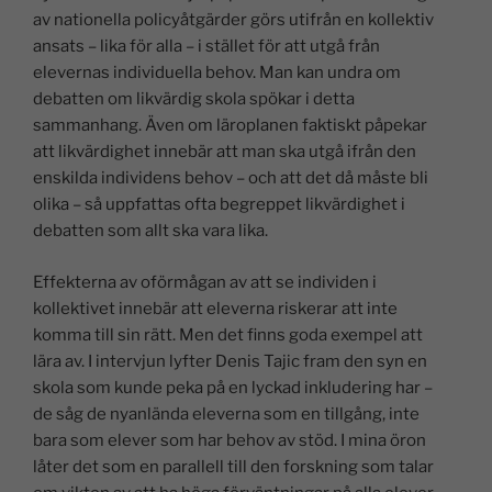
av nationella policyåtgärder görs utifrån en kollektiv
ansats – lika för alla – i stället för att utgå från
elevernas individuella behov. Man kan undra om
debatten om likvärdig skola spökar i detta
sammanhang. Även om läroplanen faktiskt påpekar
att likvärdighet innebär att man ska utgå ifrån den
enskilda individens behov – och att det då måste bli
olika – så uppfattas ofta begreppet likvärdighet i
debatten som allt ska vara lika.
Effekterna av oförmågan av att se individen i
kollektivet innebär att eleverna riskerar att inte
komma till sin rätt. Men det finns goda exempel att
lära av. I intervjun lyfter Denis Tajic fram den syn en
skola som kunde peka på en lyckad inkludering har –
de såg de nyanlända eleverna som en tillgång, inte
bara som elever som har behov av stöd. I mina öron
låter det som en parallell till den forskning som talar