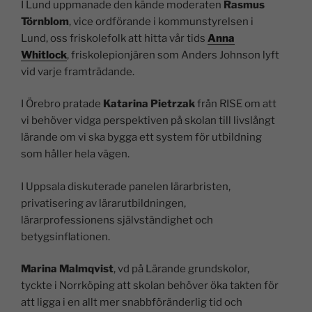
I Lund uppmanade den kände moderaten
Rasmus
Törnblom
, vice ordförande i kommunstyrelsen i
Lund, oss friskolefolk att hitta vår tids
Anna
Whitlock
, friskolepionjären som Anders Johnson lyft
vid varje framträdande.
I Örebro pratade
Katarina Pietrzak
från RISE om att
vi behöver vidga perspektiven på skolan till livslångt
lärande om vi ska bygga ett system för utbildning
som håller hela vägen.
I Uppsala diskuterade panelen lärarbristen,
privatisering av lärarutbildningen,
lärarprofessionens självständighet och
betygsinflationen.
Marina Malmqvist
, vd på Lärande grundskolor,
tyckte i Norrköping att skolan behöver öka takten för
att ligga i en allt mer snabbföränderlig tid och