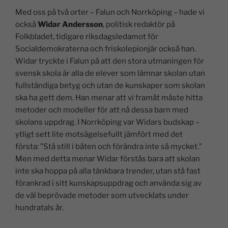
Med oss på två orter – Falun och Norrköping – hade vi
också
Widar Andersson
, politisk redaktör på
Folkbladet, tidigare riksdagsledamot för
Socialdemokraterna och friskolepionjär också han.
Widar tryckte i Falun på att den stora utmaningen för
svensk skola är alla de elever som lämnar skolan utan
fullständiga betyg och utan de kunskaper som skolan
ska ha gett dem. Han menar att vi framåt måste hitta
metoder och modeller för att nå dessa barn med
skolans uppdrag. I Norrköping var Widars budskap –
ytligt sett lite motsägelsefullt jämfört med det
första: ”Stå still i båten och förändra inte så mycket.”
Men med detta menar Widar förstås bara att skolan
inte ska hoppa på alla tänkbara trender, utan stå fast
förankrad i sitt kunskapsuppdrag och använda sig av
de väl beprövade metoder som utvecklats under
hundratals år.