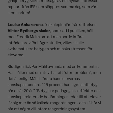
glädjebetyg, vilket motsägs av en mycket intressant
rapport från IES
som släpptes samma dag som vårt
seminarium!
Louise Ankarcrona
, friskolepionjär från stiftelsen
Viktor Rydbergs skolor
, som satt i publiken, höll
med Fredrik Malm om att man borde införa
inträdesprov för högre studier, vilket skulle
avdramatisera betygen och minska stressen för
eleverna.
Slutligen fick Per Måhl avrunda med en kommentar.
Han håller med om att vi har ett ”stort problem”, men
det är enligt Måhl i första hand elevernas
kunskapsstandard. ”25 procent har inget slutbetyg
när de är 20 år.” ”Betyg har pedagogiska effekter och
kunskapsrelaterade bedömningar leder till att elever
lär sig mer än så kallade rangordningar – och så hör vi
här att några vill införa rangordningssystem.