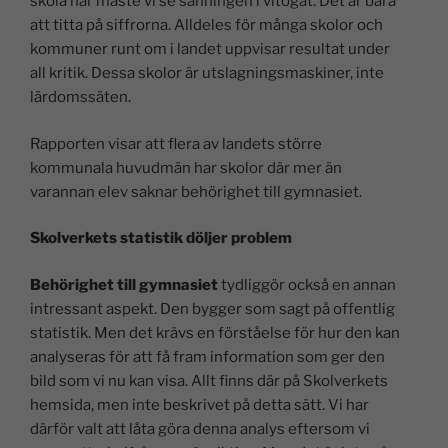
skola har måste vi se sanningen i vitögat. Det är bara
att titta på siffrorna. Alldeles för många skolor och
kommuner runt om i landet uppvisar resultat under
all kritik. Dessa skolor är utslagningsmaskiner, inte
lärdomssäten.
Rapporten visar att flera av landets större
kommunala huvudmän har skolor där mer än
varannan elev saknar behörighet till gymnasiet.
Skolverkets statistik döljer problem
Behörighet till gymnasiet
tydliggör också en annan
intressant aspekt. Den bygger som sagt på offentlig
statistik. Men det krävs en förståelse för hur den kan
analyseras för att få fram information som ger den
bild som vi nu kan visa. Allt finns där på Skolverkets
hemsida, men inte beskrivet på detta sätt. Vi har
därför valt att låta göra denna analys eftersom vi