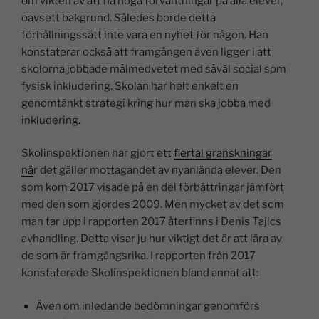
om vikten av att ha höga förväntningar på alla elever,
oavsett bakgrund. Således borde detta
förhållningssätt inte vara en nyhet för någon. Han
konstaterar också att framgången även ligger i att
skolorna jobbade målmedvetet med såväl social som
fysisk inkludering. Skolan har helt enkelt en
genomtänkt strategi kring hur man ska jobba med
inkludering.
Skolinspektionen har gjort ett
flertal granskningar
nä
r det gäller mottagandet av nyanlända elever. Den
som kom 2017 visade på en del förbättringar jämfört
med den som gjordes 2009. Men mycket av det som
man tar upp i rapporten 2017 återfinns i Denis Tajics
avhandling. Detta visar ju hur viktigt det är att lära av
de som är framgångsrika. I rapporten från 2017
konstaterade Skolinspektionen bland annat att:
Även om inledande bedömningar genomförs