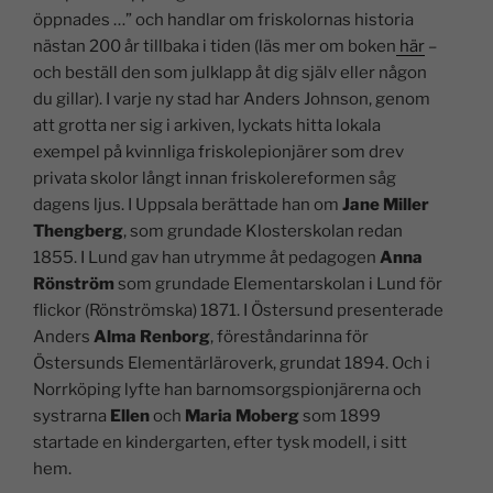
öppnades …” och handlar om friskolornas historia
nästan 200 år tillbaka i tiden (läs mer om boken
här
–
och beställ den som julklapp åt dig själv eller någon
du gillar). I varje ny stad har Anders Johnson, genom
att grotta ner sig i arkiven, lyckats hitta lokala
exempel på kvinnliga friskolepionjärer som drev
privata skolor långt innan friskolereformen såg
dagens ljus. I Uppsala berättade han om
Jane Miller
Thengberg
, som grundade Klosterskolan redan
1855. I Lund gav han utrymme åt pedagogen
Anna
Rönström
som grundade Elementarskolan i Lund för
flickor (Rönströmska) 1871. I Östersund presenterade
Anders
Alma Renborg
, föreståndarinna för
Östersunds Elementärläroverk, grundat 1894. Och i
Norrköping lyfte han barnomsorgspionjärerna och
systrarna
Ellen
och
Maria Moberg
som 1899
startade en kindergarten, efter tysk modell, i sitt
hem.