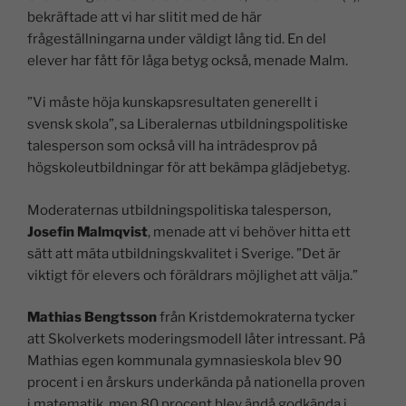
bekräftade att vi har slitit med de här
frågeställningarna under väldigt lång tid. En del
elever har fått för låga betyg också, menade Malm.
”Vi måste höja kunskapsresultaten generellt i
svensk skola”, sa Liberalernas utbildningspolitiske
talesperson som också vill ha inträdesprov på
högskoleutbildningar för att bekämpa glädjebetyg.
Moderaternas utbildningspolitiska talesperson,
Josefin Malmqvist
, menade att vi behöver hitta ett
sätt att mäta utbildningskvalitet i Sverige. ”Det är
viktigt för elevers och föräldrars möjlighet att välja.”
Mathias Bengtsson
från Kristdemokraterna tycker
att Skolverkets moderingsmodell låter intressant. På
Mathias egen kommunala gymnasieskola blev 90
procent i en årskurs underkända på nationella proven
i matematik, men 80 procent blev ändå godkända i