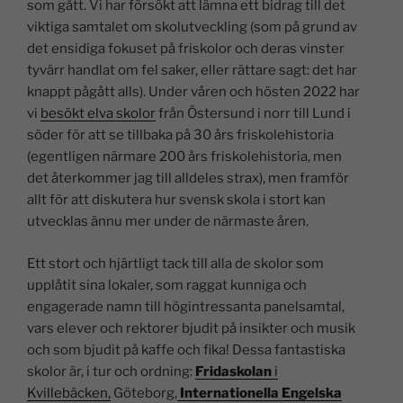
som gått. Vi har försökt att lämna ett bidrag till det
viktiga samtalet om skolutveckling (som på grund av
det ensidiga fokuset på friskolor och deras vinster
tyvärr handlat om fel saker, eller rättare sagt: det har
knappt pågått alls). Under våren och hösten 2022 har
vi
besökt elva skolor
från Östersund i norr till Lund i
söder för att se tillbaka på 30 års friskolehistoria
(egentligen närmare 200 års friskolehistoria, men
det återkommer jag till alldeles strax), men framför
allt för att diskutera hur svensk skola i stort kan
utvecklas ännu mer under de närmaste åren.
Ett stort och hjärtligt tack till alla de skolor som
upplåtit sina lokaler, som raggat kunniga och
engagerade namn till högintressanta panelsamtal,
vars elever och rektorer bjudit på insikter och musik
och som bjudit på kaffe och fika! Dessa fantastiska
skolor är, i tur och ordning:
Fridaskolan
i
Kvillebäcken,
Göteborg,
Internationella Engelska