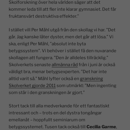
Skolforskning över hela världen säger att det
kommer leda till att fler inte klarar gymnasiet. Det får
fruktansvärt destruktiva effekter.”
I stället vill Per Måhl utgå från den skollag vi har. ”Det
går. Jag kanske låter dyster, men det går att lösa.” Vi
ska, enligt Per Måhl, ”absolut inte byta
betygssystem”. Vi behöver i stället få den nuvarande
skollagen att fungera. ”Den är alldeles tillräcklig.”
Skolverkets senaste
allmänna råd
från i juni är också
väldigt bra, menar betygsexperten. ”Det har inte
alltid varit så.” Måhl lyfter också en
granskning
Skolverket gjorde 2011
som utmärkt: ”Men ingenting
som står i den granskningen är gjort.”
Stort tack till alla medverkande för ett fantastiskt
intressant och – trots en del dystra tongångar
emellanåt – hoppfullt seminiarum om
betygssystemet. Tusen tack också till
Cecilia Garme
,