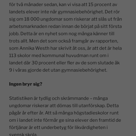
för två månader sedan, kan vi visa att 15 procent av
landets elever inte når gymnasiebehörighet. Det rör
sig om 18 000 ungdomar som riskerar att slås ut från
arbetsmarknaden redan innan de börjat på sitt första
jobb. Detta är en nyhet som nog många känner till
trots allt. Men det som också framgår av rapporten,
som Annika Westh har skrivit åt oss, är att det är hela
113 skolor med kommunal huvudman runt om i
landet där 30 procent eller fler av de som slutade åk
9 i våras gjorde det utan gymnasiebehörighet.
Ingen bryr sig?
Statistiken är tydlig och skrämmande – många
ungdomar riskerar att dömas till utanförskap. Detta
pågår år efter år. Att så många högstadieskolor runt
om i landet inte förmår ge sina elever den framtid de
förtjänar är ett underbetyg för likvärdigheten i
svensk skola.