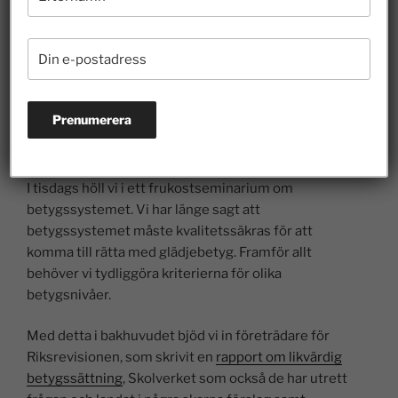
kommenterade betygen på ett seminarium hos Friskolornas
riksförbund. Från vänster: Fredrik Malm (L), ordförande i
riksdagens utbildningsutskott, Patric Reslow (SD),
riksdagsledamot, Mathias Bengtsson (KD), riksdagsledamot,
och Josefin Malmqvist (M), också hon riksdagsledamot i
utbildningsutskottet.
I tisdags höll vi i ett frukostseminarium om
betygssystemet. Vi har länge sagt att
betygssystemet måste kvalitetssäkras för att
komma till rätta med glädjebetyg. Framför allt
behöver vi tydliggöra kriterierna för olika
betygsnivåer.
Med detta i bakhuvudet bjöd vi in företrädare för
Riksrevisionen, som skrivit en
rapport om likvärdig
betygssättning
, Skolverket som också de har utrett