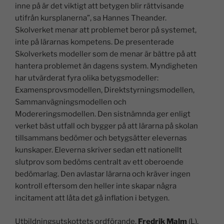
inne på är det viktigt att betygen blir rättvisande
utifrån kursplanerna”, sa Hannes Theander.
Skolverket menar att problemet beror på systemet,
inte på lärarnas kompetens. De presenterade
Skolverkets modeller som de menar är bättre på att
hantera problemet än dagens system. Myndigheten
har utvärderat fyra olika betygsmodeller:
Examensprovsmodellen, Direktstyrningsmodellen,
Sammanvägningsmodellen och
Modereringsmodellen. Den sistnämnda ger enligt
verket bäst utfall och bygger på att lärarna på skolan
tillsammans bedömer och betygsätter elevernas
kunskaper. Eleverna skriver sedan ett nationellt
slutprov som bedöms centralt av ett oberoende
bedömarlag. Den avlastar lärarna och kräver ingen
kontroll eftersom den heller inte skapar några
incitament att låta det gå inflation i betygen.
Utbildningsutskottets ordförande,
Fredrik Malm
(L),