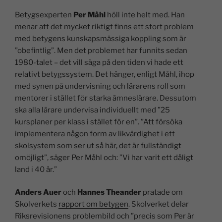
Betygsexperten
Per Måhl
höll inte helt med. Han
menar att det mycket riktigt finns ett stort problem
med betygens kunskapsmässiga koppling som är
”obefintlig”. Men det problemet har funnits sedan
1980-talet – det vill säga på den tiden vi hade ett
relativt betygssystem. Det hänger, enligt Måhl, ihop
med synen på undervisning och lärarens roll som
mentorer i stället för starka ämneslärare. Dessutom
ska alla lärare undervisa individuellt med ”25
kursplaner per klass i stället för en”. ”Att försöka
implementera någon form av likvärdighet i ett
skolsystem som ser ut så här, det är fullständigt
omöjligt”, säger Per Måhl och: ”Vi har varit ett dåligt
land i 40 år.”
Anders Auer
och
Hannes Theander
pratade om
Skolverkets
rapport om betygen
. Skolverket delar
Riksrevisionens problembild och ”precis som Per är