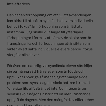
inte efterlevs.
Han har en förhoppning om att ”….att avhandlingen
kan bidra till att sätta nyanlända elevers individuella
behov i fokus”. En förhoppning som är lätt att
instämma i. Jag skulle vilja lägga till ytterligare
förhoppningar i form av att lära av de skolor som är
framgångsrika och förhoppningen att insikten om
vikten av att sätta individuella elevers behov i fokus
ska gälla alla elever.
För även om naturligtvis nyanlända elever särskiljer
sig på många sätt från elever som är födda och
uppvuxna i Sverige så menar jag att många av de
problem som syns i dagens skola bottnar i tron att
”one size fits all”. Så är det inte. Och frågan är om
svensk skola någonsin har haft en mer utmanande
uppgift än dagens. Men den mångfald av olika behov
som finns bland alla elever.