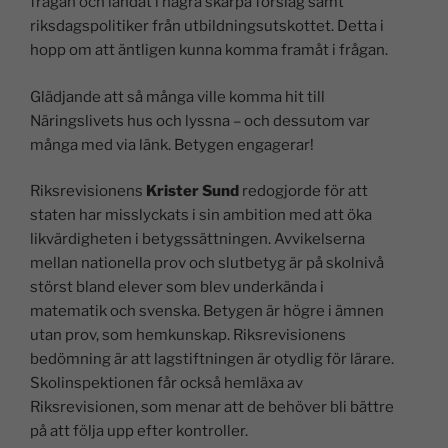
frågan och landat i några skarpa förslag samt
riksdagspolitiker från utbildningsutskottet. Detta i
hopp om att äntligen kunna komma framåt i frågan.
Glädjande att så många ville komma hit till
Näringslivets hus och lyssna – och dessutom var
många med via länk. Betygen engagerar!
Riksrevisionens
Krister Sund
redogjorde för att
staten har misslyckats i sin ambition med att öka
likvärdigheten i betygssättningen. Avvikelserna
mellan nationella prov och slutbetyg är på skolnivå
störst bland elever som blev underkända i
matematik och svenska. Betygen är högre i ämnen
utan prov, som hemkunskap. Riksrevisionens
bedömning är att lagstiftningen är otydlig för lärare.
Skolinspektionen får också hemläxa av
Riksrevisionen, som menar att de behöver bli bättre
på att följa upp efter kontroller.