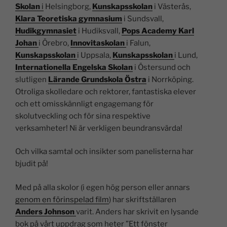
Skolan
i
Helsingborg,
Kunskapsskolan
i Västerås,
Klara Teoretiska gymnasium
i Sundsvall,
Hudikgymnasiet
i Hudiksvall,
Pops Academy Karl
Johan
i Örebro,
Innovitaskolan
i Falun,
Kunskapsskolan
i Uppsala,
Kunskapsskolan
i Lund,
Internationella Engelska Skolan
i Östersund och
slutligen
Lärande Grundskola Östra
i Norrköping.
Otroliga skolledare och rektorer, fantastiska elever
och ett omisskännligt engagemang för
skolutveckling och för sina respektive
verksamheter! Ni är verkligen beundransvärda!
Och vilka samtal och insikter som panelisterna har
bjudit på!
Med på alla skolor (i egen hög person eller annars
genom en förinspelad film
) har skriftställaren
Anders Johnson
varit. Anders har skrivit en lysande
bok på vårt uppdrag som heter ”Ett fönster