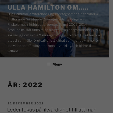
ULLA HAMILTON OM…..
Ulla Hamilton, ordförande Ung Företagsamhet i Stockholm,
ordförande Samfundet Sverige-Finland, tidigare vd
Friskolornas riksförbund, borgarråd (m) 2006-2014 i
Stockholm. Här finns mina bloggar från borgarrådstiden. Nu
skriver jag om skola & näringsliv. Jag vill bidra till insikten om
att ett samhälle förutsätter ett klimat som ger utrymme för
individer och företag att skapa utveckling och bidrar till
välfärd.
Meny
ÅR:
2022
22 DECEMBER 2022
Leder fokus på likvärdighet till att man