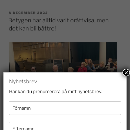
8 DECEMBER 2022
Betygen har alltid varit orättvisa, men
det kan bli bättre!
×
Nyhetsbrev
Här kan du prenumerera på mitt nyhetsbrev.
Tidögängets utbildningspolitiska toppolitiker