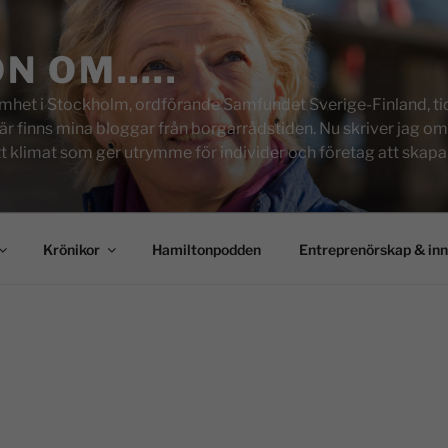
ON OM…..
het i Stockholm, ordförande Samfundet Sverige-Finland, tid
inns mina bloggar från borgarrådstiden. Nu skriver jag om skol
tt klimat som ger utrymme för individer och företag att skapa u
Krönikor
Hamiltonpodden
Entreprenörskap & in