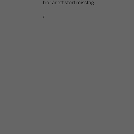
tror är ett stort misstag.
/