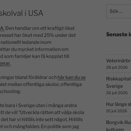
 skolval i USA
SA.
Den handlar om ett kraftigt ökat
Senaste 
 Intresset har ökat med 25% under det
 nationellt ledande inom
hittar du mycket information om
d som familjer kan få kopplat till
Veterinärbri
erar.
28 juli 2026
kningar bland föräldrar och
här kan du se
Riskkapital
let mellan offentliga skolor, offentliga
Sverige
schooling.
26 juli 2026
Hur länge s
inte bara i Sverige utan i många andra
10 juli 2026
t de vill ”Utveckla rätten att välja skola
t har vi hittills inte sett något. Hittills
Borgvik illu
let och mångfalden. En politik som jag
kulturen