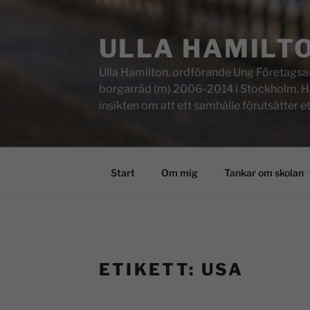
ULLA HAMILT
Ulla Hamilton, ordförande Ung Företagsam
borgarråd (m) 2006-2014 i Stockholm. Här f
insikten om att ett samhälle förutsätter e
Start
Om mig
Tankar om skolan
ETIKETT:
USA