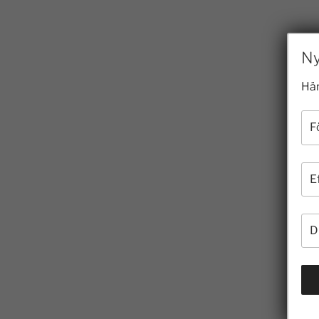
Ny
Här