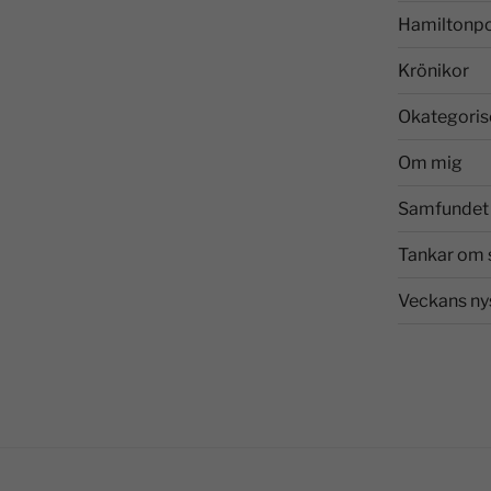
Hamiltonp
Krönikor
Okategoris
Om mig
Samfundet 
Tankar om 
Veckans ny