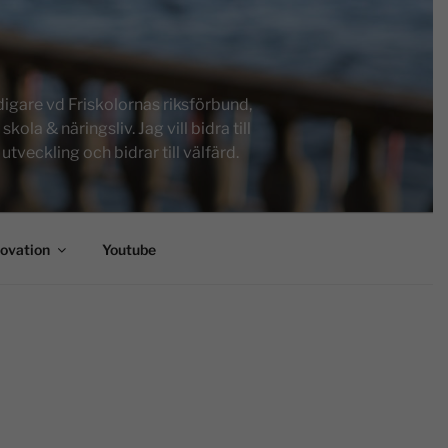
igare vd Friskolornas riksförbund,
a & näringsliv. Jag vill bidra till
tveckling och bidrar till välfärd.
novation
Youtube