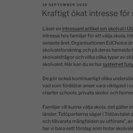
18 SEPTEMBER 2025
Kraftigt ökat intresse för
Läser en
intressant artikel om skolval i U
intresse hos familjer för att välja skola.
senaste året. Organisationen EdChoice är
skolvalsforskning och på deras hemsida 
skolvalsfrågor och vilka olika typer av stö
skolvalet. Här kan du se hur
systemet fung
De gör också kontinuerligt olika undersö
vad som föräldrar anser vara viktigast i va
charter schools, privata skolor och home
Familjer vill kunna välja skola, det gäller 
länder. Tidöpartierna säger i Tidöavtalet at
och tillvarata mångfalden av utförare”, av de
har vi bara sett förslag som hotar skolva