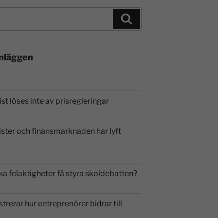
inläggen
st löses inte av prisregleringar
ister och finansmarknaden har lyft
ka felaktigheter få styra skoldebatten?
strerar hur entreprenörer bidrar till