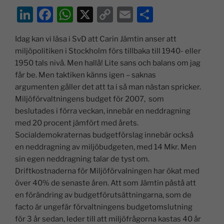
Li
F
W
X
C
E
D
n
a
h
o
m
el
Idag kan vi läsa i SvD att Carin Jämtin anser att
k
c
at
p
ai
a
miljöpolitiken i Stockholm förs tillbaka till 1940- eller
e
e
s
y
l
1950 tals nivå. Men hallå! Lite sans och balans om jag
dI
b
A
Li
får be. Men taktiken känns igen – saknas
argumenten gåller det att ta i så man nästan spricker.
n
o
p
n
Miljöförvaltningens budget för 2007, som
o
p
k
beslutades i förra veckan, innebär en neddragning
k
med 20 procent jämfört med årets.
Socialdemokraternas budgetförslag innebär också
en neddragning av miljöbudgeten, med 14 Mkr. Men
sin egen neddragning talar de tyst om.
Driftkostnaderna för Miljöförvalningen har ökat med
över 40% de senaste åren. Att som Jämtin påstå att
en förändring av budgetförutsättningarna, som de
facto är ungefär förvaltningens budgetomslutning
för 3 år sedan, leder till att miljöfrågorna kastas 40 år