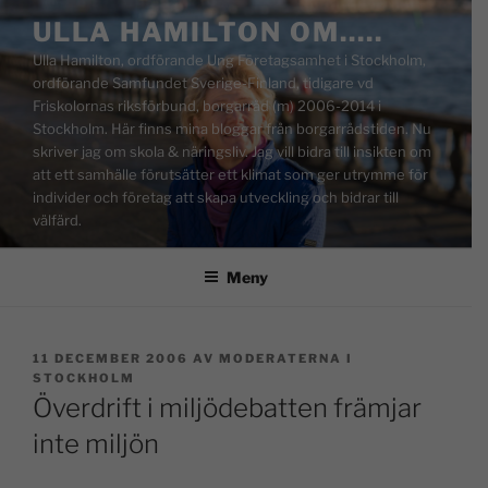
ULLA HAMILTON OM…..
Ulla Hamilton, ordförande Ung Företagsamhet i Stockholm,
ordförande Samfundet Sverige-Finland, tidigare vd
Friskolornas riksförbund, borgarråd (m) 2006-2014 i
Stockholm. Här finns mina bloggar från borgarrådstiden. Nu
skriver jag om skola & näringsliv. Jag vill bidra till insikten om
att ett samhälle förutsätter ett klimat som ger utrymme för
individer och företag att skapa utveckling och bidrar till
välfärd.
Meny
11 DECEMBER 2006
AV
MODERATERNA I
STOCKHOLM
Överdrift i miljödebatten främjar
inte miljön