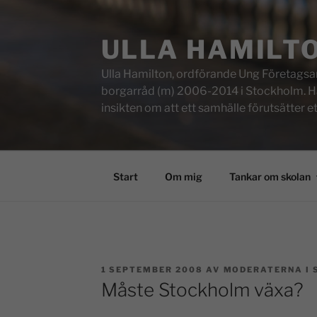
ULLA HAMILT
Ulla Hamilton, ordförande Ung Företagsam
borgarråd (m) 2006-2014 i Stockholm. Här f
insikten om att ett samhälle förutsätter e
Start
Om mig
Tankar om skolan
1 SEPTEMBER 2008
AV
MODERATERNA I
Måste Stockholm växa?