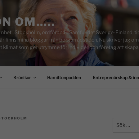
ON OM…..
het i Stockholm, ordförande Samfundet Sverige-Finland, tid
inns mina bloggar från borgarrådstiden. Nu skriver jag om skol
tt klimat som ger utrymme för individer och företag att skapa u
Krönikor
Hamiltonpodden
Entreprenörskap & in
 STOCKHOLM