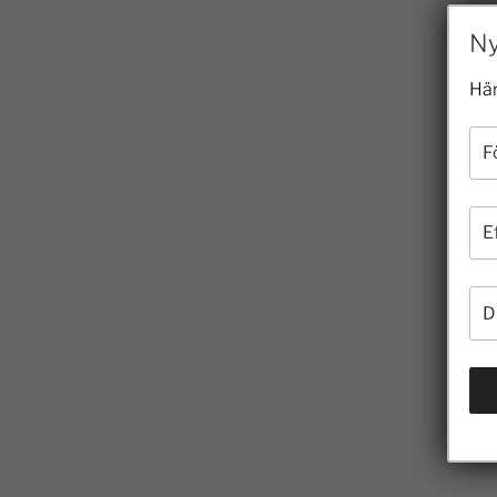
Ny
Här