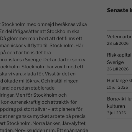
Senaste 
 att Stockholm med omnejd beräknas växa
En del ifrågasätter att Stockholm ska
Veterinärbri
. Då glömmer man bort att det finns ett
28 juli 2026
 människor vill flytta till Stockholm. Här
på och här finns det bra
Riskkapital
nnanstans i Sverige. Det är därför som vi
Sverige
Stockholm. Stockholm har vuxit med ett
26 juli 2026
a vi vara glada för. Visst är det en
Hur länge s
 ökade miljökrav. Och inställningen
10 juli 2026
 bland de redan etablerade
ringar. Men för Stockholm och
Borgvik illu
 konkurrenskraftig och attraktiv för
kulturen
uppdrag på stort allvar – att planera för
3 juli 2026
et ner ganska mycket arbete på precis
art Stockholm, Norra länken, Järvalyftet,
staden, Norviksudden mm. Ett spännande