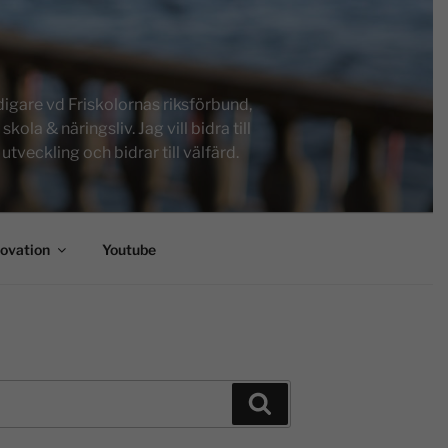
igare vd Friskolornas riksförbund,
a & näringsliv. Jag vill bidra till
tveckling och bidrar till välfärd.
novation
Youtube