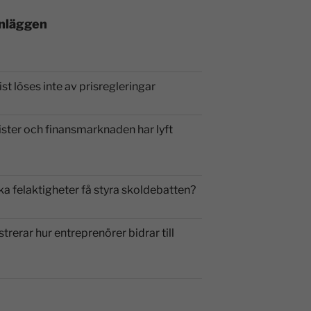
inläggen
st löses inte av prisregleringar
ister och finansmarknaden har lyft
ka felaktigheter få styra skoldebatten?
strerar hur entreprenörer bidrar till