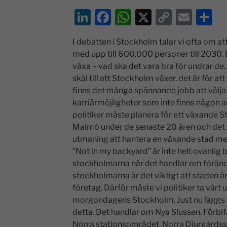
Li
F
W
X
C
E
D
n
a
h
o
m
el
I debatten i Stockholm talar vi ofta om
k
c
at
p
ai
a
med upp till 600.000 personer till 2030. 
e
e
s
y
l
växa – vad ska det vara bra för undrar de
dI
b
A
Li
skäl till att Stockholm växer, det är för att
finns det många spännande jobb att välja 
n
o
p
n
karriärmöjligheter som inte finns någon a
o
p
k
politiker måste planera för ett växande 
k
Malmö under de senaste 20 åren och det sk
utmaning att hantera en växande stad med
”Not in my backyard” är inte helt ovanlig
stockholmarna när det handlar om föränd
stockholmarna är det viktigt att staden är
företag. Därför måste vi politiker ta vårt 
morgondagens Stockholm. Just nu läggs d
detta. Det handlar om Nya Slussen, Förbif
Norra stationsområdet, Norra Djurgårds