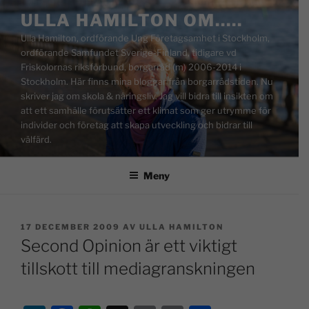
ULLA HAMILTON OM…..
Ulla Hamilton, ordförande Ung Företagsamhet i Stockholm,
ordförande Samfundet Sverige-Finland, tidigare vd
Friskolornas riksförbund, borgarråd (m) 2006-2014 i
Stockholm. Här finns mina bloggar från borgarrådstiden. Nu
skriver jag om skola & näringsliv. Jag vill bidra till insikten om
att ett samhälle förutsätter ett klimat som ger utrymme för
individer och företag att skapa utveckling och bidrar till
välfärd.
Meny
17 DECEMBER 2009
AV
ULLA HAMILTON
Second Opinion är ett viktigt
tillskott till mediagranskningen