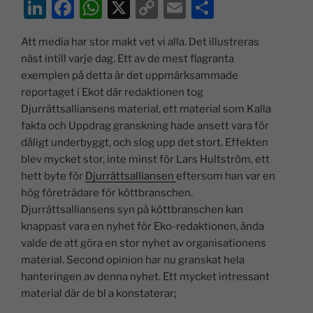
Li
F
W
X
C
E
D
n
a
h
o
m
el
Att media har stor makt vet vi alla. Det illustreras
k
c
at
p
ai
a
näst intill varje dag. Ett av de mest flagranta
e
e
s
y
l
exemplen på detta är det uppmärksammade
dI
b
A
Li
reportaget i Ekot där redaktionen tog
Djurrättsalliansens material, ett material som Kalla
n
o
p
n
fakta och Uppdrag granskning hade ansett vara för
o
p
k
dåligt underbyggt, och slog upp det stort. Effekten
k
blev mycket stor, inte minst för Lars Hultström, ett
hett byte för
Djurrättsalliansen
eftersom han var en
hög företrädare för köttbranschen.
Djurrättsalliansens syn på köttbranschen kan
knappast vara en nyhet för Eko-redaktionen, ända
valde de att göra en stor nyhet av organisationens
material. Second opinion har nu granskat hela
hanteringen av denna nyhet. Ett mycket intressant
material där de bl a konstaterar;