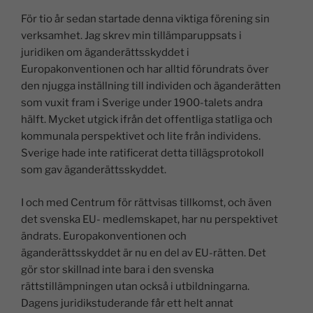
n
a
h
o
m
el
För tio år sedan startade denna viktiga förening sin
k
c
at
p
ai
a
verksamhet. Jag skrev min tillämparuppsats i
e
e
s
y
l
juridiken om äganderättsskyddet i
dI
b
A
Li
Europakonventionen och har alltid förundrats över
den njugga inställning till individen och äganderätten
n
o
p
n
som vuxit fram i Sverige under 1900-talets andra
o
p
k
hälft. Mycket utgick ifrån det offentliga statliga och
k
kommunala perspektivet och lite från individens.
Sverige hade inte ratificerat detta tillägsprotokoll
som gav äganderättsskyddet.
I och med Centrum för rättvisas tillkomst, och även
det svenska EU- medlemskapet, har nu perspektivet
ändrats. Europakonventionen och
äganderättsskyddet är nu en del av EU-rätten. Det
gör stor skillnad inte bara i den svenska
rättstillämpningen utan också i utbildningarna.
Dagens juridikstuderande får ett helt annat