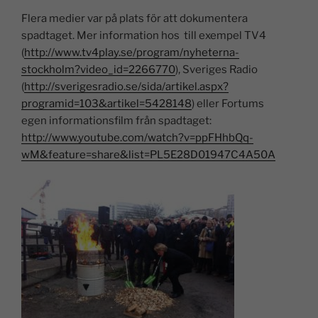
Flera medier var på plats för att dokumentera
spadtaget. Mer information hos till exempel TV4
(
http://www.tv4play.se/program/nyheterna-
stockholm?video_id=2266770
), Sveriges Radio
(
http://sverigesradio.se/sida/artikel.aspx?
programid=103&artikel=5428148
) eller Fortums
egen informationsfilm från spadtaget:
http://www.youtube.com/watch?v=ppFHhbQq-
wM&feature=share&list=PL5E28D01947C4A50A