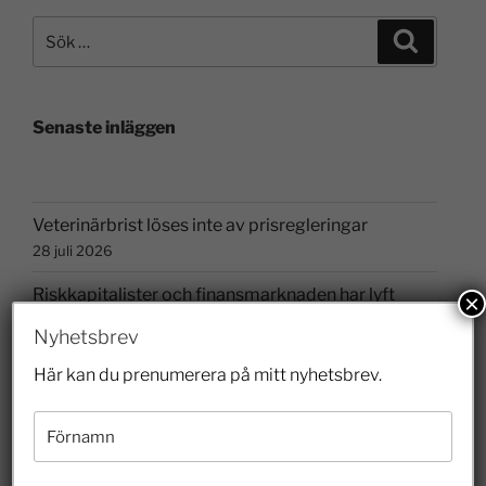
Senaste inläggen
Veterinärbrist löses inte av prisregleringar
28 juli 2026
Riskkapitalister och finansmarknaden har lyft
×
Sverige
Nyhetsbrev
26 juli 2026
Här kan du prenumerera på mitt nyhetsbrev.
Hur länge ska felaktigheter få styra skoldebatten?
10 juli 2026
Borgvik illustrerar hur entreprenörer bidrar till