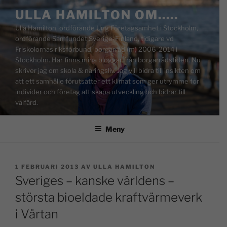
ULLA HAMILTON OM…..
Ulla Hamilton, ordförande Ung Företagsamhet i Stockholm,
ordförande Samfundet Sverige-Finland, tidigare vd
Friskolornas riksförbund, borgarråd (m) 2006-2014 i
Stockholm. Här finns mina bloggar från borgarrådstiden. Nu
skriver jag om skola & näringsliv. Jag vill bidra till insikten om
att ett samhälle förutsätter ett klimat som ger utrymme för
individer och företag att skapa utveckling och bidrar till
välfärd.
Meny
1 FEBRUARI 2013
AV
ULLA HAMILTON
Sveriges – kanske världens –
största bioeldade kraftvärmeverk
i Värtan