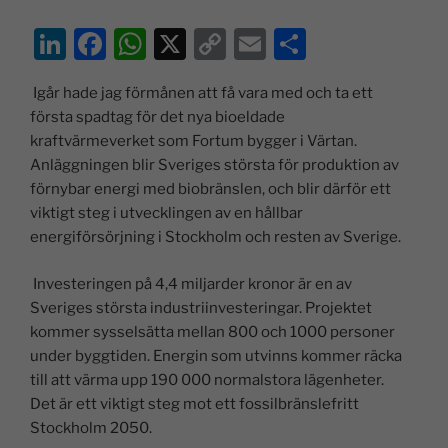
Li
F
W
X
C
E
D
n
a
h
o
m
el
Igår hade jag förmånen att få vara med och ta ett
k
c
at
p
ai
a
första spadtag för det nya bioeldade
e
e
s
y
l
kraftvärmeverket som Fortum bygger i Värtan.
dI
b
A
Li
Anläggningen blir Sveriges största för produktion av
förnybar energi med biobränslen, och blir därför ett
n
o
p
n
viktigt steg i utvecklingen av en hållbar
o
p
k
energiförsörjning i Stockholm och resten av Sverige.
k
Investeringen på 4,4 miljarder kronor är en av
Sveriges största industriinvesteringar. Projektet
kommer sysselsätta mellan 800 och 1000 personer
under byggtiden. Energin som utvinns kommer räcka
till att värma upp 190 000 normalstora lägenheter.
Det är ett viktigt steg mot ett fossilbränslefritt
Stockholm 2050.