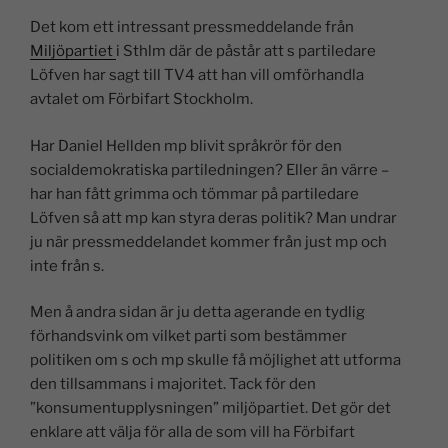
n
a
h
o
m
el
Det kom ett intressant pressmeddelande från
k
c
at
p
ai
a
Miljöpartiet
i Sthlm där de påstår att s partiledare
e
e
s
y
l
Löfven har sagt till TV4 att han vill omförhandla
dI
b
A
Li
avtalet om Förbifart Stockholm.
n
o
p
n
Har Daniel Hellden mp blivit språkrör för den
o
p
k
socialdemokratiska partiledningen? Eller än värre –
k
har han fått grimma och tömmar på partiledare
Löfven så att mp kan styra deras politik? Man undrar
ju när pressmeddelandet kommer från just mp och
inte från s.
Men å andra sidan är ju detta agerande en tydlig
förhandsvink om vilket parti som bestämmer
politiken om s och mp skulle få möjlighet att utforma
den tillsammans i majoritet. Tack för den
”konsumentupplysningen” miljöpartiet. Det gör det
enklare att välja för alla de som vill ha Förbifart