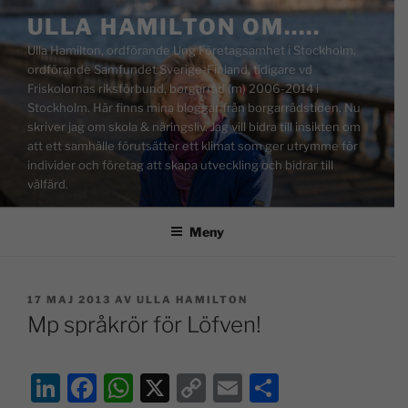
ULLA HAMILTON OM…..
Ulla Hamilton, ordförande Ung Företagsamhet i Stockholm,
ordförande Samfundet Sverige-Finland, tidigare vd
Friskolornas riksförbund, borgarråd (m) 2006-2014 i
Stockholm. Här finns mina bloggar från borgarrådstiden. Nu
skriver jag om skola & näringsliv. Jag vill bidra till insikten om
att ett samhälle förutsätter ett klimat som ger utrymme för
individer och företag att skapa utveckling och bidrar till
välfärd.
Meny
17 MAJ 2013
AV
ULLA HAMILTON
Mp språkrör för Löfven!
Li
F
W
X
C
E
D