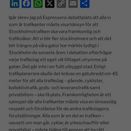
Li
F
W
X
C
E
D
n
a
h
o
m
el
Igår skrev jag på Expressens debattplats att alla vi
k
c
at
p
ai
a
som är trafikanter måste visa hänsyn för att
e
e
s
y
l
Stockholmstrafiken ska vara framkomlig och
dI
b
A
Li
trafiksäker. Att vi blir fler stockholmare och att det
blir trängre på våra gator har märkts tydligt i
n
o
p
n
Stockholm de senaste åren. I debatten efterfrågar
o
p
k
varje trafikslag ett eget väl tilltaget utrymme på
k
gatan. Det går inte i en fullt utbyggd stad. Enligt
trafikplanerare skulle det krävas en gatubredd om 45
meter för att alla trafikslag – gående, cyklister,
kollektivtrafik, gods- och leveranstrafik samt
privatbilism – ska få plats. Framkomligheten är ett
samspel där alla trafikanter måste visa en ömsesidig
respekt och förståelse för de andra trafikslagens
förutsättningar. Alla som är en del av trafiken –
oavsett om man går, cyklar, är yrkeschaufför eller
privatbilist – måste hjälpa till genom att ha rätt