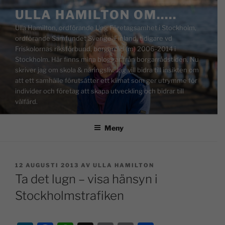
ULLA HAMILTON OM…..
Ulla Hamilton, ordförande Ung Företagsamhet i Stockholm,
ordförande Samfundet Sverige-Finland, tidigare vd
Friskolornas riksförbund, borgarråd (m) 2006-2014 i
Stockholm. Här finns mina bloggar från borgarrådstiden. Nu
skriver jag om skola & näringsliv. Jag vill bidra till insikten om
att ett samhälle förutsätter ett klimat som ger utrymme för
individer och företag att skapa utveckling och bidrar till
välfärd.
Meny
12 AUGUSTI 2013
AV
ULLA HAMILTON
Ta det lugn – visa hänsyn i
Stockholmstrafiken