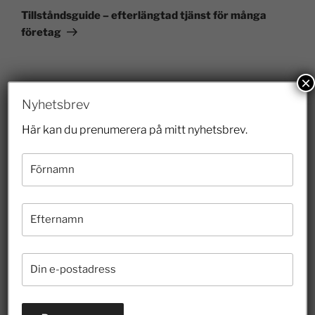
Tillståndsguide – efterlängtad tjänst för många
företag
×
Nyhetsbrev
Här kan du prenumerera på mitt nyhetsbrev.
Senaste inläggen
Veterinärbrist löses inte av prisregleringar
28 juli 2026
Riskkapitalister och finansmarknaden har lyft
Sverige
26 juli 2026