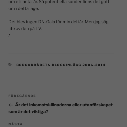
om ett antal år. Så potentiella kunder finns det gott
om i detta läge.
Det blev ingen DN-Gala för min del iår. Men jag såg
lite av den på TV.
/
BORGARRÅDETS BLOGGINLÄGG 2006-2014
FÖREGÅENDE
Är det inkomstskillnaderna eller utanförskapet
som är det viktiga?
NÄSTA