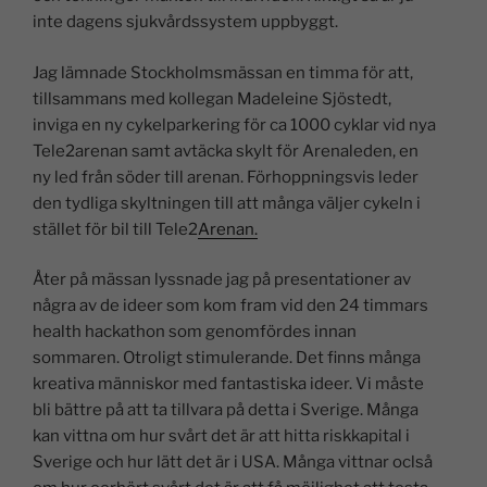
inte dagens sjukvårdssystem uppbyggt.
Jag lämnade Stockholmsmässan en timma för att,
tillsammans med kollegan Madeleine Sjöstedt,
inviga en ny cykelparkering för ca 1000 cyklar vid nya
Tele2arenan samt avtäcka skylt för Arenaleden, en
ny led från söder till arenan. Förhoppningsvis leder
den tydliga skyltningen till att många väljer cykeln i
stället för bil till Tele2
Arenan.
Åter på mässan lyssnade jag på presentationer av
några av de ideer som kom fram vid den 24 timmars
health hackathon som genomfördes innan
sommaren. Otroligt stimulerande. Det finns många
kreativa människor med fantastiska ideer. Vi måste
bli bättre på att ta tillvara på detta i Sverige. Många
kan vittna om hur svårt det är att hitta riskkapital i
Sverige och hur lätt det är i USA. Många vittnar oclså