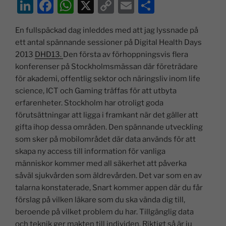
Li
F
W
X
C
E
D
n
a
h
o
m
el
En fullspäckad dag inleddes med att jag lyssnade på
k
c
at
p
ai
a
ett antal spännande sessioner på Digital Health Days
e
e
s
y
l
2013
DHD13.
Den första av förhoppningsvis flera
dI
b
A
Li
konferenser på Stockholmsmässan där företrädare
för akademi, offentlig sektor och näringsliv inom life
n
o
p
n
science, ICT och Gaming träffas för att utbyta
o
p
k
erfarenheter. Stockholm har otroligt goda
k
förutsättningar att ligga i framkant när det gäller att
gifta ihop dessa områden. Den spännande utveckling
som sker på mobilområdet där data används för att
skapa ny access till information för vanliga
människor kommer med all säkerhet att påverka
såväl sjukvården som äldrevården. Det var som en av
talarna konstaterade, Snart kommer appen där du får
förslag på vilken läkare som du ska vända dig till,
beroende på vilket problem du har. Tillgänglig data
och teknik ger makten till individen. Riktigt så är ju