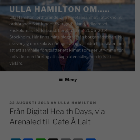
ULLA HAMILTON OM…..
Ulla Hamilton, ordförande Ung Företagsamhet i Stockholm,
ordförande Samfundet Sverige-Finland, tidigare vd
Friskolornas riksförbund, borgarråd (m) 2006-2014 i
Stockholm. Här finns mina bloggar från borgarrådstiden. Nu
skriver jag om skola & näringsliv. Jag vill bidra till insikten om
att ett samhälle förutsätter ett klimat som ger utrymme för
individer och företag att skapa utveckling och bidrar till
välfärd.
Meny
22 AUGUSTI 2013
AV
ULLA HAMILTON
Från Digital Health Days, via
Arenaled till Cafe Å Lait