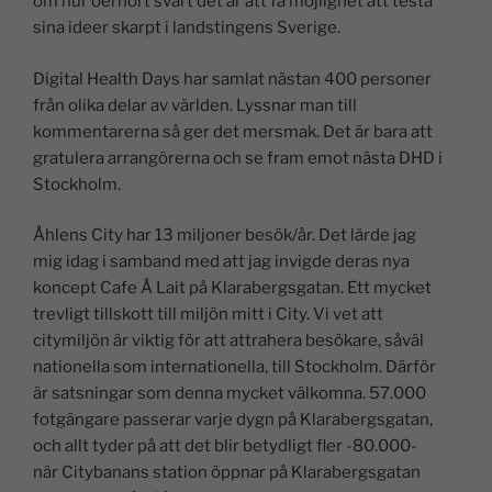
om hur oerhört svårt det är att få möjlighet att testa
sina ideer skarpt i landstingens Sverige.
Digital Health Days har samlat nästan 400 personer
från olika delar av världen. Lyssnar man till
kommentarerna så ger det mersmak. Det är bara att
gratulera arrangörerna och se fram emot nästa DHD i
Stockholm.
Åhlens City har 13 miljoner besök/år. Det lärde jag
mig idag i samband med att jag invigde deras nya
koncept Cafe Å Lait på Klarabergsgatan. Ett mycket
trevligt tillskott till miljön mitt i City. Vi vet att
citymiljön är viktig för att attrahera besökare, såväl
nationella som internationella, till Stockholm. Därför
är satsningar som denna mycket välkomna. 57.000
fotgängare passerar varje dygn på Klarabergsgatan,
och allt tyder på att det blir betydligt fler -80.000-
när Citybanans station öppnar på Klarabergsgatan