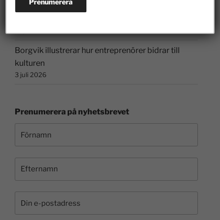
Hur länge ska felaktigheter få styra skoldebatten?
10 juli 2026
Borgvik illustrerar hur entreprenörer bidrar till
kulturen
3 juli 2026
Prenumerera på nyhetsbrevet