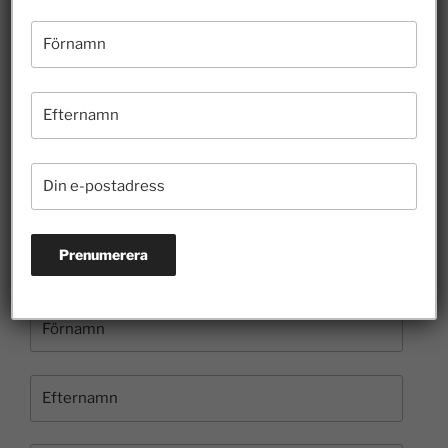
Riskkapitalister och finansmarknaden har lyft
Sverige
26 juli 2026
Hur länge ska felaktigheter få styra skoldebatten?
10 juli 2026
Borgvik illustrerar hur entreprenörer bidrar till
kulturen
3 juli 2026
Prenumerera på nyhetsbrevet