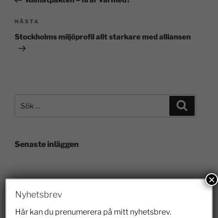
Klimatpakten – ni är väl med?
NÄSTA
Stockholms miljöprofil allt starkare med alliansen
Senaste inläggen
×
Veterinärbrist löses inte av prisregleringar
Nyhetsbrev
28 juli 2026
Här kan du prenumerera på mitt nyhetsbrev.