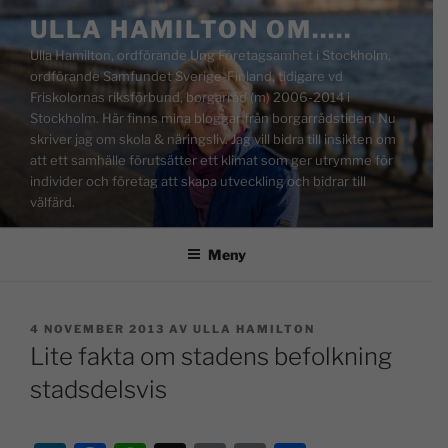
ULLA HAMILTON OM…..
Ulla Hamilton, ordförande Ung Företagsamhet i Stockholm,
ordförande Samfundet Sverige-Finland, tidigare vd
Friskolornas riksförbund, borgarråd (m) 2006-2014 i
Stockholm. Här finns mina bloggar från borgarrådstiden. Nu
skriver jag om skola & näringsliv. Jag vill bidra till insikten om
att ett samhälle förutsätter ett klimat som ger utrymme för
individer och företag att skapa utveckling och bidrar till
välfärd.
Meny
4 NOVEMBER 2013
AV
ULLA HAMILTON
Lite fakta om stadens befolkning
stadsdelsvis