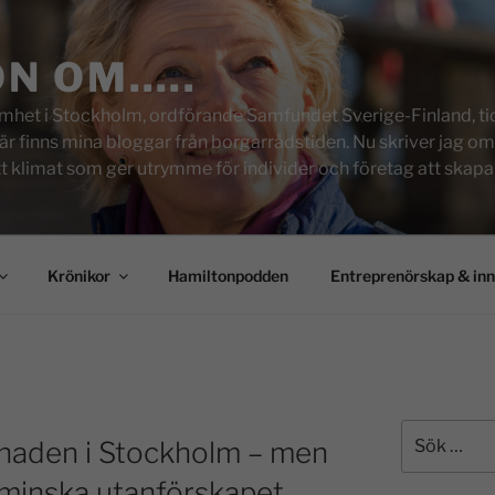
ON OM…..
het i Stockholm, ordförande Samfundet Sverige-Finland, tid
inns mina bloggar från borgarrådstiden. Nu skriver jag om skol
tt klimat som ger utrymme för individer och företag att skapa u
Krönikor
Hamiltonpodden
Entreprenörskap & in
knaden i Stockholm – men
t minska utanförskapet