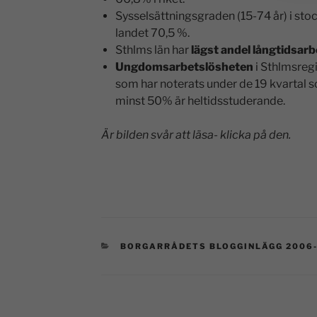
Sysselsättningsgraden (15-74 år) i sto
landet 70,5 %.
Sthlms län har
lägst andel långtidsar
Ungdomsarbetslösheten
i Sthlmsreg
som har noterats under de 19 kvartal s
minst 50% är heltidsstuderande.
Är bilden svår att läsa- klicka på den.
BORGARRÅDETS BLOGGINLÄGG 2006