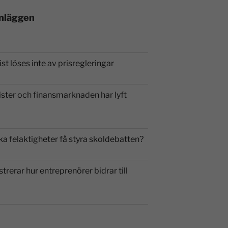
inläggen
st löses inte av prisregleringar
ister och finansmarknaden har lyft
ka felaktigheter få styra skoldebatten?
strerar hur entreprenörer bidrar till