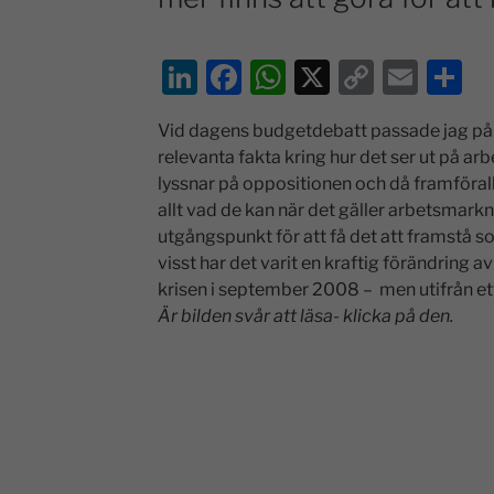
Li
F
W
X
C
E
D
n
a
h
o
m
el
Vid dagens budgetdebatt passade jag på 
k
c
at
p
ai
a
relevanta fakta kring hur det ser ut på 
e
e
s
y
l
lyssnar på oppositionen och då framföral
dI
b
A
Li
allt vad de kan när det gäller arbetsmar
utgångspunkt för att få det att framstå s
n
o
p
n
visst har det varit en kraftig förändring
o
p
k
krisen i september 2008 – men utifrån ett 
k
Är bilden svår att läsa- klicka på den.