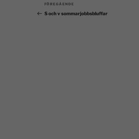
FÖREGÅENDE
S och v sommarjobbsbluffar