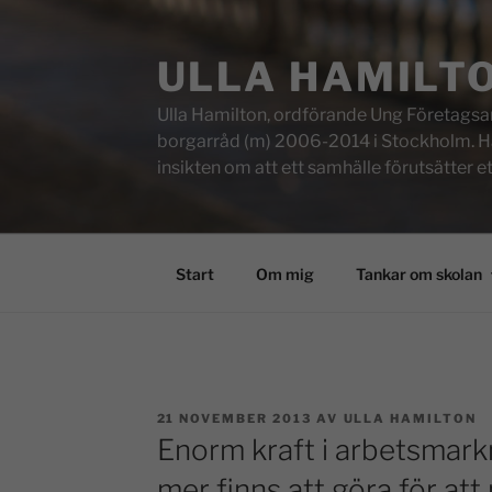
ULLA HAMILT
Ulla Hamilton, ordförande Ung Företagsam
borgarråd (m) 2006-2014 i Stockholm. Här f
insikten om att ett samhälle förutsätter e
Start
Om mig
Tankar om skolan
21 NOVEMBER 2013
AV
ULLA HAMILTON
Enorm kraft i arbetsmar
mer finns att göra för at