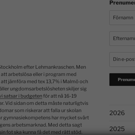
Prenumer
 Stockholm efter Lehmankraschen. Men
 att arbetslösa eller i program med
%, att jämföra med tex 13,7% i Malmö och
ller ungdomsarbetslösheten skiljer sig
vi satsar i budgeten
för att nå 16-19
ar. Vid sidan om detta måste naturligtvis
domar som riskerar att falla ur skolan
2026
har gymnasiekompetens har mycket svårt
agens arbetsmarknad. Med detta sagt
2025
 sin fot ska kunna få det med rätt stöd.