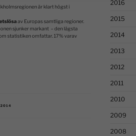
2016
ckholmsregionen är klart högst i
2015
betslösa
av Europas samtliga regioner.
ionen sjunker markant – den lägsta
2014
om statistiken omfattar. 17% varav
2013
2012
2011
2010
-2014
2009
2008