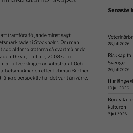
Senaste 
att framföra följande minst sagt
Veterinärbri
arbetsmarknaden i Stockholm. Om man
28 juli 2026
lt socialdemokraterna så svartmålar de
Riskkapital
knaden. De väljer ut maj 2008 som
Sverige
om att utvecklingen är katastrofal. Och
26 juli 2026
 av arbetsmarknaden efter Lehman Brother
längre perspektiv har det varit än värre.
Hur länge s
10 juli 2026
Borgvik illu
kulturen
3 juli 2026