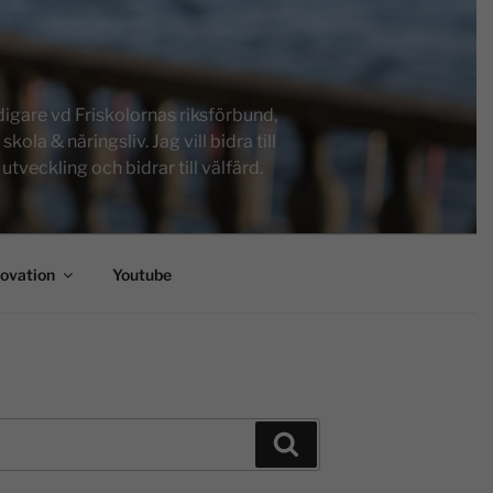
igare vd Friskolornas riksförbund,
a & näringsliv. Jag vill bidra till
tveckling och bidrar till välfärd.
novation
Youtube