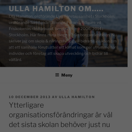
ULLA HAMILTON OM…..
Ulla Hamilton, ordförande Ung Företagsamhet i Stockholm,
ordförande Samfundet Sverige-Finland, tidigare vd
Friskolornas riksförbund, borgarråd (m) 2006-2014 i
Stockholm. Här finns mina bloggar från borgarrådstiden. Nu
skriver jag om skola & näringsliv. Jag vill bidra till insikten om
att ett samhälle förutsätter ett klimat som ger utrymme för
individer och företag att skapa utveckling och bidrar till
välfärd.
Meny
10 DECEMBER 2013
AV
ULLA HAMILTON
Ytterligare
organisationsförändringar är väl
det sista skolan behöver just nu