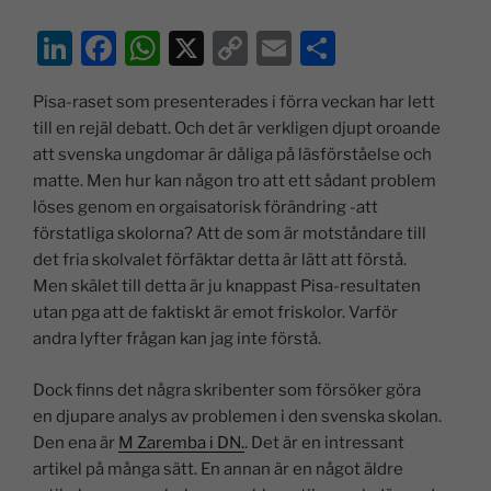
Li
F
W
X
C
E
D
n
a
h
o
m
el
Pisa-raset som presenterades i förra veckan har lett
k
c
at
p
ai
a
till en rejäl debatt. Och det är verkligen djupt oroande
e
e
s
y
l
att svenska ungdomar är dåliga på läsförståelse och
dI
b
A
Li
matte. Men hur kan någon tro att ett sådant problem
löses genom en orgaisatorisk förändring -att
n
o
p
n
förstatliga skolorna? Att de som är motståndare till
o
p
k
det fria skolvalet förfäktar detta är lätt att förstå.
k
Men skälet till detta är ju knappast Pisa-resultaten
utan pga att de faktiskt är emot friskolor. Varför
andra lyfter frågan kan jag inte förstå.
Dock finns det några skribenter som försöker göra
en djupare analys av problemen i den svenska skolan.
Den ena är
M Zaremba i DN.
. Det är en intressant
artikel på många sätt. En annan är en något äldre