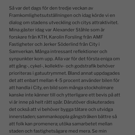
n
a
h
o
m
el
Så var det dags för den tredje veckan av
k
c
at
p
ai
a
Framkomlighetsutställningen och idag körde vi en
e
e
s
y
l
dialog om stadens utveckling och citys attraktivitet.
dI
b
A
Li
Mina gäster idag var Alexander Ståhle som är
forskare från KTH, Karolin Forsling från AMF
n
o
p
n
Fastigheter och Jerker Söderlind från City i
o
p
k
Samverkan. Många intressant reflektioner och
k
synpunkter kom upp. Alla var för det första eniga om
att gång-, cykel-, kollektiv- och godstrafik behöver
prioriteras i gatuutrymmet. Bland annat uppdagades
det att enbart mellan 4-5 procent använder bilen för
att handla i City, en bild som många stockholmare
kanske inte känner till och ytterligare ett bevis på att
vi är inne på helt rätt spår. Därutöver diskuterades
det också att vi behöver bygga tätare och utvidga
innerstaden; sammankoppla gångstråken bättre så
att folk kan promenera; utöka samarbetet mellan
staden och fastighetsägare med mera. Se min