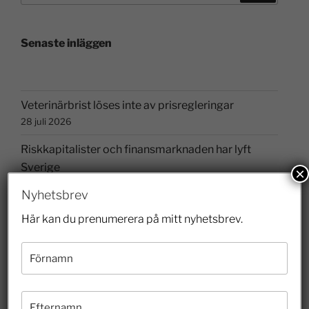
Senaste inläggen
Veterinärbrist löses inte av prisregleringar
28 juli 2026
Riskkapitalister och finansmarknaden har lyft
Sverige
×
26 juli 2026
Nyhetsbrev
Hur länge ska felaktigheter få styra skoldebatten?
Här kan du prenumerera på mitt nyhetsbrev.
10 juli 2026
Borgvik illustrerar hur entreprenörer bidrar till
kulturen
3 juli 2026