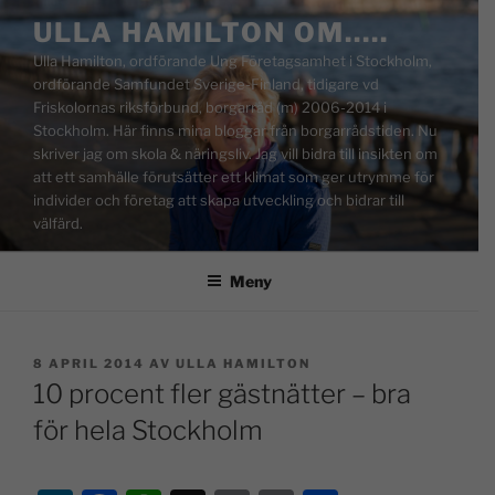
ULLA HAMILTON OM…..
Ulla Hamilton, ordförande Ung Företagsamhet i Stockholm,
ordförande Samfundet Sverige-Finland, tidigare vd
Friskolornas riksförbund, borgarråd (m) 2006-2014 i
Stockholm. Här finns mina bloggar från borgarrådstiden. Nu
skriver jag om skola & näringsliv. Jag vill bidra till insikten om
att ett samhälle förutsätter ett klimat som ger utrymme för
individer och företag att skapa utveckling och bidrar till
välfärd.
Meny
8 APRIL 2014
AV
ULLA HAMILTON
10 procent fler gästnätter – bra
för hela Stockholm