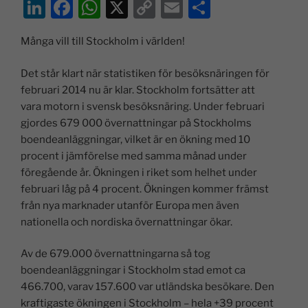
Li
F
W
X
C
E
D
n
a
h
o
m
el
Många vill till Stockholm i världen!
k
c
at
p
ai
a
e
e
s
y
l
Det står klart när statistiken för besöksnäringen för
dI
b
A
Li
februari 2014 nu är klar. Stockholm fortsätter att
vara motorn i svensk besöksnäring. Under februari
n
o
p
n
gjordes 679 000 övernattningar på Stockholms
o
p
k
boendeanläggningar, vilket är en ökning med 10
k
procent i jämförelse med samma månad under
föregående år. Ökningen i riket som helhet under
februari låg på 4 procent. Ökningen kommer främst
från nya marknader utanför Europa men även
nationella och nordiska övernattningar ökar.
Av de 679.000 övernattningarna så tog
boendeanläggningar i Stockholm stad emot ca
466.700, varav 157.600 var utländska besökare. Den
kraftigaste ökningen i Stockholm – hela +39 procent