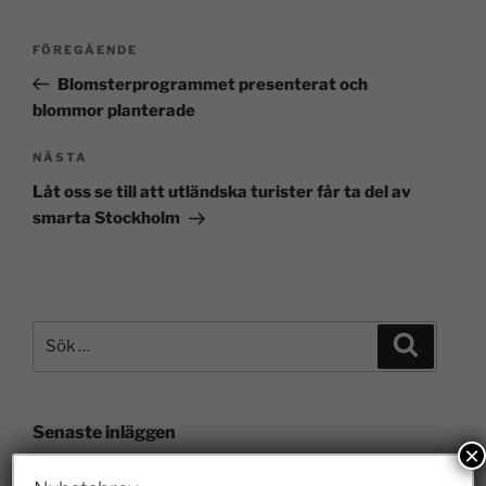
FÖREGÅENDE
Blomsterprogrammet presenterat och
blommor planterade
NÄSTA
Låt oss se till att utländska turister får ta del av
smarta Stockholm
Senaste inläggen
×