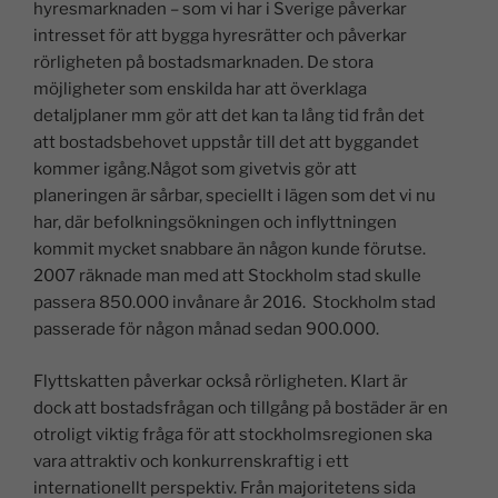
hyresmarknaden – som vi har i Sverige påverkar
intresset för att bygga hyresrätter och påverkar
rörligheten på bostadsmarknaden. De stora
möjligheter som enskilda har att överklaga
detaljplaner mm gör att det kan ta lång tid från det
att bostadsbehovet uppstår till det att byggandet
kommer igång.Något som givetvis gör att
planeringen är sårbar, speciellt i lägen som det vi nu
har, där befolkningsökningen och inflyttningen
kommit mycket snabbare än någon kunde förutse.
2007 räknade man med att Stockholm stad skulle
passera 850.000 invånare år 2016. Stockholm stad
passerade för någon månad sedan 900.000.
Flyttskatten påverkar också rörligheten. Klart är
dock att bostadsfrågan och tillgång på bostäder är en
otroligt viktig fråga för att stockholmsregionen ska
vara attraktiv och konkurrenskraftig i ett
internationellt perspektiv. Från majoritetens sida