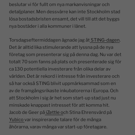
beslutar vi för fullt om nya markanvisningar och
detaljplaner. Men dessvärre kan inte Stockholm stad
lösa bostadsbristen ensamt, det vill till att det byggs
nya bostäder i alla kommuner i länet.
Torsdagseftermiddagen ägnade jag åt
STING-dagen
.
Det är alltid lika stimulerande att lyssna på de nya
företag som presenterar sig på denna dag. Nu var det
totalt 70 som fanns på plats och presenterade sig för
ca 130 potentiella investerare från olika delar av
världen. Det är rekord i intresse från investerare och
så har också STING blivit uppmärksammad som en
av de framgångsrikaste inkubatorerna i Europa. Och
att Stockholm i sig är het som start-up stad just nu
minskade knappast intresset för att komma hit.
Jacob de Geer på
iZettle o
ch Stina Ehrensvärd på
Yubico
var inspirerande talare för de många
åhörarna, varav många var start-up företagare.