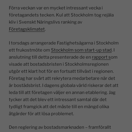
n
a
h
o
m
el
Förra veckan var en mycket intressant vecka i
k
c
at
p
ai
a
företagandets tecken. Kul att Stockholm tog rejäla
e
e
s
y
l
kliv i Svenskt Näringslivs ranking av
dI
b
A
Li
Företagsklimatet
.
n
o
p
n
I torsdags arrangerade Fastighetsägarna i Stockholm
o
p
k
ett frukostmöte om
Stockholm som start-up stad
. I
k
anslutning till detta presenterade de en
rapport s
om
visade att bostadsbristen i Stockholmsregionen
utgör ett klart hot för en fortsatt tillväxt i regionen.
Företag har svårt att rekrytera medarbetare när det
är bostädsbrist. I dagens globala värld riskerar det att
leda till att företagen väljer en annan etablering. Jag
tycker att det blev ett intressant samtal där det
tydligt framgick att det måste till en mängd olika
åtgärder för att lösa problemet.
Den reglering av bostadsmarknaden – framförallt