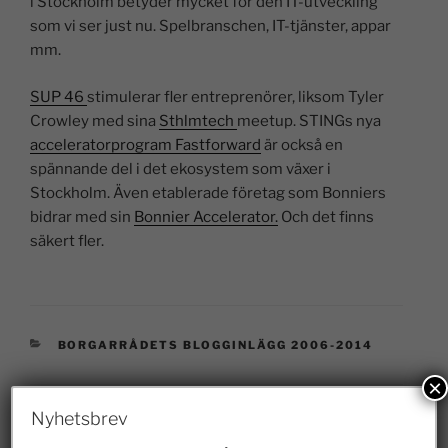
i Stockholm betyder mycket för den IT-utveckling
som vi ser just nu. Spelbranschen, IT-tjänster, appar
mm.
SUP 46
stimulerar fler entreprenörer, liksom Tyler
Crowley med sina
Sthlmtech
meetup. STINGs nya
acceleratorprogram Fastforward
är också en
spännande del i det ekosystem som växer i
Stockholm. Även etablerade företag som Bonniers
bidrar med sin
Bonnier Accelerator.
Och det finns
säkert fler.
BORGARRÅDETS BLOGGINLÄGG 2006-2014
×
Nyhetsbrev