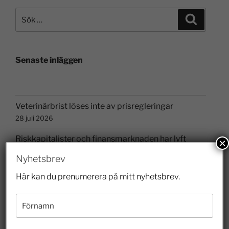
Senaste inläggen
Veterinärbrist löses inte av prisregleringar
28 juli 2026
Riskkapitalister och finansmarknaden har lyft
×
Sverige
Nyhetsbrev
26 juli 2026
Här kan du prenumerera på mitt nyhetsbrev.
Hur länge ska felaktigheter få styra skoldebatten?
10 juli 2026
Borgvik illustrerar hur entreprenörer bidrar till