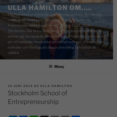
ULLA HAMILTON OM…..
Ulla Hamilton, ordförande Ung Företagsamhet i Stockholm,
ordförande Samfundet Sverige-Finland, tidigare vd
Friskolornas riksförbund, borgarråd (m) 2006-2014 i
Stockholm. Här finns mina bloggar från borgarrådstiden. Nu
skriver jag om skola & näringsliv. Jag vill bidra till insikten om
att ett samhälle förutsätter ett klimat som ger utrymme för
individer och företag att skapa utveckling och bidrar till
välfärd.
Meny
10 JUNI 2014
AV
ULLA HAMILTON
Stockholm School of
Entrepreneurship