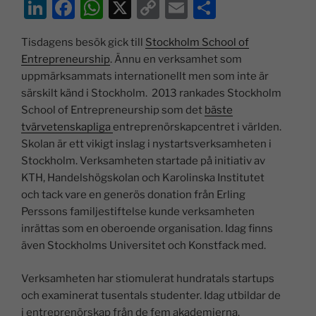
Li
F
W
X
C
E
D
n
a
h
o
m
el
Tisdagens besök gick till
Stockholm School of
k
c
at
p
ai
a
Entrepreneurship
. Ännu en verksamhet som
e
e
s
y
l
uppmärksammats internationellt men som inte är
dI
b
A
Li
särskilt känd i Stockholm. 2013 rankades Stockholm
School of Entrepreneurship som det
bäste
n
o
p
n
tvärvetenskapliga
entreprenörskapcentret i världen.
o
p
k
Skolan är ett vikigt inslag i nystartsverksamheten i
k
Stockholm. Verksamheten startade på initiativ av
KTH, Handelshögskolan och Karolinska Institutet
och tack vare en generös donation från Erling
Perssons familjestiftelse kunde verksamheten
inrättas som en oberoende organisation. Idag finns
även Stockholms Universitet och Konstfack med.
Verksamheten har stiomulerat hundratals startups
och examinerat tusentals studenter. Idag utbildar de
i entreprenörskap från de fem akademierna.