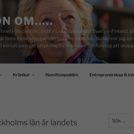
ON OM…..
het i Stockholm, ordförande Samfundet Sverige-Finland, tid
inns mina bloggar från borgarrådstiden. Nu skriver jag om skol
tt klimat som ger utrymme för individer och företag att skapa u
Krönikor
Hamiltonpodden
Entreprenörskap & in
kholms län är landets