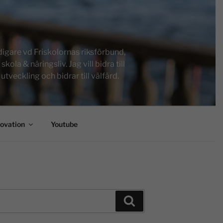
igare vd Friskolornas riksförbund,
a & näringsliv. Jag vill bidra till
tveckling och bidrar till välfärd.
novation
Youtube