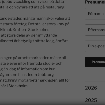
 jobbutvceckling som vi ser på detta
Prenumer
älla och dyrare att äta på restaurang.
ande städer, många människor väljer att
 att starta företag. Det ställer stora krav på
limat. Kraften i Stockholms
 att stora delar av den inflyttande
limatet är betydligt bättre idag jämfört
hningen på arbetsmarknaden måste bli
rusta elever inför framtida studie- och
ng än idag få information om hur
frågan som finns. Inom Jobbtorg
matchning mot arbetsmarknaden, allt för
 här i Stockholm!
2026
2025