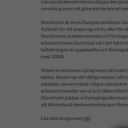
inte socialdemokraterna stoppa den goda
område genom att göra det dyrare att anst
Stockholm är en av Europas snabbast väx
flytta hit för att skapa sig ett liv, eller för
Stockholms arbetsmarknad och företagsk
arbetsmarknas illustreras väl i det faktum
befolkningen är sysselsatta och företagsk
med 2006.
Vidare konstateras i prognosen att matc
bättre. Skolan har ett viktigt ansvar i att 
arbetsliv, elever måste i högre utsträckni
arbetsmarknaden ser ut och vilken efter
Stockholm jobbar vi framgångsrikt med 
att tillvarata all den kompetens som finns
Läs hela prognosen
här
!