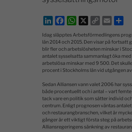
Li
F
W
X
C
E
D
n
a
h
o
m
el
Idag släpptes Arbetsförmedlingens pro
k
c
at
p
ai
a
län 2014 och 2015. Den visar på fortsatt 
e
e
s
y
l
blir fler och arbetslösheten minskar i St
dI
b
A
Li
antalet sysselsatta sammanlagt öka med
arbetslösa minskar med 9 500. Det skulle
n
o
p
n
procent i Stockholms län vid utgången av
o
p
k
k
Sedan Alliansen vann valet 2006 har syss
både procentuellt och i antal – vart femte
tack vare en politik som sätter individ o
centrum. Enligt prognosen väntas antalet a
och restaurangbranschen, vilket är myck
gånger är ett viktigt första steg på arb
Alliansregeringens sänkning av restauran