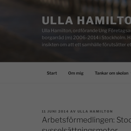
ULLA HAMILT
Ulla Hamilton, ordförande Ung Företagsam
borgarråd (m) 2006-2014 i Stockholm. Här f
insikten om att ett samhälle förutsätter e
Start
Om mig
Tankar om skolan
11 JUNI 2014
AV
ULLA HAMILTON
Arbetsförmedlingen: Stoc
sysselsättningsmotor