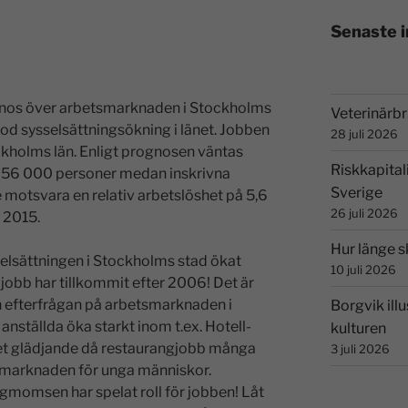
Senaste 
gnos över arbetsmarknaden i Stockholms
Veterinärbri
god sysselsättningsökning i länet. Jobben
28 juli 2026
ockholms län. Enligt prognosen väntas
Riskkapital
 56 000 personer medan inskrivna
Sverige
 motsvara en relativ arbetslöshet på 5,6
26 juli 2026
 2015.
Hur länge s
elsättningen i Stockholms stad ökat
10 juli 2026
 jobb har tillkommit efter 2006! Det är
ch efterfrågan på arbetsmarknaden i
Borgvik illu
nställda öka starkt inom t.ex. Hotell-
kulturen
et glädjande då restaurangjobb många
3 juli 2026
etsmarknaden för unga människor.
gmomsen har spelat roll för jobben! Låt