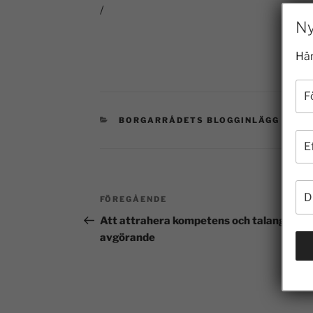
/
Ny
Här
BORGARRÅDETS BLOGGINLÄGG 2006
FÖREGÅENDE
Att attrahera kompetens och talang helt
avgörande