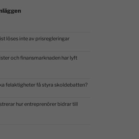
inläggen
st löses inte av prisregleringar
ister och finansmarknaden har lyft
ka felaktigheter få styra skoldebatten?
strerar hur entreprenörer bidrar till