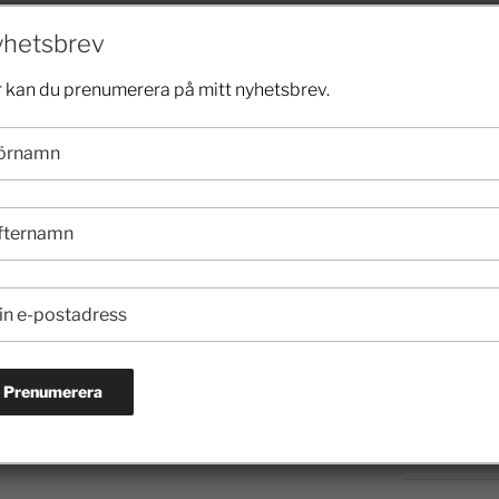
2024
hetsbrev
 kan du prenumerera på mitt nyhetsbrev.
2023
2022
-2014
2021
2020
NÄSTA
2019
Rekordmånga sommarjobb iår igen
2018
2017