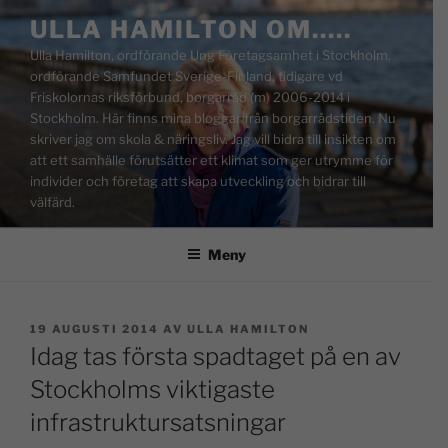
ULLA HAMILTON OM…..
Ulla Hamilton, ordförande Ung Företagsamhet i Stockholm,
ordförande Samfundet Sverige-Finland, tidigare vd
Friskolornas riksförbund, borgarråd (m) 2006-2014 i
Stockholm. Här finns mina bloggar från borgarrådstiden. Nu
skriver jag om skola & näringsliv. Jag vill bidra till insikten om
att ett samhälle förutsätter ett klimat som ger utrymme för
individer och företag att skapa utveckling och bidrar till
välfärd.
Meny
19 AUGUSTI 2014
AV
ULLA HAMILTON
Idag tas första spadtaget på en av
Stockholms viktigaste
infrastruktursatsningar