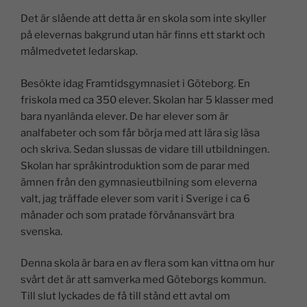
n
a
h
o
m
el
Det är slående att detta är en skola som inte skyller
k
c
at
p
ai
a
på elevernas bakgrund utan här finns ett starkt och
e
e
s
y
l
målmedvetet ledarskap.
dI
b
A
Li
Besökte idag Framtidsgymnasiet i Göteborg. En
n
o
p
n
friskola med ca 350 elever. Skolan har 5 klasser med
o
p
k
bara nyanlända elever. De har elever som är
k
analfabeter och som får börja med att lära sig läsa
och skriva. Sedan slussas de vidare till utbildningen.
Skolan har språkintroduktion som de parar med
ämnen från den gymnasieutbilning som eleverna
valt, jag träffade elever som varit i Sverige i ca 6
månader och som pratade förvånansvärt bra
svenska.
Denna skola är bara en av flera som kan vittna om hur
svårt det är att samverka med Göteborgs kommun.
Till slut lyckades de få till stånd ett avtal om