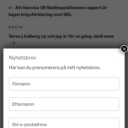
Att hänvisa till Skolinspektionens rapport är
ingen krigsförklaring mot SKL
NÄSTA
Teres Lindberg (s) och jag är för en gång skull ense
×
Nyhetsbrev
Här kan du prenumerera på mitt nyhetsbrev.
Senaste inläggen
Veterinärbrist löses inte av prisregleringar