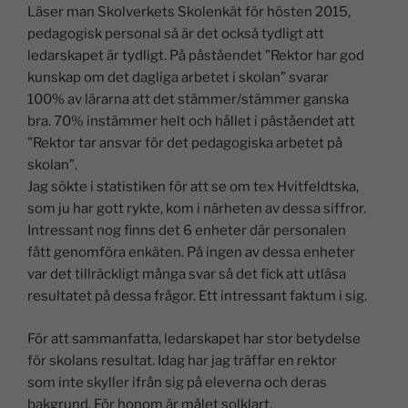
Läser man Skolverkets Skolenkät för hösten 2015,
pedagogisk personal så är det också tydligt att
ledarskapet är tydligt. På påståendet ”Rektor har god
kunskap om det dagliga arbetet i skolan” svarar
100% av lärarna att det stämmer/stämmer ganska
bra. 70% instämmer helt och hållet i påståendet att
”Rektor tar ansvar för det pedagogiska arbetet på
skolan”.
Jag sökte i statistiken för att se om tex Hvitfeldtska,
som ju har gott rykte, kom i närheten av dessa siffror.
Intressant nog finns det 6 enheter där personalen
fått genomföra enkäten. På ingen av dessa enheter
var det tillräckligt många svar så det fick att utläsa
resultatet på dessa frågor. Ett intressant faktum i sig.
För att sammanfatta, ledarskapet har stor betydelse
för skolans resultat. Idag har jag träffar en rektor
som inte skyller ifrån sig på eleverna och deras
bakgrund. För honom är målet solklart.