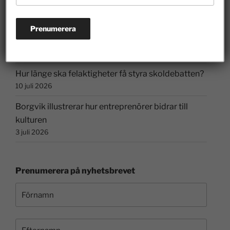
28 juli 2026
Riskkapitalister och finansmarknaden har lyft
Sverige
26 juli 2026
Hur länge ska felaktigheter få styra skoldebatten?
10 juli 2026
Borgvik illustrerar hur entreprenörer bidrar till
kulturen
3 juli 2026
Prenumerera på nyhetsbrevet