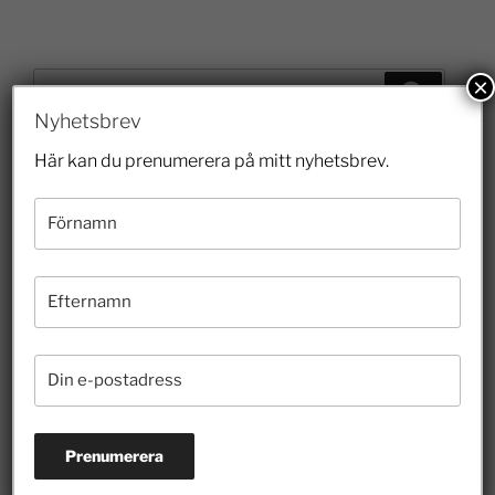
×
Nyhetsbrev
Här kan du prenumerera på mitt nyhetsbrev.
Senaste inläggen
Veterinärbrist löses inte av prisregleringar
28 juli 2026
Riskkapitalister och finansmarknaden har lyft
Sverige
26 juli 2026
Hur länge ska felaktigheter få styra skoldebatten?
10 juli 2026