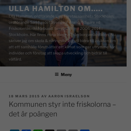
ULLA HAMILTON OM…..
Ulla Hamilton, ordförande Ung Företagsamhet i Stockholm,
ordförande Samfundet Sverige-Finland, tidigare vd
Friskolornas riksförbund, borgarråd (m) 2006-2014 i
Stockholm. Här finns mina bloggar från borgarrådstiden. Nu
skriver jag om skola & näringsliv. Jag vill bidra till insikten om
att ett samhälle förutsätter ett klimat som ger utrymme för
individer och företag att skapa utveckling och bidrar till
välfärd.
Meny
18 MARS 2015
AV
AARON ISRAELSON
Kommunen styr inte friskolorna –
det är poängen