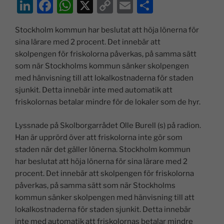
Li
F
W
X
C
E
D
n
a
h
o
m
el
Stockholm kommun har beslutat att höja lönerna för
k
c
at
p
ai
a
sina lärare med 2 procent. Det innebär att
e
e
s
y
l
skolpengen för friskolorna påverkas, på samma sätt
dI
b
A
Li
som när Stockholms kommun sänker skolpengen
med hänvisning till att lokalkostnaderna för staden
n
o
p
n
sjunkit. Detta innebär inte med automatik att
o
p
k
friskolornas betalar mindre för de lokaler som de hyr.
k
Lyssnade på Skolborgarrådet Olle Burell (s) på radion.
Han är upprörd över att friskolorna inte gör som
staden när det gäller lönerna. Stockholm kommun
har beslutat att höja lönerna för sina lärare med 2
procent. Det innebär att skolpengen för friskolorna
påverkas, på samma sätt som när Stockholms
kommun sänker skolpengen med hänvisning till att
lokalkostnaderna för staden sjunkit. Detta innebär
inte med automatik att friskolornas betalar mindre