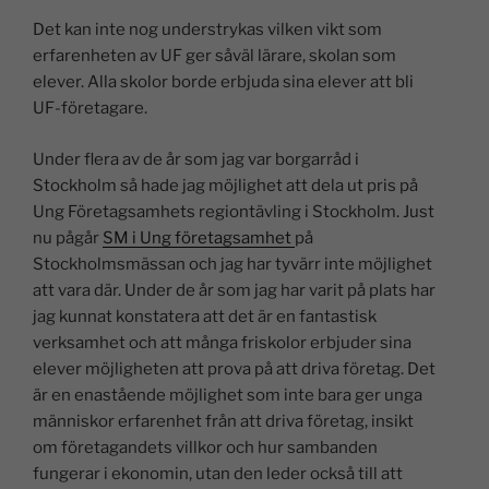
n
a
h
o
m
el
Det kan inte nog understrykas vilken vikt som
k
c
at
p
ai
a
erfarenheten av UF ger såväl lärare, skolan som
e
e
s
y
l
elever. Alla skolor borde erbjuda sina elever att bli
dI
b
A
Li
UF-företagare.
n
o
p
n
Under flera av de år som jag var borgarråd i
o
p
k
Stockholm så hade jag möjlighet att dela ut pris på
k
Ung Företagsamhets regiontävling i Stockholm. Just
nu pågår
SM i Ung företagsamhet
på
Stockholmsmässan och jag har tyvärr inte möjlighet
att vara där. Under de år som jag har varit på plats har
jag kunnat konstatera att det är en fantastisk
verksamhet och att många friskolor erbjuder sina
elever möjligheten att prova på att driva företag. Det
är en enastående möjlighet som inte bara ger unga
människor erfarenhet från att driva företag, insikt
om företagandets villkor och hur sambanden
fungerar i ekonomin, utan den leder också till att