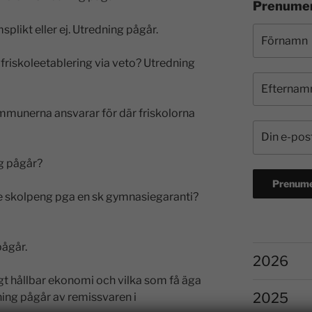
Prenumer
likt eller ej. Utredning pågår.
riskoleetablering via veto? Utredning
munerna ansvarar för där friskolorna
g pågår?
re skolpeng pga en sk gymnasiegaranti?
pågår.
2026
igt hållbar ekonomi och vilka som få äga
2025
ning pågår av remissvaren i