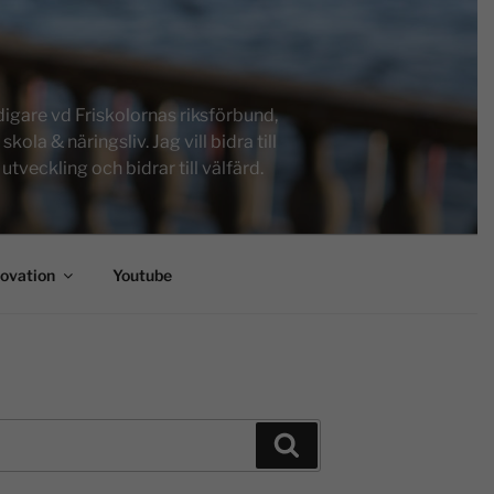
igare vd Friskolornas riksförbund,
a & näringsliv. Jag vill bidra till
tveckling och bidrar till välfärd.
novation
Youtube