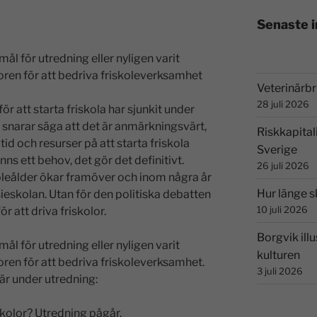
Senaste 
mål för utredning eller nyligen varit
oren för att bedriva friskoleverksamhet
Veterinärbri
28 juli 2026
r att starta friskola har sjunkit under
le snarar säga att det är anmärkningsvärt,
Riskkapital
id och resurser på att starta friskola
Sverige
inns ett behov, det gör det definitivt.
26 juli 2026
oleålder ökar framöver och inom några år
Hur länge s
skolan. Utan för den politiska debatten
10 juli 2026
ör att driva friskolor.
Borgvik illu
mål för utredning eller nyligen varit
kulturen
oren för att bedriva friskoleverksamhet.
3 juli 2026
är under utredning:
skolor? Utredning pågår.