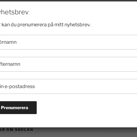
2024
hetsbrev
 gäller skolpengen pga sociala
.
 kan du prenumerera på mitt nyhetsbrev.
2023
g har missat. Men som var och en inser så
2022
a områden villkoren för att
ättningar inför framtiden saknas i stort
2021
 Detta påverkar givetvis också bankernas
aktörer.
2020
it så här. Och det är ett politiskt ansvar
i ett läge där den svenska skolan lider av
2019
lla alla goda resurser som tänkas kan.
2018
2017
AR OM SKOLAN