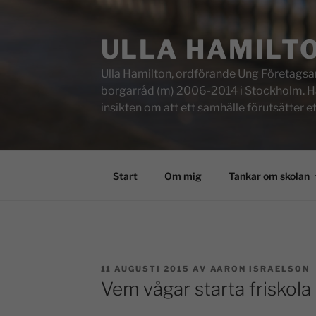
ULLA HAMILT
Ulla Hamilton, ordförande Ung Företagsam
borgarråd (m) 2006-2014 i Stockholm. Här f
insikten om att ett samhälle förutsätter e
Start
Om mig
Tankar om skolan
11 AUGUSTI 2015
AV
AARON ISRAELSON
Vem vågar starta friskola