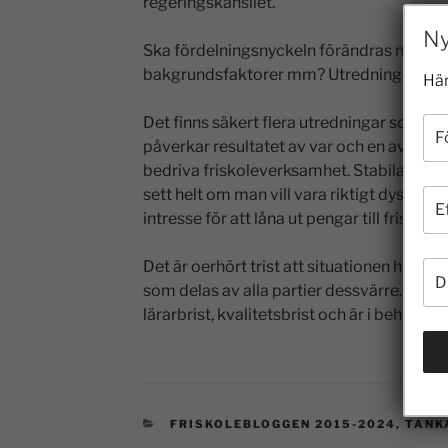
regeringskansliet.
Ny
Ska fördelningsnyckeln förändras när det
bakgrundsfaktorer mm? Utredning pågår
Här
Det finns säkert flera utredningar som ja
påverkar resultatet av var och en av dess
bedriva friskoleverksamhet. Stabila föruts
sett helt om man vill vara riktigt dyster.
intresse för att låna ut pengar till friskole
Det är oerhört trist att situationen har bliv
som delas av alla partier dessvärre. Detta 
lärarbrist, kvalitetsbrist och är i behov a
FRISKOLEBLOGGEN 2015-2024
,
TANK