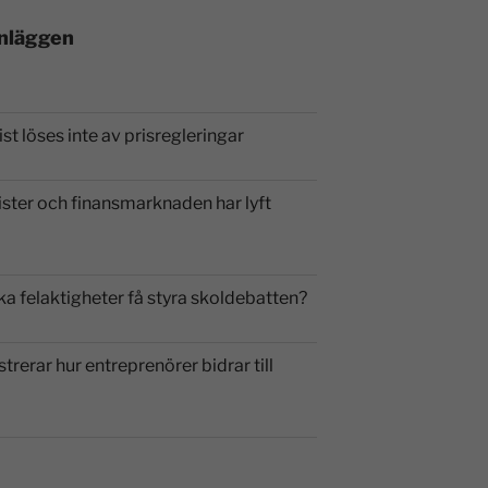
inläggen
st löses inte av prisregleringar
ister och finansmarknaden har lyft
ka felaktigheter få styra skoldebatten?
strerar hur entreprenörer bidrar till