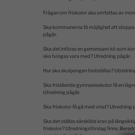
Frågan om friskolor ska omfattas av momsp
Ska kommunerna få möjlighet att stoppa f
pågår.
Ska det införas en gemensam kö som kom
ska tvingas vara med? Utredning pågår.
Hur ska skolpengen fastställas? Utrednin
Ska fristående gymnasieskolor få en läg
Utredning pågår.
Ska friskolor få gå med vinst? Utredning 
Ska det ställas särskilda krav på långsikt
friskolor? Utredningsförslag finns. Bered