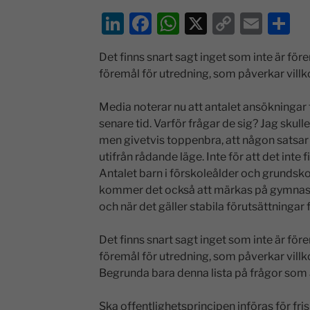
Li
F
W
X
C
E
D
n
a
h
o
m
el
Det finns snart sagt inget som inte är före
k
c
at
p
ai
a
föremål för utredning, som påverkar villk
e
e
s
y
l
dI
b
A
Li
Media noterar nu att antalet ansökningar fö
senare tid. Varför frågar de sig? Jag skul
n
o
p
n
men givetvis toppenbra, att någon satsar t
o
p
k
utifrån rådande läge. Inte för att det inte f
k
Antalet barn i förskoleålder och grundsk
kommer det också att märkas på gymnasie
och när det gäller stabila förutsättningar f
Det finns snart sagt inget som inte är före
föremål för utredning, som påverkar villk
Begrunda bara denna lista på frågor som 
Ska offentlighetsprincipen införas för fri