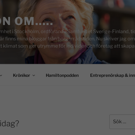
ON OM…..
het i Stockholm, ordförande Samfundet Sverige-Finland, tid
inns mina bloggar från borgarrådstiden. Nu skriver jag om skol
tt klimat som ger utrymme för individer och företag att skapa u
Krönikor
Hamiltonpodden
Entreprenörskap & in
 idag?