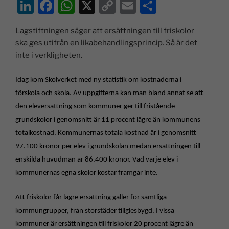
Li
F
W
X
C
E
D
n
a
h
o
m
el
Lagstiftningen säger att ersättningen till friskolor
k
c
at
p
ai
a
ska ges utifrån en likabehandlingsprincip. Så är det
e
e
s
y
l
inte i verkligheten.
dI
b
A
Li
Idag kom Skolverket med ny statistik om kostnaderna i
n
o
p
n
förskola och skola. Av uppgifterna kan man bland annat se att
o
p
k
den eleversättning som kommuner ger till fristående
k
grundskolor i genomsnitt är 11 procent lägre än kommunens
totalkostnad. Kommunernas totala kostnad är i genomsnitt
97.100 kronor per elev i grundskolan medan ersättningen till
enskilda huvudmän är 86.400 kronor. Vad varje elev i
kommunernas egna skolor kostar framgår inte.
Att friskolor får lägre ersättning gäller för samtliga
kommungrupper, från storstäder tillglesbygd. I vissa
kommuner är ersättningen till friskolor 20 procent lägre än