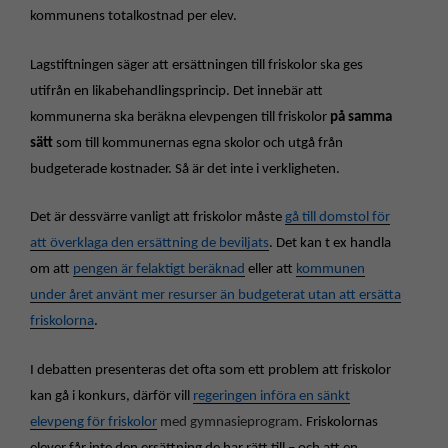
kommunens totalkostnad per elev.
Lagstiftningen säger att ersättningen till friskolor ska ges
utifrån en likabehandlingsprincip. Det innebär att
kommunerna ska beräkna elevpengen till friskolor
på samma
sätt
som till kommunernas egna skolor och utgå från
budgeterade kostnader. Så är det inte i verkligheten.
Det är dessvärre vanligt att friskolor måste
gå till domstol för
att överklaga den ersättning de beviljats
. Det kan t ex handla
om att
pengen är felaktigt beräknad
eller att
kommunen
under året använt mer resurser än budgeterat utan att ersätta
friskolorna
.
I debatten presenteras det ofta som ett problem att friskolor
kan gå i konkurs, därför vill
regeringen införa en sänkt
elevpeng för friskolor
med gymnasieprogram.
Friskolornas