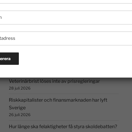
Senaste inläggen
Veterinärbrist löses inte av prisregleringar
28 juli 2026
Riskkapitalister och finansmarknaden har lyft
Sverige
26 juli 2026
Hur länge ska felaktigheter få styra skoldebatten?