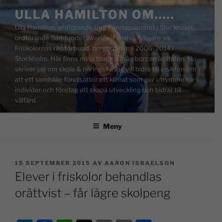
ULLA HAMILTON OM…..
Ulla Hamilton, ordförande Ung Företagsamhet i Stockholm,
ordförande Samfundet Sverige-Finland, tidigare vd
Friskolornas riksförbund, borgarråd (m) 2006-2014 i
Stockholm. Här finns mina bloggar från borgarrådstiden. Nu
skriver jag om skola & näringsliv. Jag vill bidra till insikten om
att ett samhälle förutsätter ett klimat som ger utrymme för
individer och företag att skapa utveckling och bidrar till
välfärd.
Meny
15 SEPTEMBER 2015
AV
AARON ISRAELSON
Elever i friskolor behandlas
orättvist – får lägre skolpeng