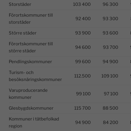
Storstäder
103 400
96 300
Förortskommuner till
92 400
93 300
storstäder
Större städer
93 900
93 600
Förortskommuner till
94 600
93 700
större städer
Pendlingskommuner
99 600
94 900
Turism- och
112.500
109 100
besöksnäringskommuner
Varuproducerande
99 100
97 100
kommuner
Glesbygdskommuner
115 700
88 500
Kommuner i tätbefolkad
94 900
84 200
region