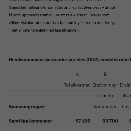
elever får inte den ersättning de har rätt till – och att en
långsiktigt hållbar ekonomi därför allvarligt äventyras – är det
få som uppmärksammar. För att tala klartext – elever som
väljer friskolor får en orättvis behandling – eller än mer tydligt
– det är inte förenligt med lagstiftningen.
Hemkommunens kostnader per elev 2014, medelvärden
A
B
Totalkostnad
Ersättningar
Ersät
till andra
till 
Kommungrupper
kommuner
huv
Samtliga kommuner
97 100
93 700