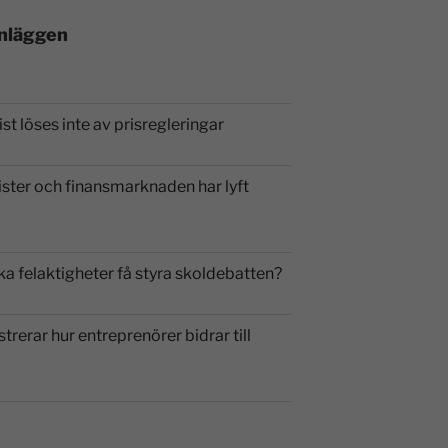
inläggen
st löses inte av prisregleringar
ister och finansmarknaden har lyft
ka felaktigheter få styra skoldebatten?
strerar hur entreprenörer bidrar till