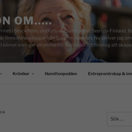
ON OM…..
het i Stockholm, ordförande Samfundet Sverige-Finland, tid
inns mina bloggar från borgarrådstiden. Nu skriver jag om skol
tt klimat som ger utrymme för individer och företag att skapa u
Krönikor
Hamiltonpodden
Entreprenörskap & in
ON