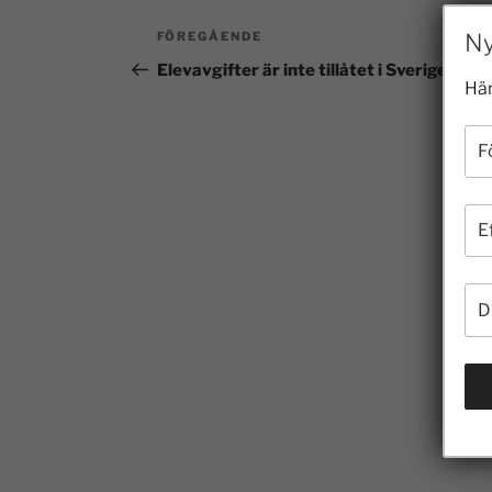
Ny
FÖREGÅENDE
Elevavgifter är inte tillåtet i Sverige
Här