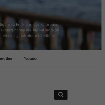
igare vd Friskolornas riksförbund,
a & näringsliv. Jag vill bidra till
tveckling och bidrar till välfärd.
novation
Youtube