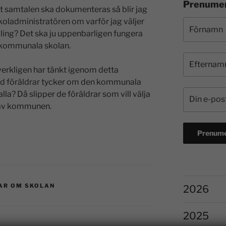
Prenumer
tt samtalen ska dokumenteras så blir jag
koladministratören om varför jag väljer
ling? Det ska ju uppenbarligen fungera
n kommunala skolan.
verkligen har tänkt igenom detta
 vad föräldrar tycker om den kommunala
lla? Då slipper de föräldrar som vill välja
e av kommunen.
AR OM SKOLAN
2026
2025