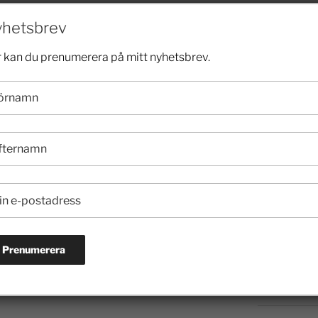
2024
hetsbrev
NÄSTA
Sluta trixa med skolpengen kommuner
 kan du prenumerera på mitt nyhetsbrev.
2023
2022
2021
2020
2019
2018
2017