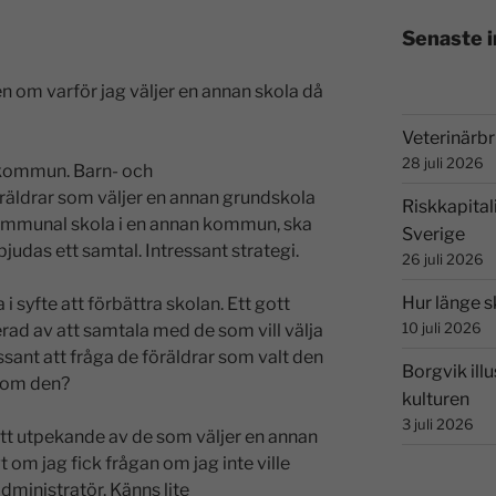
Senaste 
n om varför jag väljer en annan skola då
Veterinärbri
28 juli 2026
kommun. Barn- och
räldrar som väljer en annan grundskola
Riskkapital
kommunal skola i en annan kommun, ska
Sverige
judas ett samtal. Intressant strategi.
26 juli 2026
Hur länge s
syfte att förbättra skolan. Ett gott
10 juli 2026
erad av att samtala med de som vill välja
ssant att fråga de föräldrar som valt den
Borgvik illu
 om den?
kulturen
3 juli 2026
r ett utpekande av de som väljer en annan
t om jag fick frågan om jag inte ville
inistratör. Känns lite