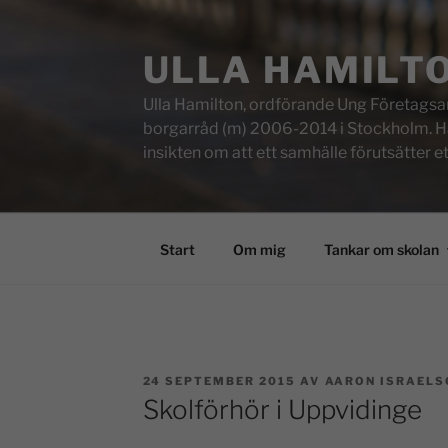
ULLA HAMILT
Ulla Hamilton, ordförande Ung Företagsam
borgarråd (m) 2006-2014 i Stockholm. Här f
insikten om att ett samhälle förutsätter e
Start
Om mig
Tankar om skolan
24 SEPTEMBER 2015
AV
AARON ISRAELS
Skolförhör i Uppvidinge