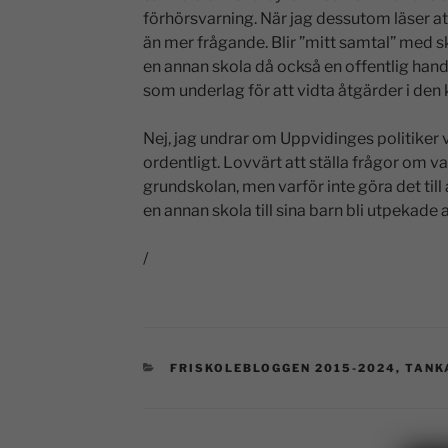
förhörsvarning. När jag dessutom läser a
än mer frågande. Blir ”mitt samtal” med s
en annan skola då också en offentlig hand
som underlag för att vidta åtgärder i de
Nej, jag undrar om Uppvidinges politiker 
ordentligt. Lovvärt att ställa frågor om
grundskolan, men varför inte göra det till a
en annan skola till sina barn bli utpekad
/
FRISKOLEBLOGGEN 2015-2024
,
TANK