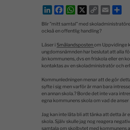
Li
F
W
X
C
E
D
n
a
h
o
m
el
Blir ”mitt samtal” med skoladministratöre
k
c
at
p
ai
a
också en offentlig handling?
e
e
s
y
l
dI
b
A
Li
Läser i
Smålandsposten
om Uppvidinge 
ungdomsnämnden har beslutat att alla fö
n
o
p
n
än kommunens, dvs en friskola eller en 
o
p
k
kontaktas av en skoladministratör och erb
k
Kommunledningen menar att de gör detta i 
syfte i sig men varför är man bara intress
en annan skola.? Borde det inte vara intre
egna kommunens skola om vad de anser
Jag kan inte låta bli att tänka att detta ä
skola. Själv skulle jag nog reagera negativ
samtala om skolbytet med kommunens adm