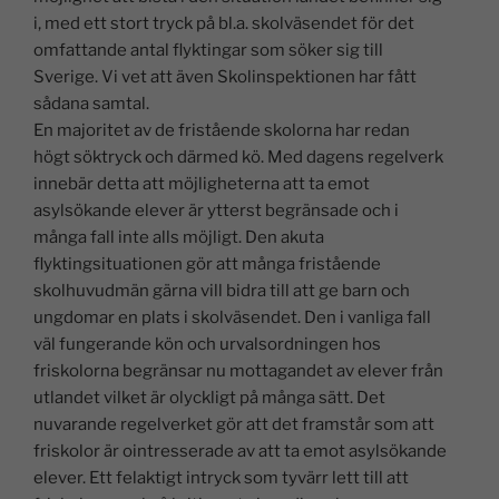
i, med ett stort tryck på bl.a. skolväsendet för det
omfattande antal flyktingar som söker sig till
Sverige. Vi vet att även Skolinspektionen har fått
sådana samtal.
En majoritet av de fristående skolorna har redan
högt söktryck och därmed kö. Med dagens regelverk
innebär detta att möjligheterna att ta emot
asylsökande elever är ytterst begränsade och i
många fall inte alls möjligt. Den akuta
flyktingsituationen gör att många fristående
skolhuvudmän gärna vill bidra till att ge barn och
ungdomar en plats i skolväsendet. Den i vanliga fall
väl fungerande kön och urvalsordningen hos
friskolorna begränsar nu mottagandet av elever från
utlandet vilket är olyckligt på många sätt. Det
nuvarande regelverket gör att det framstår som att
friskolor är ointresserade av att ta emot asylsökande
elever. Ett felaktigt intryck som tyvärr lett till att