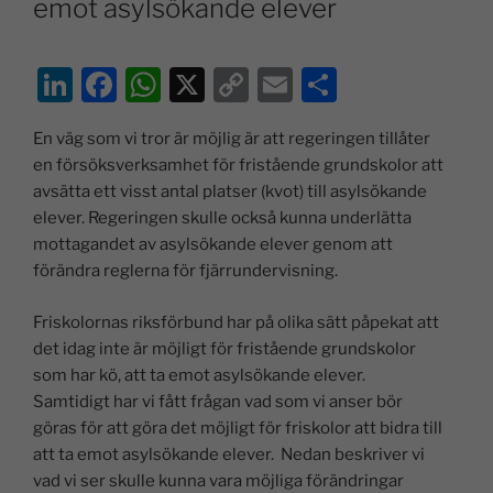
emot asylsökande elever
Li
F
W
X
C
E
D
n
a
h
o
m
el
En väg som vi tror är möjlig är att regeringen tillåter
k
c
at
p
ai
a
en försöksverksamhet för fristående grundskolor att
e
e
s
y
l
avsätta ett visst antal platser (kvot) till asylsökande
dI
b
A
Li
elever. Regeringen skulle också kunna underlätta
mottagandet av asylsökande elever genom att
n
o
p
n
förändra reglerna för fjärrundervisning.
o
p
k
k
Friskolornas riksförbund har på olika sätt påpekat att
det idag inte är möjligt för fristående grundskolor
som har kö, att ta emot asylsökande elever.
Samtidigt har vi fått frågan vad som vi anser bör
göras för att göra det möjligt för friskolor att bidra till
att ta emot asylsökande elever. Nedan beskriver vi
vad vi ser skulle kunna vara möjliga förändringar