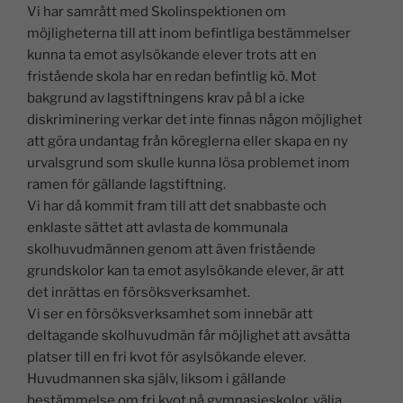
Vi har samrått med Skolinspektionen om
möjligheterna till att inom befintliga bestämmelser
kunna ta emot asylsökande elever trots att en
fristående skola har en redan befintlig kö. Mot
bakgrund av lagstiftningens krav på bl a icke
diskriminering verkar det inte finnas någon möjlighet
att göra undantag från köreglerna eller skapa en ny
urvalsgrund som skulle kunna lösa problemet inom
ramen för gällande lagstiftning.
Vi har då kommit fram till att det snabbaste och
enklaste sättet att avlasta de kommunala
skolhuvudmännen genom att även fristående
grundskolor kan ta emot asylsökande elever, är att
det inrättas en försöksverksamhet.
Vi ser en försöksverksamhet som innebär att
deltagande skolhuvudmän får möjlighet att avsätta
platser till en fri kvot för asylsökande elever.
Huvudmannen ska själv, liksom i gällande
bestämmelse om fri kvot på gymnasieskolor, välja