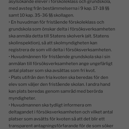
asylsökande elever i förskoleklass och grundskola,
med avsteg från bestämmelserna i 9 kap. 17-18 §§
samt 10 kap. 35-36 §§ skollagen.
• En huvudman för fristående förskoleklass och
grundskola som önskar delta i försöksverksamheten
ska anmäla detta till Statens skolverk (alt. Statens
skolinspektion), så att skolmyndigheten kan
registrera de som vill delta i försöksverksamheten.
• Huvudmännen för fristående grundskola ska i sin
anmälan till försöksverksamheten ange ungefärligt
antal platser som ska avsättas som fri kvot.
• Plats utifrån den fria kvoten ska beredas för den
elev som väljer den fristående skolan. I andra hand
kan plats beredas genom samråd med berörda
myndigheter.
• Huvudmannen ska tydligt informera om
deltagandet i försöksverksamheten och vilket antal
platser som avsätts för kvoten så att det blir ett
transparent antagningsförfarande för de som söker