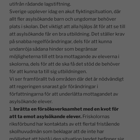
utifrån rådande lagstiftning.
Sverige upplever idag en akut flyktingsituation, där
allt fler asylsökande barn och ungdomar behöver
plats i skolan. Det viktigt att alla hjälps åt för att se till
att asylsökande får en bra utbildning. Det ställer krav
på snabba regelförändringar, dels för att kunna
undanröja sådana hinder som begränsar
möjligheterna till ett bra mottagande av eleverna i
skolorna, dels för att de ska få det stöd de behöver
för att kunna ta till sig utbildningen.
Vi ser framförallt två områden där det är nödvändigt
att regeringen snarast gör förändringar i
författningarna för att underlätta mottagandet av
asylsökande elever.
1.
Inrätta en försöksverksamhet med en kvot för
att ta emot asylsökande elever.
Friskolornas
riksförbund har kontaktats av ett flertal fristående
skolhuvudmän som beklagar att de inte har
möjlighet att bistå i den situation landet befinner sig