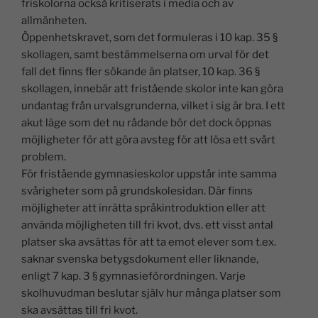
friskolorna också kritiserats i media och av
allmänheten.
Öppenhetskravet, som det formuleras i 10 kap. 35 §
skollagen, samt bestämmelserna om urval för det
fall det finns fler sökande än platser, 10 kap. 36 §
skollagen, innebär att fristående skolor inte kan göra
undantag från urvalsgrunderna, vilket i sig är bra. I ett
akut läge som det nu rådande bör det dock öppnas
möjligheter för att göra avsteg för att lösa ett svårt
problem.
För fristående gymnasieskolor uppstår inte samma
svårigheter som på grundskolesidan. Där finns
möjligheter att inrätta språkintroduktion eller att
använda möjligheten till fri kvot, dvs. ett visst antal
platser ska avsättas för att ta emot elever som t.ex.
saknar svenska betygsdokument eller liknande,
enligt 7 kap. 3 § gymnasieförordningen. Varje
skolhuvudman beslutar själv hur många platser som
ska avsättas till fri kvot.