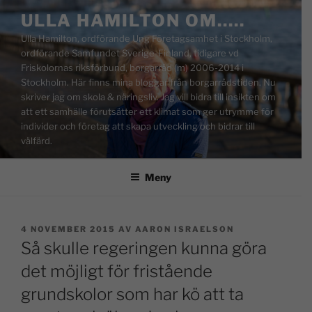
ULLA HAMILTON OM…..
Ulla Hamilton, ordförande Ung Företagsamhet i Stockholm,
ordförande Samfundet Sverige-Finland, tidigare vd
Friskolornas riksförbund, borgarråd (m) 2006-2014 i
Stockholm. Här finns mina bloggar från borgarrådstiden. Nu
skriver jag om skola & näringsliv. Jag vill bidra till insikten om
att ett samhälle förutsätter ett klimat som ger utrymme för
individer och företag att skapa utveckling och bidrar till
välfärd.
Meny
4 NOVEMBER 2015
AV
AARON ISRAELSON
Så skulle regeringen kunna göra
det möjligt för fristående
grundskolor som har kö att ta