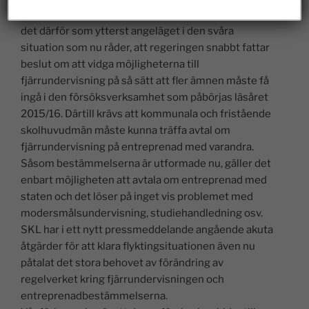
högre tryck på legitimerade lärare i alla ämnen. Vi ser
det därför som ytterst angeläget i den svåra
situation som nu råder, att regeringen snabbt fattar
beslut om att vidga möjligheterna till
fjärrundervisning på så sätt att fler ämnen måste få
ingå i den försöksverksamhet som påbörjas läsåret
2015/16. Därtill krävs att kommunala och fristående
skolhuvudmän måste kunna träffa avtal om
fjärrundervisning på entreprenad med varandra.
Såsom bestämmelserna är utformade nu, gäller det
enbart möjligheten att avtala om entreprenad med
staten och det löser på inget vis problemet med
modersmålsundervisning, studiehandledning osv.
SKL har i ett nytt pressmeddelande angående akuta
åtgärder för att klara flyktingsituationen även nu
påtalat det stora behovet av förändring av
regelverket kring fjärrundervisningen och
entreprenadbestämmelserna.