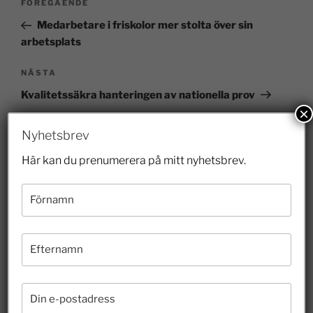
FÖREGÅENDE
Medarbetare i friskolor mer stolta över sin
arbetsplats
NÄSTA
Kvalitetssäkra hanteringen av nationella prov
×
Nyhetsbrev
Här kan du prenumerera på mitt nyhetsbrev.
Senaste inläggen
Veterinärbrist löses inte av prisregleringar
28 juli 2026