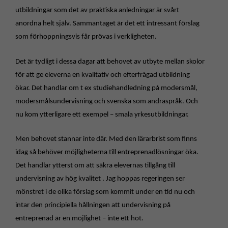
utbildningar som det av praktiska anledningar är svårt
anordna helt själv. Sammantaget är det ett intressant förslag
som förhoppningsvis får prövas i verkligheten.
Det är tydligt i dessa dagar att behovet av utbyte mellan skolor
för att ge eleverna en kvalitativ och efterfrågad utbildning
ökar. Det handlar om t ex studiehandledning på modersmål,
modersmålsundervisning och svenska som andraspråk. Och
nu kom ytterligare ett exempel – smala yrkesutbildningar.
Men behovet stannar inte där. Med den lärarbrist som finns
idag så behöver möjligheterna till entreprenadlösningar öka.
Det handlar ytterst om att säkra elevernas tillgång till
undervisning av hög kvalitet .
Jag hoppas regeringen ser
mönstret i de olika förslag som kommit under en tid nu och
intar den principiella hållningen att undervisning på
entreprenad är en möjlighet – inte ett hot.