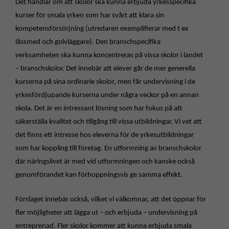
Det handlar om att skolor ska kunna erbjuda yrkesspecifika
kurser för smala yrken som har svårt att klara sin
kompetensförsörjning (utredaren exemplifierar med t ex
låssmed och golvläggare). Den branschspecifika
verksamheten ska kunna koncentreras på vissa skolor i landet
– branschskolor. Det innebär att elever går de mer generella
kurserna på sina ordinarie skolor, men får undervisning i de
yrkesfördjupande kurserna under några veckor på en annan
skola.
Det är en intressant lösning som har fokus på att
säkerställa kvalitet och tillgång till vissa utbildningar. Vi vet att
det finns ett intresse hos eleverna för de yrkesutbildningar
som har koppling till företag. En utformning av branschskolor
där näringslivet är med vid utformningen och kanske också
genomförandet kan förhoppningsvis ge samma effekt.
Förslaget innebär också, vilket vi välkomnar, att det öppnar för
fler möjligheter att lägga ut – och erbjuda – undervisning på
entreprenad. Fler skolor kommer att kunna erbjuda smala