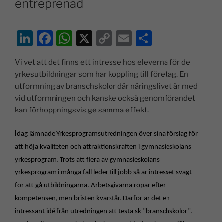
entreprenad
Li
F
W
X
C
E
D
n
a
h
o
m
el
Vi vet att det finns ett intresse hos eleverna för de
k
c
at
p
ai
a
yrkesutbildningar som har koppling till företag. En
e
e
s
y
l
utformning av branschskolor där näringslivet är med
dI
b
A
Li
vid utformningen och kanske också genomförandet
kan förhoppningsvis ge samma effekt.
n
o
p
n
o
p
k
I
dag lämnade Yrkesprogramsutredningen över sina förslag för
k
att höja kvaliteten och attraktionskraften i gymnasieskolans
yrkesprogram. Trots att flera av gymnasieskolans
yrkesprogram i många fall leder till jobb så är intresset svagt
för att gå utbildningarna. Arbetsgivarna ropar efter
kompetensen, men bristen kvarstår. Därför är det en
intressant
idé från utredningen att testa sk ”branschskolor”.