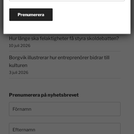
Riskkapitalister och finansmarknaden har lyft
Sverige
26 juli 2026
Hur länge ska felaktigheter få styra skoldebatten?
10 juli 2026
Borgvik illustrerar hur entreprenörer bidrar till
kulturen
3 juli 2026
Prenumerera på nyhetsbrevet