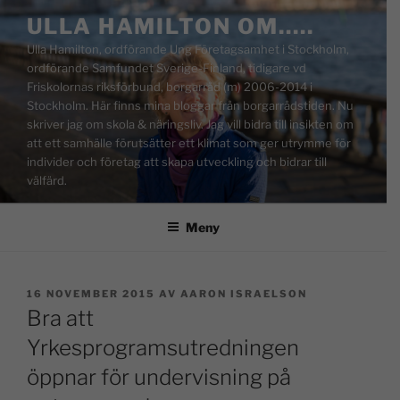
ULLA HAMILTON OM…..
Ulla Hamilton, ordförande Ung Företagsamhet i Stockholm,
ordförande Samfundet Sverige-Finland, tidigare vd
Friskolornas riksförbund, borgarråd (m) 2006-2014 i
Stockholm. Här finns mina bloggar från borgarrådstiden. Nu
skriver jag om skola & näringsliv. Jag vill bidra till insikten om
att ett samhälle förutsätter ett klimat som ger utrymme för
individer och företag att skapa utveckling och bidrar till
välfärd.
Meny
16 NOVEMBER 2015
AV
AARON ISRAELSON
Bra att
Yrkesprogramsutredningen
öppnar för undervisning på