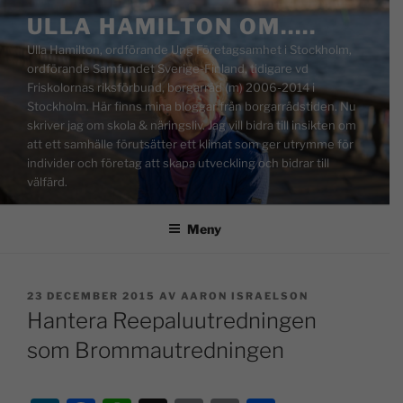
ULLA HAMILTON OM…..
Ulla Hamilton, ordförande Ung Företagsamhet i Stockholm,
ordförande Samfundet Sverige-Finland, tidigare vd
Friskolornas riksförbund, borgarråd (m) 2006-2014 i
Stockholm. Här finns mina bloggar från borgarrådstiden. Nu
skriver jag om skola & näringsliv. Jag vill bidra till insikten om
att ett samhälle förutsätter ett klimat som ger utrymme för
individer och företag att skapa utveckling och bidrar till
välfärd.
Meny
23 DECEMBER 2015
AV
AARON ISRAELSON
Hantera Reepaluutredningen
som Brommautredningen