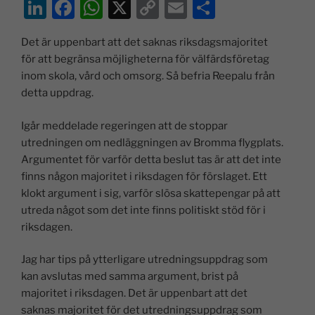
Li
F
W
X
C
E
D
n
a
h
o
m
el
Det är uppenbart att det saknas riksdagsmajoritet
k
c
at
p
ai
a
för att begränsa möjligheterna för välfärdsföretag
e
e
s
y
l
inom skola, vård och omsorg. Så befria Reepalu från
dI
b
A
Li
detta uppdrag.
n
o
p
n
Igår meddelade regeringen att de stoppar
o
p
k
utredningen om nedläggningen av Bromma flygplats.
k
Argumentet för varför detta beslut tas är att det inte
finns någon majoritet i riksdagen för förslaget. Ett
klokt argument i sig, varför slösa skattepengar på att
utreda något som det inte finns politiskt stöd för i
riksdagen.
Jag har tips på ytterligare utredningsuppdrag som
kan avslutas med samma argument, brist på
majoritet i riksdagen. Det är uppenbart att det
saknas majoritet för det utredningsuppdrag som