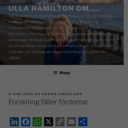
ULLA HAMILTON OM…..
Ulla Hamilton, ordförande Ung Företagsamhet i Stockholm,
ordförande Samfundet Sverige-Finland, tidigare vd
Friskolornas riksförbund, borgarråd (m) 2006-2014 i
Stockholm. Här finns mina bloggar från borgarrådstiden. Nu
skriver jag om skola & näringsliv. Jag vill bidra till insikten om
att ett samhälle förutsätter ett klimat som ger utrymme för
individer och företag att skapa utveckling och bidrar till
välfärd.
Meny
9 JUNI 2016
AV
AARON ISRAELSON
Forskning fäller fördomar
Li
F
W
X
C
E
D