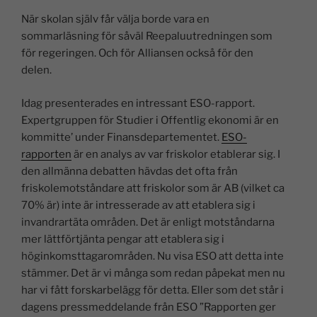
n
a
h
o
m
el
När skolan själv får välja borde vara en
k
c
at
p
ai
a
sommarläsning för såväl Reepaluutredningen som
e
e
s
y
l
för regeringen. Och för Alliansen också för den
dI
b
A
Li
delen.
n
o
p
n
Idag presenterades en intressant ESO-rapport.
o
p
k
Expertgruppen för Studier i Offentlig ekonomi är en
k
kommitte’ under Finansdepartementet.
ESO-
rapporten
är en analys av var friskolor etablerar sig. I
den allmänna debatten hävdas det ofta från
friskolemotståndare att friskolor som är AB (vilket ca
70% är) inte är intresserade av att etablera sig i
invandrartäta områden. Det är enligt motståndarna
mer lättförtjänta pengar att etablera sig i
höginkomsttagarområden. Nu visa ESO att detta inte
stämmer. Det är vi många som redan påpekat men nu
har vi fått forskarbelägg för detta. Eller som det står i
dagens pressmeddelande från ESO ”Rapporten ger