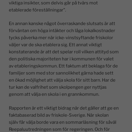
viktiga insikter, som delvis går på tvärs mot
etablerade föreställningar”.
En annan kanske något överraskande slutsats är att
förväntan om höga intäkter och låga lokalkostnader
tycks påverka mer när icke-vinstsyftande friskolor
väljer var de ska etablera sig. Ett annat viktigt
konstaterande är att det spelar roll vilken attityd som
den politiska majoriteten har i kommunen för valet
av etableringskommun. Ett faktum att beklaga för de
familjer som med stor sannolikhet gärna hade sett
en ökad möjlighet att välja skola för sitt barn. Har de
tur kan de valfrihet som skolpengen ger nyttjas
genom att välja en skola i en grannkommun.
Rapporten är ett viktigt bidrag när det gäller att ge en
faktabaserad bild av friskole-Sverige. När skolan
själv får välja borde vara en sommarläsning för såväl
Reepaluutredningen som för regeringen. Och för