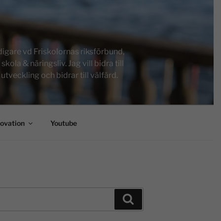
igare vd Friskolornas riksförbund,
a & näringsliv. Jag vill bidra till
tveckling och bidrar till välfärd.
novation
Youtube