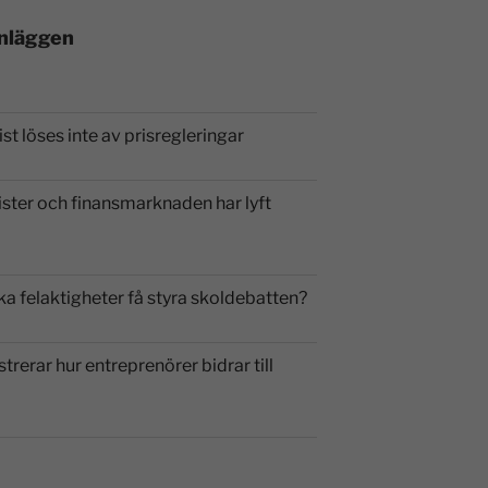
inläggen
st löses inte av prisregleringar
ister och finansmarknaden har lyft
ka felaktigheter få styra skoldebatten?
strerar hur entreprenörer bidrar till