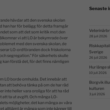
Senaste 
rande hävdar att den svenska skolan
han har för belägg för detta framgår
Veterinärbri
landet som att det som kritik mot den
28 juli 2026
välkomnar vi att LO är bekymrade över
 problemet med den svenska skolan, de
Riskkapital
tiserar LO-ordföranden dock friskolorna
Sverige
 och segregation.” För säkerhets skulle
26 juli 2026
 kan förstå det, för det finns nämligen
Hur länge s
10 juli 2026
om LO borde omhulda. Det innebär att
Borgvik illu
tan att behöva tänka på om de har råd
kulturen
er inte heller vara oroliga för att ha råd
3 juli 2026
et att ta ut avgift. Och många LO-
ets möjligheter, det kan många av våra
t alltjämt är många som inte känner till