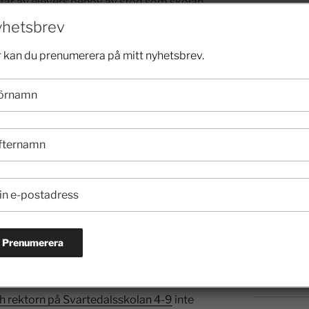
gar av elevers behov av stöd som skolan
lever som blivit utredda men där skolan
2024
hetsbrev
åtgärder eller inte.
 kan du prenumerera på mitt nyhetsbrev.
2023
esultat. Skolan har även omfattande
och utreda elever som kan behöva stöd
2022
nits under lång tid och ett stort antal
ehov av och har rätt till.
2021
i arbetet med elevernas trygghet och
2020
erna för elevhälsan berättar om en otrygg
ver, och elever som är rädda och undviker
an inte kartlagt vad som orsakar
2019
2018
te för att förebygga och motverka
2017
rektorn på Svartedalsskolan 4-9
inte