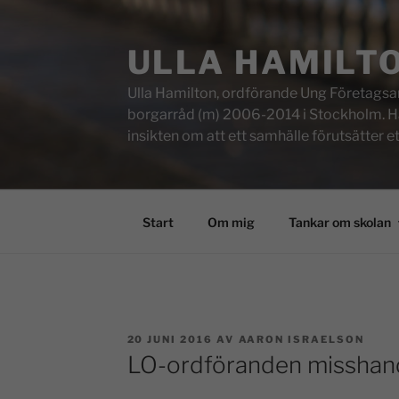
ULLA HAMILT
Ulla Hamilton, ordförande Ung Företagsam
borgarråd (m) 2006-2014 i Stockholm. Här f
insikten om att ett samhälle förutsätter e
Start
Om mig
Tankar om skolan
20 JUNI 2016
AV
AARON ISRAELSON
LO-ordföranden misshand