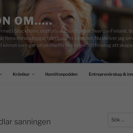
ON OM…..
het i Stockholm, ordförande Samfundet Sverige-Finland, tid
inns mina bloggar från borgarrådstiden. Nu skriver jag om skol
tt klimat som ger utrymme för individer och företag att skapa u
Krönikor
Hamiltonpodden
Entreprenörskap & in
lar sanningen