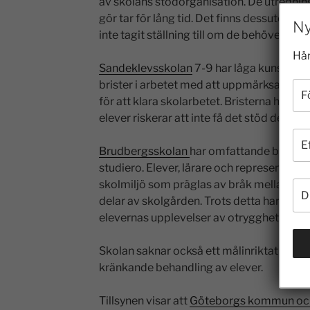
av skolans stödorganisation. De utrednin
gör tar för lång tid. Det finns dessutom e
Ny
inte tagit ställning till om de behöver stöd
Här
Sandeklevsskolan
7-9 har låga kunskapsr
brister i arbetet med att uppmärksamma 
för att klara skolarbetet. Bristerna har fun
elever riskerar att inte få det stöd de har b
Brudbergsskolan
har omfattande brister 
studiero. Elever, lärare och representant
skolmiljö som präglas av bråk mellan ele
delar av skolgården. Trots detta har skol
elevernas upplevelser av otrygghet.
Skolan saknar också ett målinriktat arbe
kränkande behandling av elever.
Tillsynen visar att
Göteborgs kommun och 