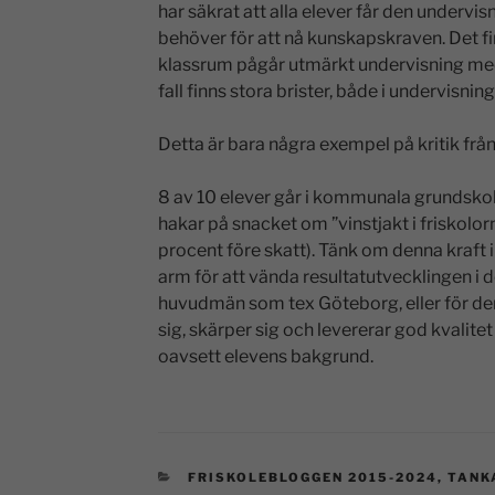
har säkrat att alla elever får den undervi
behöver för att nå kunskapskraven. Det fin
klassrum pågår utmärkt undervisning med t
fall finns stora brister, både i undervisnin
Detta är bara några exempel på kritik fr
8 av 10 elever går i kommunala grundskolo
hakar på snacket om ”vinstjakt i friskolorn
procent före skatt). Tänk om denna kraft i
arm för att vända resultatutvecklingen i den
huvudmän som tex Göteborg, eller för den
sig, skärper sig och levererar god kvalite
oavsett elevens bakgrund.
FRISKOLEBLOGGEN 2015-2024
,
TANK