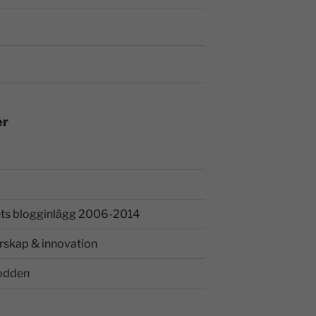
er
ts blogginlägg 2006-2014
rskap & innovation
odden