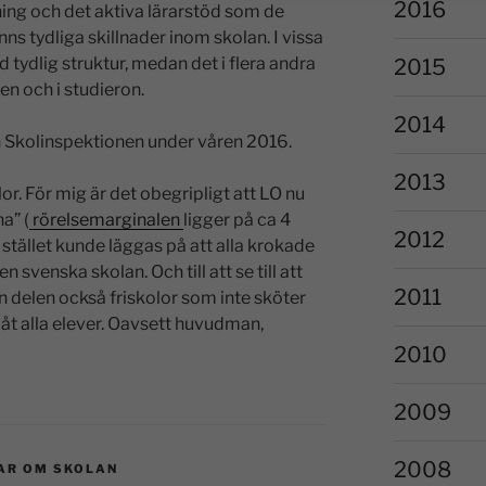
2016
sning och det aktiva lärarstöd som de
ns tydliga skillnader inom skolan. I vissa
ydlig struktur, medan det i flera andra
2015
gen och i studieron.
2014
ån Skolinspektionen under våren 2016.
2013
r. För mig är det obegripligt att LO nu
a” (
rörelsemarginalen
ligger på ca 4
2012
 stället kunde läggas på att alla krokade
 svenska skolan. Och till att se till att
2011
 delen också friskolor som inte sköter
t åt alla elever. Oavsett huvudman,
2010
2009
2008
AR OM SKOLAN