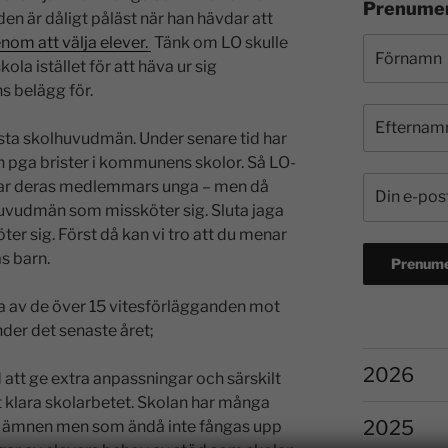
Prenumer
nden är dåligt påläst när han hävdar att
nom att välja elever.
Tänk om LO skulle
ola istället för att häva ur sig
s belägg för.
ta skolhuvudmän. Under senare tid har
 pga brister i kommunens skolor. Så LO-
dlar deras medlemmars unga – men då
huvudmän som missköter sig. Sluta jaga
öter sig. Först då kan vi tro att du menar
 barn.
ra av de över 15 vitesförlägganden mot
er det senaste året;
2026
d att ge extra anpassningar och särskilt
tt klara skolarbetet. Skolan har många
2025
a ämnen men som ändå inte fångas upp