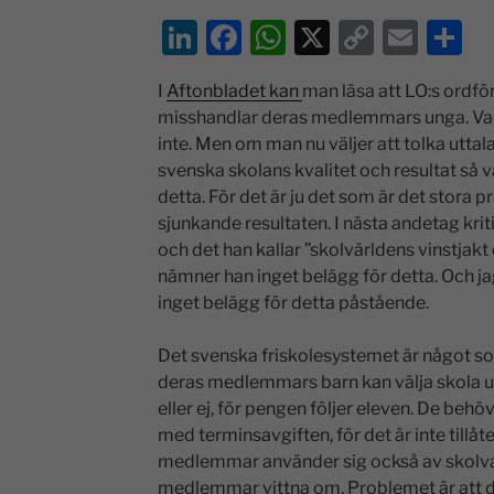
Li
F
W
X
C
E
D
n
a
h
o
m
el
I
Aftonbladet kan
man läsa att LO:s ordfö
k
c
at
p
ai
a
misshandlar deras medlemmars unga. Vad 
e
e
s
y
l
inte. Men om man nu väljer att tolka utta
dI
b
A
Li
svenska skolans kvalitet och resultat så 
detta. För det är ju det som är det stora
n
o
p
n
sjunkande resultaten. I nästa andetag kri
o
p
k
och det han kallar ”skolvärldens vinstjakt
k
nämner han inget belägg för detta. Och jag
inget belägg för detta påstående.
Det svenska friskolesystemet är något s
deras medlemmars barn kan välja skola u
eller ej, för pengen följer eleven. De behöv
med terminsavgiften, för det är inte tillåt
medlemmar använder sig också av skolval
medlemmar vittna om. Problemet är att de