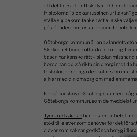
att det finns ett fritt skolval. LO- ordföra
friskolorna
”plockar russinen ur kakan” ge
ställa sig bakom tanken att alla ska välja sk
påståenden om friskolor som det inte finn
Göteborgs kommun är en av landets störs
Skolinspektionen utfärdat en mängd viten
basen har kanske rätt – skolan misshan
borde han också rikta sin energi mot de 
friskolor, börja jaga de skolor som inte sk
allvar med din omsorg om medlemmarnas
För så har skriver Skolinspektionen i någ
Göteborgs kommun, som de meddelat und
Tynneredsskolan
har brister i arbetet me
stöd till elever som behöver för det för a
elever som saknar godkända betyg i fler