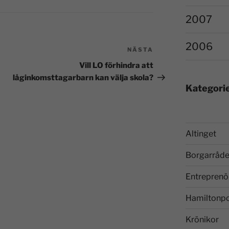
2007
2006
NÄSTA
Vill LO förhindra att
låginkomsttagarbarn kan välja skola?
Kategori
Altinget
Borgarråde
Entreprenö
Hamiltonp
Krönikor