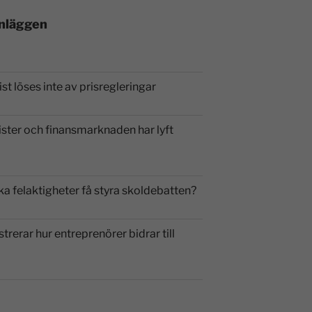
inläggen
st löses inte av prisregleringar
ister och finansmarknaden har lyft
ka felaktigheter få styra skoldebatten?
strerar hur entreprenörer bidrar till