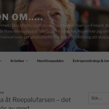
ON OM…..
het i Stockholm, ordförande Samfundet Sverige-Finland, tid
inns mina bloggar från borgarrådstiden. Nu skriver jag om skol
tt klimat som ger utrymme för individer och företag att skapa u
Krönikor
Hamiltonpodden
Entreprenörskap & in
ON
ta åt Reepalufarsen – det
gör av med