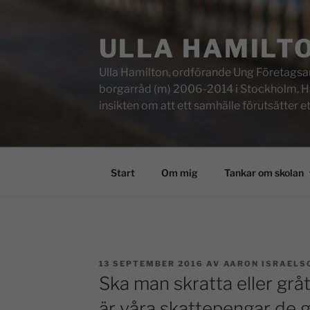
ULLA HAMILT
Ulla Hamilton, ordförande Ung Företagsam
borgarråd (m) 2006-2014 i Stockholm. Här f
insikten om att ett samhälle förutsätter e
Start
Om mig
Tankar om skolan
13 SEPTEMBER 2016
AV
AARON ISRAELS
Ska man skratta eller grå
är våra skattepengar de 