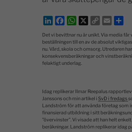
Li
F
W
X
C
E
D
n
a
h
o
m
el
Det vi bevittnar nu är unikt. Via media får v
k
c
at
p
ai
a
beställningen till en av de absolut viktig
e
e
s
y
l
nu. Vård, skola och omsorg. Utredaren har i
dI
b
A
Li
konsekvensberäkningar och vinstberäkning
felaktigt underlag.
n
o
p
n
o
p
k
k
Idag replikerar Ilmar Reepalus rapportle
Janssons och min artikel i
SvD i fredags
s
Landström för att använda företag som inte
finansierad utbildning i sitt beräkningsun
”övervinster”. Vi visade att han helt enkelt
beräkningar. Landström replikerar idag på 