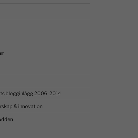
er
ts blogginlägg 2006-2014
rskap & innovation
odden