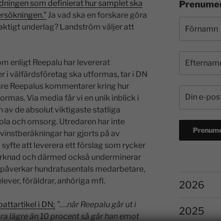
edningen som definierat hur samplet ska
Prenumer
dersökningen.”
Ja vad ska en forskare göra
elaktigt underlag? Landström väljer att
som enligt Reepalu har levererat
er i välfärdsföretag ska utformas, tar i DN
lare Reepalus kommentarer kring hur
mas. Via media får vi en unik inblick i
en av de absolut viktigaste statliga
ola och omsorg. Utredaren har inte
vinstberäkningar har gjorts på av
i syfte att leverera ett förslag som rycker
arknad och därmed också underminerar
 påverkar hundratusentals medarbetare,
lever, föräldrar, anhöriga mfl.
2026
attartikel i DN;
”….när Reepalu går ut i
2025
ra lägre än 10 procent så går han emot