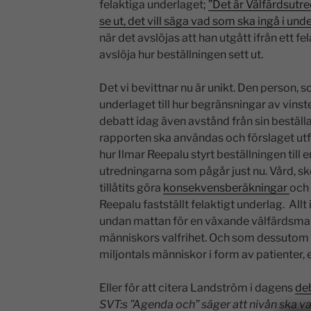
felaktiga underlaget;
”Det är Välfärdsutr
se ut, det vill säga vad som ska ingå i un
när det avslöjas att han utgått ifrån ett f
avslöja hur beställningen sett ut.
Det vi bevittnar nu är unikt. Den person, 
underlaget till hur begränsningar av vinst
debatt idag även avstånd från sin bestäl
rapporten ska användas och förslaget utfor
hur Ilmar Reepalu styrt beställningen till 
utredningarna som pågår just nu. Vård, sk
tillåtits göra
konsekvensberäkningar
och 
Reepalu fastställt felaktigt underlag. Allt 
undan mattan för en växande välfärdsm
människors valfrihet. Och som dessutom
miljontals människor i form av patienter, e
Eller för att citera Landström i dagens
deb
SVT:s ”Agenda och” säger att nivån ska va