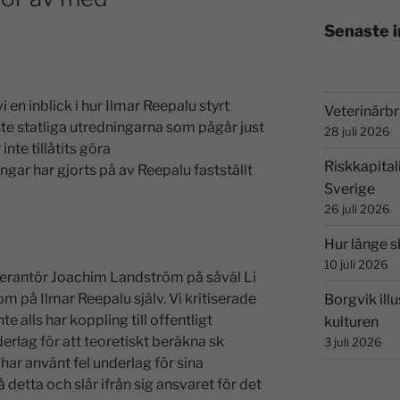
Senaste 
i en inblick i hur Ilmar Reepalu styrt
Veterinärbri
aste statliga utredningarna som pågår just
28 juli 2026
nte tillåtits göra
Riskkapital
ar har gjorts på av Reepalu fastställt
Sverige
26 juli 2026
Hur länge s
10 juli 2026
verantör Joachim Landström på såväl Li
om på Ilmar Reepalu själv. Vi kritiserade
Borgvik illu
 alls har koppling till offentligt
kulturen
derlag för att teoretiskt beräkna sk
3 juli 2026
 har använt fel underlag för sina
detta och slår ifrån sig ansvaret för det