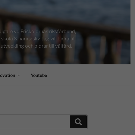
igare vd Friskolornas riksförbund,
a & näringsliv. Jag vill bidra till
tveckling och bidrar till välfärd.
novation
Youtube