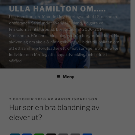
ULLA HAMILTON OM…..
Ulla Hamilton, ordförande Ung Företagsamhet i Stockholm,
ordförande Samfundet Sverige-Finland, tidigare vd
Friskolornas riksförbund, borgarråd (m) 2006-2014 i
Stockholm. Här finns mina bloggar från borgarrådstiden. Nu
skriver jag om skola & näringsliv. Jag vill bidra till insikten om
att ett samhälle förutsätter ett klimat som ger utrymme för
individer och företag att skapa utveckling och bidrar till
välfärd.
Meny
7 OKTOBER 2016
AV
AARON ISRAELSON
Hur ser en bra blandning av
elever ut?