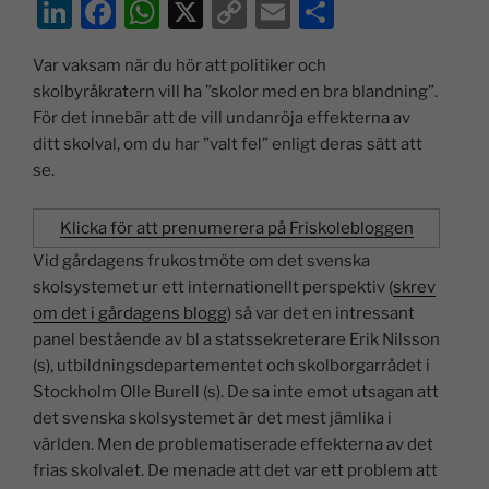
Li
F
W
X
C
E
D
n
a
h
o
m
el
Var vaksam när du hör att politiker och
k
c
at
p
ai
a
skolbyråkratern vill ha ”skolor med en bra blandning”.
e
e
s
y
l
För det innebär att de vill undanröja effekterna av
dI
b
A
Li
ditt skolval, om du har ”valt fel” enligt deras sätt att
se.
n
o
p
n
o
p
k
Klicka för att prenumerera på Friskolebloggen
k
Vid gårdagens frukostmöte om det svenska
skolsystemet ur ett internationellt perspektiv (
skrev
om det i gårdagens blogg
) så var det en intressant
panel bestående av bl a statssekreterare Erik Nilsson
(s), utbildningsdepartementet och skolborgarrådet i
Stockholm Olle Burell (s). De sa inte emot utsagan att
det svenska skolsystemet är det mest jämlika i
världen. Men de problematiserade effekterna av det
frias skolvalet. De menade att det var ett problem att