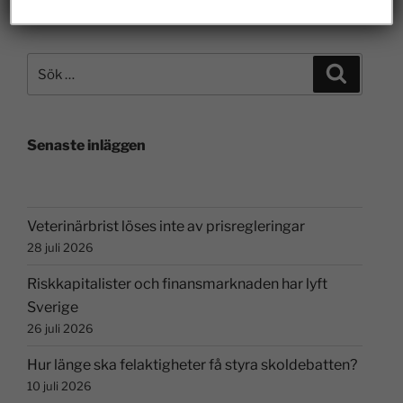
Senaste inläggen
Veterinärbrist löses inte av prisregleringar
28 juli 2026
Riskkapitalister och finansmarknaden har lyft
Sverige
26 juli 2026
Hur länge ska felaktigheter få styra skoldebatten?
10 juli 2026