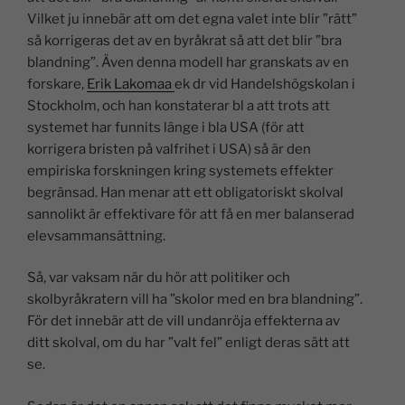
Vilket ju innebär att om det egna valet inte blir ”rätt”
så korrigeras det av en byråkrat så att det blir ”bra
blandning”. Även denna modell har granskats av en
forskare,
Erik Lakomaa
ek dr vid Handelshögskolan i
Stockholm, och han konstaterar bl a att trots att
systemet har funnits länge i bla USA (för att
korrigera bristen på valfrihet i USA) så är den
empiriska forskningen kring systemets effekter
begränsad. Han menar att ett obligatoriskt skolval
sannolikt är effektivare för att få en mer balanserad
elevsammansättning.
Så, var vaksam när du hör att politiker och
skolbyråkratern vill ha ”skolor med en bra blandning”.
För det innebär att de vill undanröja effekterna av
ditt skolval, om du har ”valt fel” enligt deras sätt att
se.