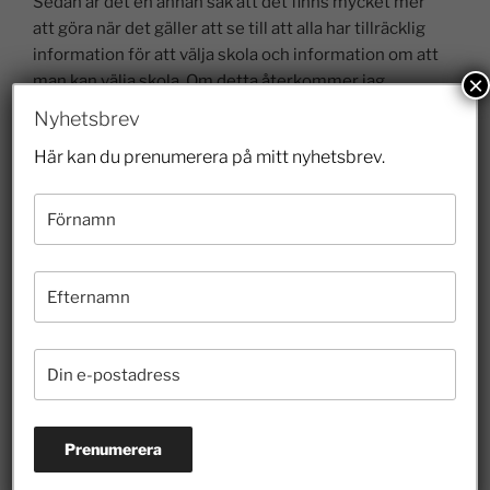
Sedan är det en annan sak att det finns mycket mer
att göra när det gäller att se till att alla har tillräcklig
information för att välja skola och information om att
×
man kan välja skola. Om detta återkommer jag.
Nyhetsbrev
Här kan du prenumerera på mitt nyhetsbrev.
FRISKOLEBLOGGEN 2015-2024
,
TANKAR OM
SKOLAN
FÖREGÅENDE
Det unika svenska skolsystemet
NÄSTA
Public service spelar på allmänhetens okunskap