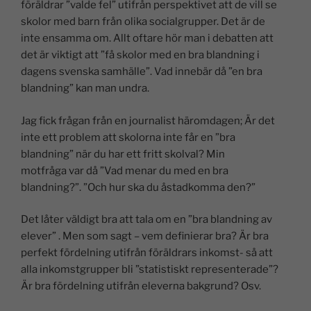
föräldrar ”valde fel” utifrån perspektivet att de vill se
skolor med barn från olika socialgrupper. Det är de
inte ensamma om. Allt oftare hör man i debatten att
det är viktigt att ”få skolor med en bra blandning i
dagens svenska samhälle”. Vad innebär då ”en bra
blandning” kan man undra.
Jag fick frågan från en journalist häromdagen; Är det
inte ett problem att skolorna inte får en ”bra
blandning” när du har ett fritt skolval? Min
motfråga var då ”Vad menar du med en bra
blandning?”. ”Och hur ska du åstadkomma den?”
Det låter väldigt bra att tala om en ”bra blandning av
elever” . Men som sagt – vem definierar bra? Är bra
perfekt fördelning utifrån föräldrars inkomst- så att
alla inkomstgrupper bli ”statistiskt representerade”?
Är bra fördelning utifrån eleverna bakgrund? Osv.