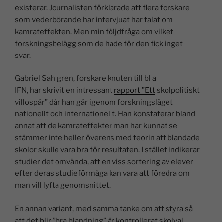
existerar. Journalisten förklarade att flera forskare
som vederbörande har intervjuat har talat om
kamrateffekten. Men min följdfråga om vilket
forskningsbelägg som de hade för den fick inget
svar.
Gabriel Sahlgren, forskare knuten till bl a
IFN, har skrivit en intressant
rapport ”Ett
skolpolitiskt
villospår” där han går igenom forskningsläget
nationellt och internationellt. Han konstaterar bland
annat att de kamrateffekter man har kunnat se
stämmer inte heller överens med teorin att blandade
skolor skulle vara bra för resultaten. I stället indikerar
studier det omvända, att en viss sortering av elever
efter deras studieförmåga kan vara att föredra om
man vill lyfta genomsnittet.
En annan variant, med samma tanke om att styra så
att det blir ”bra blandning” är kontrollerat skolval.