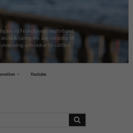
igare vd Friskolornas riksförbund,
a & näringsliv. Jag vill bidra till
tveckling och bidrar till välfärd.
novation
Youtube