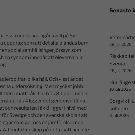
Senaste 
Anna Ekström, senast igår kväll på SvT
Veterinärbri
a uppdrag som att det ska blandas barn
28 juli 2026
är en social samhällsingenjörssyn som
Riskkapital
ch en syn som innebär att eleverna blir
Sverige
ag.
26 juli 2026
ädjerop från olika håll. Och visst är det
Hur länge s
i denna undersökning. Men mycket jobb
10 juli 2026
taten i matte åk 4 och åk 8 ligger under
skap i åk 4 ligger det genomsnittliga
Borgvik illu
och resultaten i åk 8 ligger i nivå med
kulturen
 för Sverige och den svenska skolan att
3 juli 2026
tningar som ger oss en jämförelse med
. Att mäta kunskap på detta sätt har inte