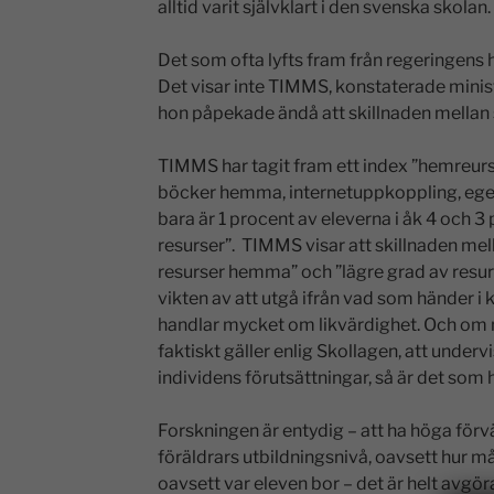
alltid varit självklart i den svenska skolan.
Det som ofta lyfts fram från regeringens hå
Det visar inte TIMMS, konstaterade minis
hon påpekade ändå att skillnaden mellan 
TIMMS har tagit fram ett index ”hemreurs
böcker hemma, internetuppkoppling, eget 
bara är 1 procent av eleverna i åk 4 och 3 
resurser”. TIMMS visar att skillnaden mel
resurser hemma” och ”lägre grad av resu
vikten av att utgå ifrån vad som händer 
handlar mycket om likvärdighet. Och om
faktiskt gäller enlig Skollagen, att underv
individens förutsättningar, så är det som 
Forskningen är entydig – att ha höga förvä
föräldrars utbildningsnivå, oavsett hur
oavsett var eleven bor – det är helt avgör