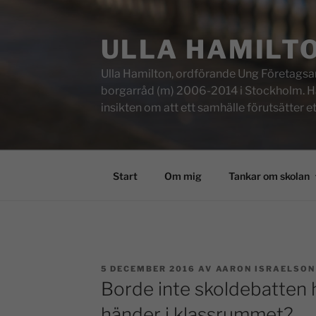
ULLA HAMILT
Ulla Hamilton, ordförande Ung Företagsam
borgarråd (m) 2006-2014 i Stockholm. Här f
insikten om att ett samhälle förutsätter e
Start
Om mig
Tankar om skolan
5 DECEMBER 2016
AV
AARON ISRAELSON
Borde inte skoldebatten
händer i klassrummet?