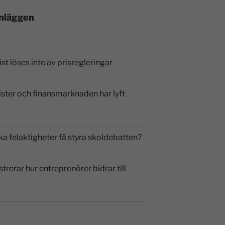
inläggen
st löses inte av prisregleringar
ister och finansmarknaden har lyft
ka felaktigheter få styra skoldebatten?
strerar hur entreprenörer bidrar till