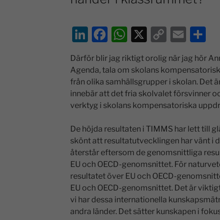
Li
F
W
X
C
E
D
n
a
h
o
m
el
Därför blir jag riktigt orolig när jag hör 
k
c
at
p
ai
a
Agenda, tala om skolans kompensatorisk
e
e
s
y
l
från olika samhällsgrupper i skolan. Det 
dI
b
A
Li
innebär att det fria skolvalet försvinner o
verktyg i skolans kompensatoriska uppdr
n
o
p
n
o
p
k
De höjda resultaten i TIMMS har lett till gl
k
skönt att resultatutvecklingen har vänt 
återstår eftersom de genomsnittliga resul
EU och OECD-genomsnittet. För naturveten
resultatet över EU och OECD-genomsnittet 
EU och OECD-genomsnittet. Det är viktigt
vi har dessa internationella kunskapsmä
andra länder. Det sätter kunskapen i fokus