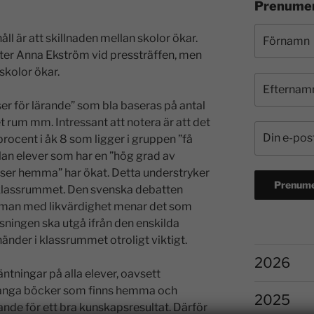
Prenumer
ll är att skillnaden mellan skolor ökar.
ter Anna Ekström vid pressträffen, men
skolor ökar.
er för lärande” som bla baseras på antal
rum mm. Intressant att notera är att det
procent i åk 8 som ligger i gruppen ”få
lan elever som har en ”hög grad av
rser hemma” har ökat. Detta understryker
i klassrummet. Den svenska debatten
 man med likvärdighet menar det som
isningen ska utgå ifrån den enskilda
händer i klassrummet otroligt viktigt.
2026
ntningar på alla elever, oavsett
 många böcker som finns hemma och
2025
ande för ett bra kunskapsresultat. Därför