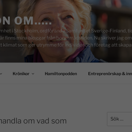
ON OM…..
het i Stockholm, ordförande Samfundet Sverige-Finland, tid
inns mina bloggar från borgarrådstiden. Nu skriver jag om skol
tt klimat som ger utrymme för individer och företag att skapa u
Krönikor
Hamiltonpodden
Entreprenörskap & in
 handla om vad som