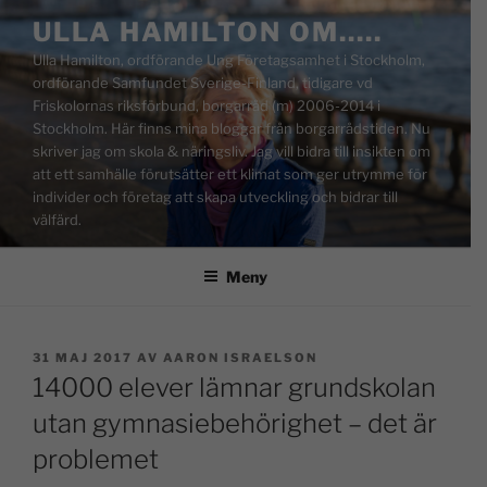
ULLA HAMILTON OM…..
Ulla Hamilton, ordförande Ung Företagsamhet i Stockholm,
ordförande Samfundet Sverige-Finland, tidigare vd
Friskolornas riksförbund, borgarråd (m) 2006-2014 i
Stockholm. Här finns mina bloggar från borgarrådstiden. Nu
skriver jag om skola & näringsliv. Jag vill bidra till insikten om
att ett samhälle förutsätter ett klimat som ger utrymme för
individer och företag att skapa utveckling och bidrar till
välfärd.
Meny
31 MAJ 2017
AV
AARON ISRAELSON
14000 elever lämnar grundskolan
utan gymnasiebehörighet – det är
problemet