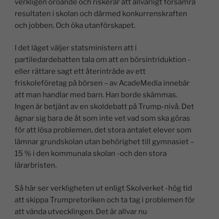
verkligen oroande och riskerar att allvarligt försämra
resultaten i skolan och därmed konkurrenskraften
och jobben. Och öka utanförskapet.
I det läget väljer statsministern att i
partiledardebatten tala om att en börsintriduktion -
eller rättare sagt ett återinträde av ett
friskoleföretag på börsen – av AcadeMedia innebär
att man handlar med barn. Han borde skämmas.
Ingen är betjänt av en skoldebatt på Trump-nivå. Det
ägnar sig bara de åt som inte vet vad som ska göras
för att lösa problemen, det stora antalet elever som
lämnar grundskolan utan behörighet till gymnasiet –
15 % i den kommunala skolan -och den stora
lärarbristen.
Så här ser verkligheten ut enligt Skolverket -hög tid
att skippa Trumpretoriken och ta tag i problemen för
att vända utvecklingen. Det är allvar nu