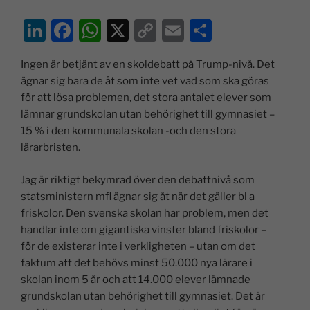
Li
F
W
X
C
E
D
n
a
h
o
m
el
Ingen är betjänt av en skoldebatt på Trump-nivå. Det
k
c
at
p
ai
a
ägnar sig bara de åt som inte vet vad som ska göras
e
e
s
y
l
för att lösa problemen, det stora antalet elever som
dI
b
A
Li
lämnar grundskolan utan behörighet till gymnasiet –
15 % i den kommunala skolan -och den stora
n
o
p
n
lärarbristen.
o
p
k
k
Jag är riktigt bekymrad över den debattnivå som
statsministern mfl ägnar sig åt när det gäller bl a
friskolor. Den svenska skolan har problem, men det
handlar inte om gigantiska vinster bland friskolor –
för de existerar inte i verkligheten – utan om det
faktum att det behövs minst 50.000 nya lärare i
skolan inom 5 år och att 14.000 elever lämnade
grundskolan utan behörighet till gymnasiet. Det är