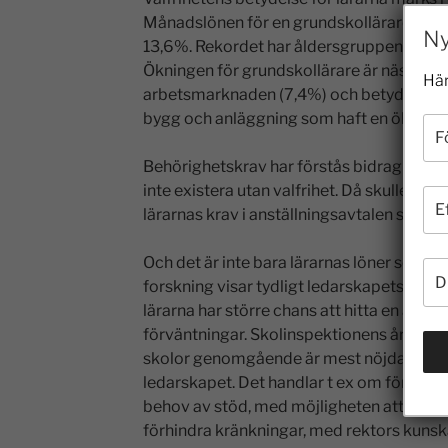
Månadslönen för en grundskollärare ökade
Ny
13,6%. Rekordet har åldersgruppen 35 till
Ökningen för grundskollärare är nästan du
Här
arbetsmarknaden (7,4%) och betydligt stör
bygg och anläggning som haft en ökning 
Behörighetskrav har förstås bidragit till 
inte existera utan valfrihet. Då skulle in
lärarnas krav i anställningsavtalen så som
Och det är inte bara lärarnas löner som gy
forskning visar tydligt ledarskapets bety
lärarna har större chans att hitta en arb
förväntningar. Skolinspektionens årliga sk
skolor genomgående är mest nöjda med s
ledarskapet. Det handlar t ex om förutsät
behov av stöd, med möjligheten att få stö
förhindra kränkningar, med rektors kunsk