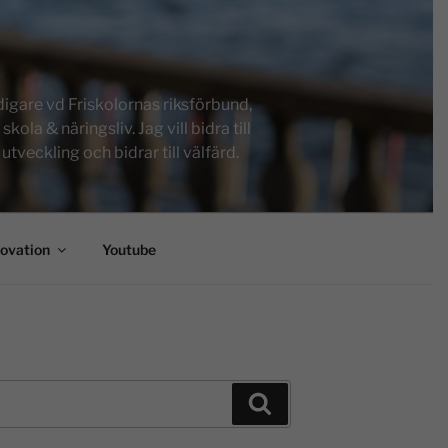
igare vd Friskolornas riksförbund,
a & näringsliv. Jag vill bidra till
tveckling och bidrar till välfärd.
novation
Youtube