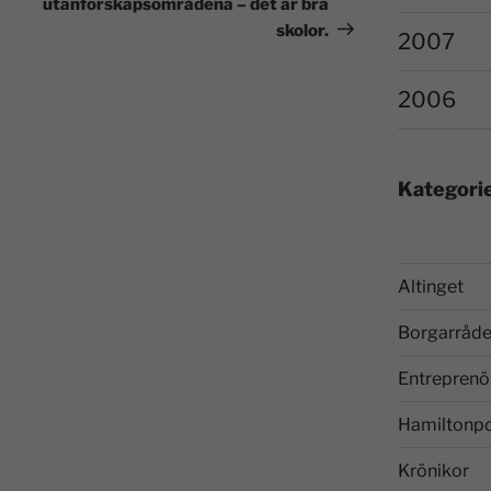
utanförskapsområdena – det är bra
skolor.
2007
2006
Kategori
Altinget
Borgarråde
Entreprenö
Hamiltonp
Krönikor