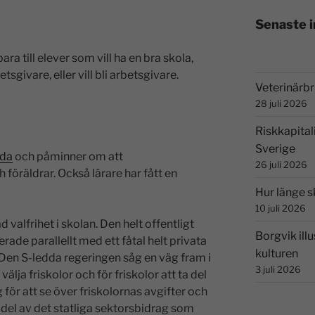
Senaste 
ara till elever som vill ha en bra skola,
etsgivare, eller vill bli arbetsgivare.
Veterinärbri
28 juli 2026
Riskkapital
Sverige
ida
och påminner om att
26 juli 2026
 föräldrar. Också lärare har fått en
Hur länge s
10 juli 2026
valfrihet i skolan. Den helt offentligt
Borgvik illu
rade parallellt med ett fåtal helt privata
kulturen
 Den S-ledda regeringen såg en väg fram i
3 juli 2026
välja friskolor och för friskolor att ta del
 för att se över friskolornas avgifter och
 del av det statliga sektorsbidrag som