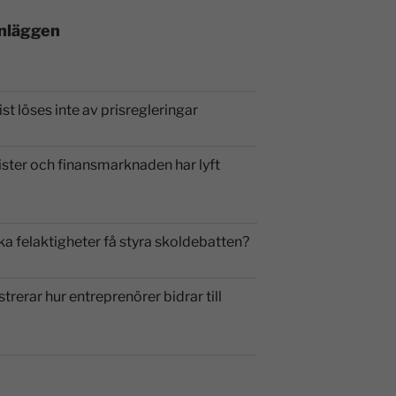
inläggen
st löses inte av prisregleringar
ister och finansmarknaden har lyft
ka felaktigheter få styra skoldebatten?
strerar hur entreprenörer bidrar till