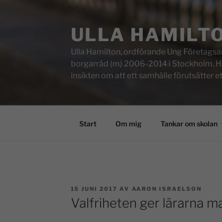
ULLA HAMILT
Ulla Hamilton, ordförande Ung Företagsam
borgarråd (m) 2006-2014 i Stockholm. Här f
insikten om att ett samhälle förutsätter e
Start
Om mig
Tankar om skolan
15 JUNI 2017
AV
AARON ISRAELSON
Valfriheten ger lärarna m