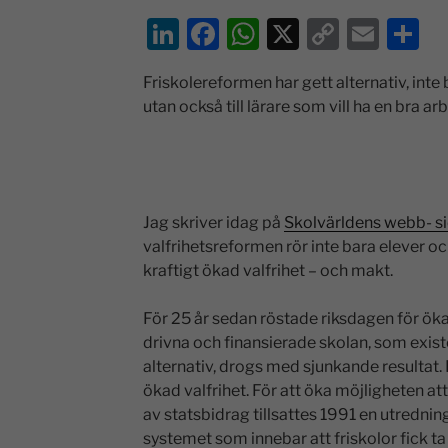
Li
F
W
X
C
E
D
n
a
h
o
m
el
Friskolereformen har gett alternativ, inte b
k
c
at
p
ai
a
utan också till lärare som vill ha en bra arb
e
e
s
y
l
dI
b
A
Li
n
o
p
n
o
p
k
Jag skriver idag på
Skolvärldens webb- s
v
alfrihetsreformen rör inte bara elever och
k
kraftigt ökad valfrihet – och makt.
För 25 år sedan röstade riksdagen för ökad 
drivna och finansierade skolan, som existe
alternativ, drogs med sjunkande resultat.
ökad valfrihet. För att öka möjligheten att 
av statsbidrag tillsattes 1991 en utredning
systemet som innebar att friskolor fick ta