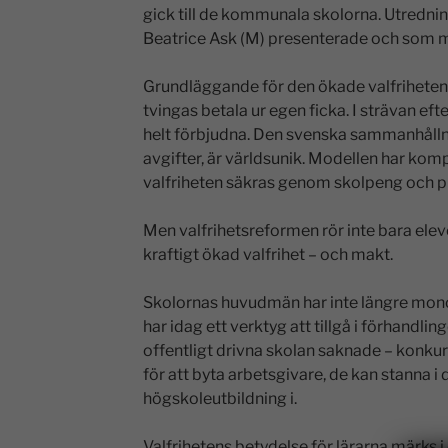
gick till de kommunala skolorna. Utredni
Beatrice Ask (M) presenterade och som m
Grundläggande för den ökade valfriheten är
tvingas betala ur egen ficka. I strävan efte
helt förbjudna. Den svenska sammanhållna
avgifter, är världsunik. Modellen har komp
valfriheten säkras genom skolpeng och p
Men valfrihetsreformen rör inte bara eleve
kraftigt ökad valfrihet – och makt.
Skolornas huvudmän har inte längre mono
har idag ett verktyg att tillgå i förhandl
offentligt drivna skolan saknade – konkur
för att byta arbetsgivare, de kan stanna i
högskoleutbildning i.
Valfrihetens betydelse för lärarna märks i