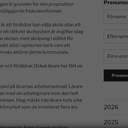
Prenumer
ngen är grunden för den proposition
öjliggjorde friskolereformen.
 att föräldrar kan välja skola utan att
r ett rättvist skolsystem är avgifter idag
 skolan, med skolpeng i stället för
akt stöd i opinionen tack vare att
rivata aktörer jämte kommunala.
r och föräldrar. Också lärare har fått en
pol på lärarnas arbetsmarknad. Lärare
ingen med sin arbetsgivare som den helt
rensen. Idag måste inte lärare byta yrke
2026
 drömyrket som de investerat flera års
2025
 de senaste årens löneutveckling.