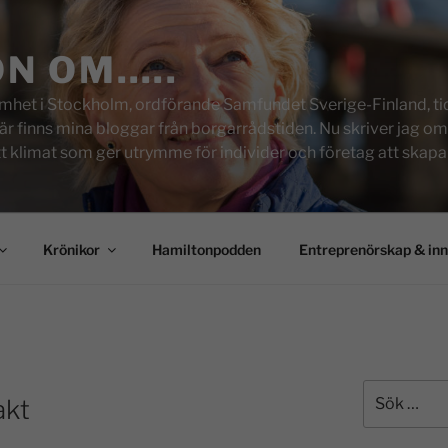
ON OM…..
het i Stockholm, ordförande Samfundet Sverige-Finland, tid
inns mina bloggar från borgarrådstiden. Nu skriver jag om skol
tt klimat som ger utrymme för individer och företag att skapa u
Krönikor
Hamiltonpodden
Entreprenörskap & in
akt