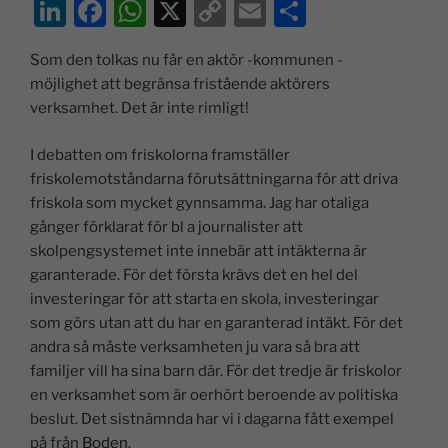
Li
F
W
X
C
E
D
n
a
h
o
m
el
Som den tolkas nu får en aktör -kommunen -
k
c
at
p
ai
a
möjlighet att begränsa fristående aktörers
e
e
s
y
l
verksamhet. Det är inte rimligt!
dI
b
A
Li
I debatten om friskolorna framställer
n
o
p
n
friskolemotståndarna förutsättningarna för att driva
o
p
k
friskola som mycket gynnsamma. Jag har otaliga
k
gånger förklarat för bl a journalister att
skolpengsystemet inte innebär att intäkterna är
garanterade. För det första krävs det en hel del
investeringar för att starta en skola, investeringar
som görs utan att du har en garanterad intäkt. För det
andra så måste verksamheten ju vara så bra att
familjer vill ha sina barn där. För det tredje är friskolor
en verksamhet som är oerhört beroende av politiska
beslut. Det sistnämnda har vi i dagarna fått exempel
på från
Boden
.