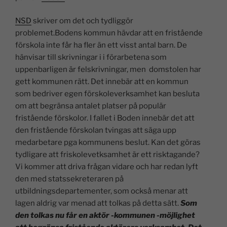
NSD
skriver om det och tydliggör
problemet.Bodens kommun hävdar att en fristående
förskola inte får ha fler än ett visst antal barn. De
hänvisar till skrivningar i i förarbetena som
uppenbarligen är felskrivningar, men domstolen har
gett kommunen rätt. Det innebär att en kommun
som bedriver egen förskoleverksamhet kan besluta
om att begränsa antalet platser på populär
fristående förskolor. I fallet i Boden innebär det att
den fristående förskolan tvingas att säga upp
medarbetare pga kommunens beslut. Kan det göras
tydligare att friskolevetksamhet är ett risktagande?
Vi kommer att driva frågan vidare och har redan lyft
den med statssekreteraren på
utbildningsdepartementer, som också menar att
lagen aldrig var menad att tolkas på detta sätt.
Som
den tolkas nu får en aktör -kommunen -möjlighet