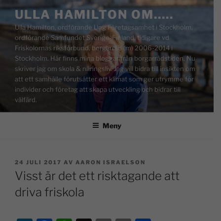
ULLA HAMILTON OM…..
Ulla Hamilton, ordförande Ung Företagsamhet i Stockholm,
ordförande Samfundet Sverige-Finland, tidigare vd
Friskolornas riksförbund, borgarråd (m) 2006-2014 i
Stockholm. Här finns mina bloggar från borgarrådstiden. Nu
skriver jag om skola & näringsliv. Jag vill bidra till insikten om
att ett samhälle förutsätter ett klimat som ger utrymme för
individer och företag att skapa utveckling och bidrar till
välfärd.
Meny
24 JULI 2017
AV
AARON ISRAELSON
Visst är det ett risktagande att
driva friskola