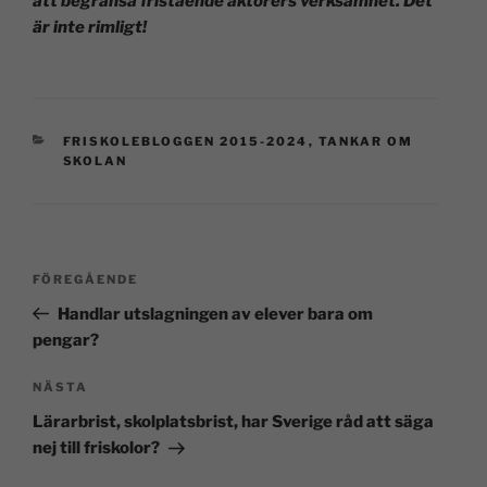
att begränsa fristående aktörers verksamhet. Det
är inte rimligt!
FRISKOLEBLOGGEN 2015-2024
,
TANKAR OM
SKOLAN
FÖREGÅENDE
Handlar utslagningen av elever bara om
pengar?
NÄSTA
Lärarbrist, skolplatsbrist, har Sverige råd att säga
nej till friskolor?