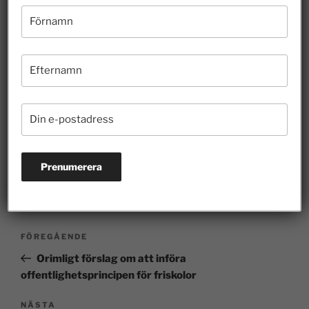
de små, förenligheten med AB-regelverken som
andra regelverk som påverkar friskolorna saknas i
regeringens förslag.
FRISKOLEBLOGGEN 2015-2024
,
TANKAR OM
SKOLAN
FÖREGÅENDE
Orimligt förslag om att införa
offentlighetsprincipen för friskolor
NÄSTA