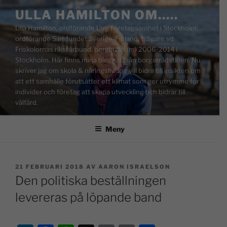
ULLA HAMILTON OM…..
Ulla Hamilton, ordförande Ung Företagsamhet i Stockholm,
ordförande Samfundet Sverige-Finland, tidigare vd
Friskolornas riksförbund, borgarråd (m) 2006-2014 i
Stockholm. Här finns mina bloggar från borgarrådstiden. Nu
skriver jag om skola & näringsliv. Jag vill bidra till insikten om
att ett samhälle förutsätter ett klimat som ger utrymme för
individer och företag att skapa utveckling och bidrar till
välfärd.
Meny
21 FEBRUARI 2018
AV
AARON ISRAELSON
Den politiska beställningen
levereras på löpande band