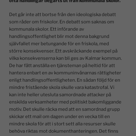
ofta handlingar begärts ut från kommunala skolor.
Det går inte att bortse från den ideologiska debatt
som råder om friskolor. En debatt som saknas om
kommunala skolor. Ett införande av
handlingsoffentlighet blir mot denna bakgrund
självfallet mer betungande för en friskola, med
större konsekvenser. Ett avskräckande exempel på
vilka konsekvenserna kan bli ges av Kalmar kommun.
De har fått anställa en tjänsteman på heltid för att
hantera enbart en av kommuninvånarnas rättigheter
enligt handlingsoffentligheten. En sådan följd för en
mindre fristående skola skulle vara katastrofal. Vi
kan inte heller utesluta samordnade attacker på
enskilda verksamheter med politiskt bakomliggande
motiv. Det skulle räcka med att en samordnad grupp
skickar ett mail om dagen under en vecka till en
mindre skola för att i stort sett alla resurser skulle
behöva riktas mot dokumenthanteringen. Det finns