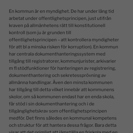
En kommun är en myndighet. De har under lång tid
arbetat under offentlighetsprincipen, just utifrån
kraven på allmänhetens rätt till konstitutionell
kontroll (som ju är grunden till
offentlighetsprincipen – att kontrollera myndigheter
för att bl a minska risken för korruption). En kommun
har centrala dokumenthanteringssystem med
tillgång till registratorer, kommunjurister, arkivarier
m fl stödfunktioner för hanteringen av registrering,
dokumenthantering och sekretessprövning av
allmänna handlingar. Även den minsta kommunen
har tillgång till detta vilket innebär att kommunens
skolor, om så kommunen endast har en enda skola,
får stöd i sin dokumenthantering och i de
tillgänglighetskrav som offentlighetsprincipen
medför. Det finns således en kommunal kompetens
och struktur för att hantera dessa frågor. Bara detta
visar att det orimligt att jämställa en friskola med en