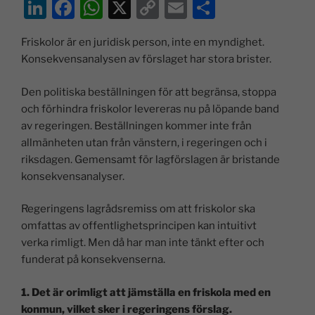
Li
F
W
X
C
E
D
n
a
h
o
m
el
Friskolor är en juridisk person, inte en myndighet.
k
c
at
p
ai
a
Konsekvensanalysen av förslaget har stora brister.
e
e
s
y
l
dI
b
A
Li
Den politiska beställningen för att begränsa, stoppa
och förhindra friskolor levereras nu på löpande band
n
o
p
n
av regeringen. Beställningen kommer inte från
o
p
k
allmänheten utan från vänstern, i regeringen och i
k
riksdagen. Gemensamt för lagförslagen är bristande
konsekvensanalyser.
Regeringens lagrådsremiss om att friskolor ska
omfattas av offentlighetsprincipen kan intuitivt
verka rimligt. Men då har man inte tänkt efter och
funderat på konsekvenserna.
1. Det är orimligt att jämställa en friskola med en
konmun, vilket sker i regeringens förslag.