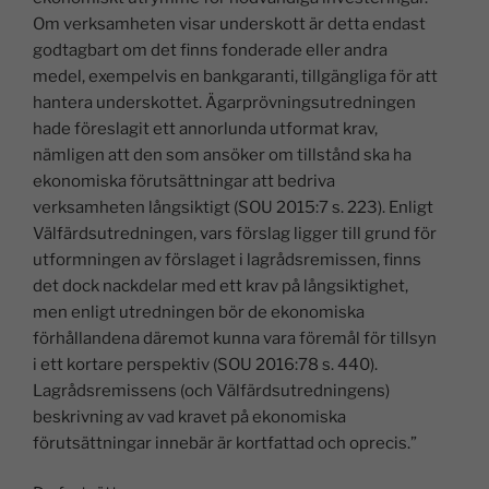
Om verksamheten visar underskott är detta endast
godtagbart om det finns fonderade eller andra
medel, exempelvis en bankgaranti, tillgängliga för att
hantera underskottet. Ägarprövningsutredningen
hade föreslagit ett annorlunda utformat krav,
nämligen att den som ansöker om tillstånd ska ha
ekonomiska förutsättningar att bedriva
verksamheten långsiktigt (SOU 2015:7 s. 223). Enligt
Välfärdsutredningen, vars förslag ligger till grund för
utformningen av förslaget i lagrådsremissen, finns
det dock nackdelar med ett krav på långsiktighet,
men enligt utredningen bör de ekonomiska
förhållandena däremot kunna vara föremål för tillsyn
i ett kortare perspektiv (SOU 2016:78 s. 440).
Lagrådsremissens (och Välfärdsutredningens)
beskrivning av vad kravet på ekonomiska
förutsättningar innebär är kortfattad och oprecis.”