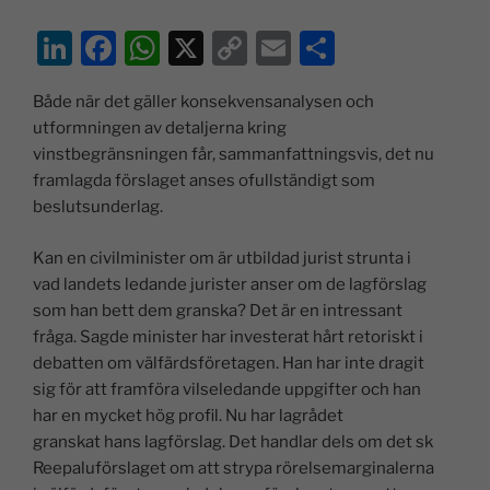
Li
F
W
X
C
E
D
n
a
h
o
m
el
Både när det gäller konsekvensanalysen och
k
c
at
p
ai
a
utformningen av detaljerna kring
e
e
s
y
l
vinstbegränsningen får, sammanfattningsvis, det nu
dI
b
A
Li
framlagda förslaget anses ofullständigt som
beslutsunderlag.
n
o
p
n
o
p
k
Kan en civilminister om är utbildad jurist strunta i
k
vad landets ledande jurister anser om de lagförslag
som han bett dem granska? Det är en intressant
fråga. Sagde minister har investerat hårt retoriskt i
debatten om välfärdsföretagen. Han har inte dragit
sig för att framföra vilseledande uppgifter och han
har en mycket hög profil. Nu har lagrådet
granskat hans lagförslag. Det handlar dels om det sk
Reepaluförslaget om att strypa rörelsemarginalerna