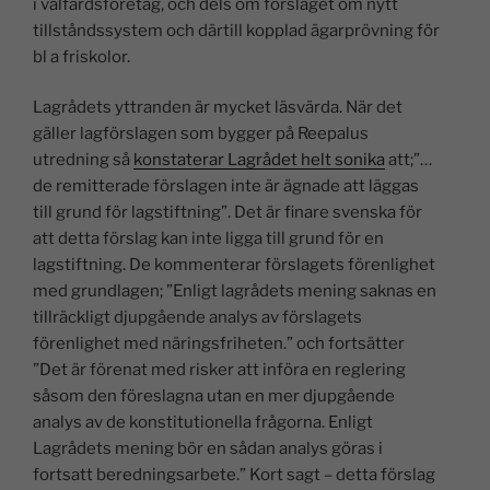
i välfärdsföretag, och dels om förslaget om nytt
tillståndssystem och därtill kopplad ägarprövning för
bl a friskolor.
Lagrådets yttranden är mycket läsvärda. När det
gäller lagförslagen som bygger på Reepalus
utredning så
konstaterar Lagrådet helt sonika
att;”…
de remitterade förslagen inte är ägnade att läggas
till grund för lagstiftning”. Det är finare svenska för
att detta förslag kan inte ligga till grund för en
lagstiftning. De kommenterar förslagets förenlighet
med grundlagen; ”Enligt lagrådets mening saknas en
tillräckligt djupgående analys av förslagets
förenlighet med näringsfriheten.” och fortsätter
”Det är förenat med risker att införa en reglering
såsom den föreslagna utan en mer djupgående
analys av de konstitutionella frågorna. Enligt
Lagrådets mening bör en sådan analys göras i
fortsatt beredningsarbete.” Kort sagt – detta förslag