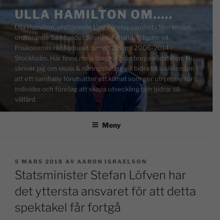
ULLA HAMILTON OM…..
Ulla Hamilton, ordförande Ung Företagsamhet i Stockholm,
ordförande Samfundet Sverige-Finland, tidigare vd
Friskolornas riksförbund, borgarråd (m) 2006-2014 i
Stockholm. Här finns mina bloggar från borgarrådstiden. Nu
skriver jag om skola & näringsliv. Jag vill bidra till insikten om
att ett samhälle förutsätter ett klimat som ger utrymme för
individer och företag att skapa utveckling och bidrar till
välfärd.
Meny
5 MARS 2018
AV
AARON ISRAELSON
Statsminister Stefan Löfven har
det yttersta ansvaret för att detta
spektakel får fortgå