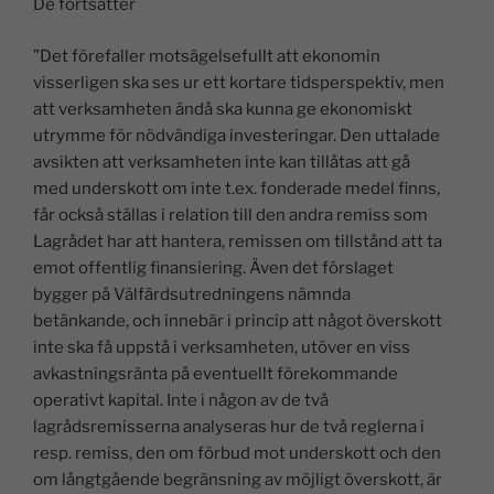
De fortsätter
”Det förefaller motsägelsefullt att ekonomin
visserligen ska ses ur ett kortare tidsperspektiv, men
att verksamheten ändå ska kunna ge ekonomiskt
utrymme för nödvändiga investeringar. Den uttalade
avsikten att verksamheten inte kan tillåtas att gå
med underskott om inte t.ex. fonderade medel finns,
får också ställas i relation till den andra remiss som
Lagrådet har att hantera, remissen om tillstånd att ta
emot offentlig finansiering. Även det förslaget
bygger på Välfärdsutredningens nämnda
betänkande, och innebär i princip att något överskott
inte ska få uppstå i verksamheten, utöver en viss
avkastningsränta på eventuellt förekommande
operativt kapital. Inte i någon av de två
lagrådsremisserna analyseras hur de två reglerna i
resp. remiss, den om förbud mot underskott och den
om långtgående begränsning av möjligt överskott, är