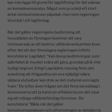
kan inte ligga till grund för lagstiftning för det saknas
en konsekvensanalys. Något som ju också ett stort
antal remissinstanser påpekat, men som regeringen
struntat i sitt lagförslag.
När det gäller regeringens bedömning att
huvuddelen av företagen kommer att vara
intresserade av att bedrivs välfärdsverksamhet även
efter det att den föreslagna regleringen införts
konstaterar Lagrådet; ”Vad dessa bedömningar, som
självfallet är mycket svåra att göra, grundas på är inte
tydligt angivet. Enligt Lagrådets mening finns det
anledning att ifrågasätta om ens hjälpligt säkra
sådana slutsatser kan dras av det material som lagts
fram.” De lyfter även frågan om det finns beredskap i
kommunerna att ta hand om effekterna om det visar
sig att många välfärdsföretag förvinner. De
konstaterar ”Både när det gäller
konsekvensanalysen och utformningen av detaljerna