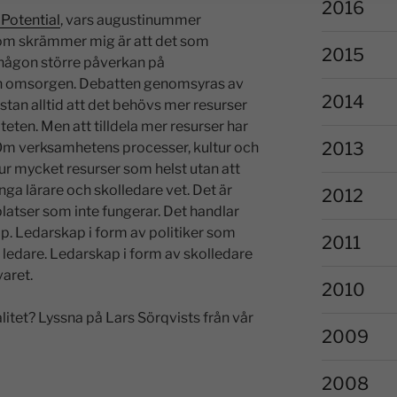
2016
 Potential
, vars augustinummer
 som skrämmer mig är att det som
2015
 någon större påverkan på
och omsorgen. Debatten genomsyras av
2014
stan alltid att det behövs mer resurser
teten. Men att tilldela mer resurser har
2013
t. Om verksamhetens processer, kultur och
ur mycket resurser som helst utan att
ga lärare och skolledare vet. Det är
2012
platser som inte fungerar. Det handlar
p. Ledarskap i form av politiker som
2011
 ledare. Ledarskap i form av skolledare
aret.
2010
itet? Lyssna på Lars Sörqvists från vår
2009
2008