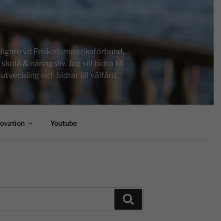
igare vd Friskolornas riksförbund,
a & näringsliv. Jag vill bidra till
tveckling och bidrar till välfärd.
novation
Youtube