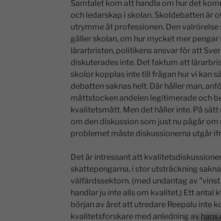
Samtalet kom att handla om hur det kommer
och ledarskap i skolan. Skoldebatten är otr
utrymme åt professionen. Den valrörelse 
gäller skolan, om hur mycket mer pengar 
lärarbristen, politikens ansvar för att Sve
diskuterades inte. Det faktum att lärarbr
skolor kopplas inte till frågan hur vi kan
debatten saknas helt. Där håller man, anfö
måttstocken andelen legitimerade och b
kvalitetsmått. Men det håller inte. På sät
om den diskussion som just nu pågår om 
problemet måste diskussionerna utgår ifrå
Det är intressant att kvalitetsdiskussionen
skattepengarna, i stor utsträckning saknas 
välfärdssektorn. (med undantag av ”vinst
handlar ju inte alls om kvalitet.) Ett antal
början av året att utredare Reepalu inte 
kvalitetsforskare med anledning av hans 