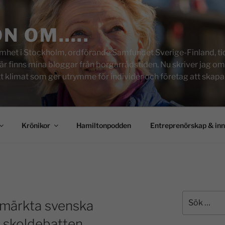
ON OM…..
het i Stockholm, ordförande Samfundet Sverige-Finland, tid
inns mina bloggar från borgarrådstiden. Nu skriver jag om skol
tt klimat som ger utrymme för individer och företag att skapa u
Krönikor
Hamiltonpodden
Entreprenörskap & in
utmärkta svenska
 skoldebatten