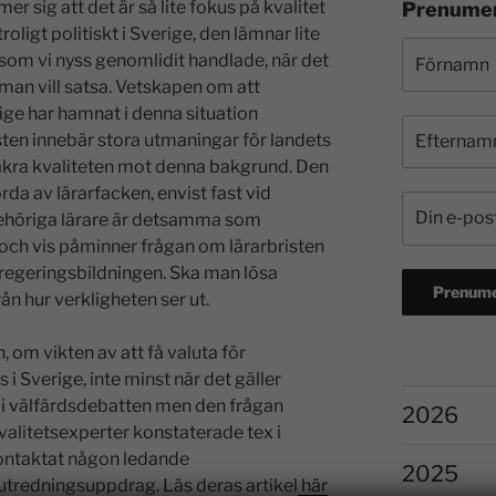
 sig att det är så lite fokus på kvalitet
Prenumer
oligt politiskt i Sverige, den lämnar lite
som vi nyss genomlidit handlade, när det
man vill satsa. Vetskapen om att
rige har hamnat i denna situation
isten innebär stora utmaningar för landets
 säkra kvaliteten mot denna bakgrund. Den
rda av lärarfacken, envist fast vid
ehöriga lärare är detsamma som
t och vis påminner frågan om lärarbristen
regeringsbildningen. Ska man lösa
n hur verkligheten ser ut.
, om vikten av att få valuta för
i Sverige, inte minst när det gäller
 i välfärdsdebatten men den frågan
2026
 kvalitetsexperter konstaterade tex i
kontaktat någon ledande
2025
utredningsuppdrag. Läs deras artikel
här