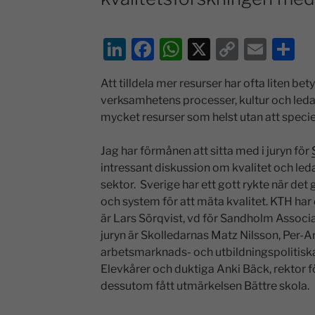
Li
F
W
X
C
E
D
n
a
h
o
m
el
Att tilldela mer resurser har ofta liten bet
k
c
at
p
ai
a
verksamhetens processer, kultur och leda
e
e
s
y
l
mycket resurser som helst utan att specie
dI
b
A
Li
Jag har förmånen att sitta med i juryn för
n
o
p
n
intressant diskussion om kvalitet och leda
o
p
k
sektor. Sverige har ett gott rykte när det 
k
och system för att mäta kvalitet. KTH har
är Lars Sörqvist, vd för Sandholm Associ
juryn är Skolledarnas Matz Nilsson, Per-A
arbetsmarknads- och utbildningspolitiska
Elevkårer och duktiga Anki Bäck, rektor 
dessutom fått utmärkelsen Bättre skola.