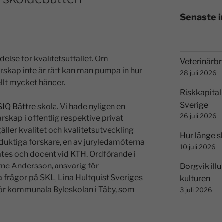
Senaste 
ydelse för kvalitetsutfallet. Om
Veterinärbri
rskap inte är rätt kan man pumpa in hur
28 juli 2026
llt mycket händer.
Riskkapital
Sverige
SIQ Bättre
skola. Vi hade nyligen en
26 juli 2026
rskap i offentlig respektive privat
gäller kvalitet och kvalitetsutveckling
Hur länge s
 duktiga forskare, en av juryledamöterna
10 juli 2026
ates och docent vid KTH. Ordförande i
rne Andersson, ansvarig för
Borgvik illu
 frågor på SKL, Lina Hultquist Sveriges
kulturen
för kommunala Byleskolan i Täby, som
3 juli 2026