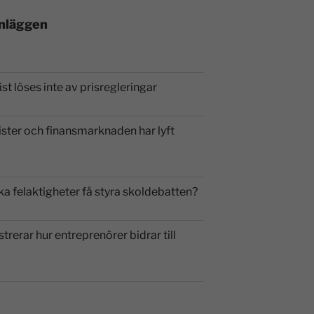
inläggen
st löses inte av prisregleringar
ister och finansmarknaden har lyft
ka felaktigheter få styra skoldebatten?
strerar hur entreprenörer bidrar till