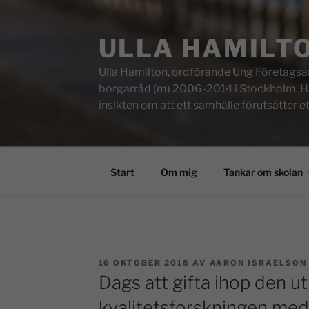
ULLA HAMILT
Ulla Hamilton, ordförande Ung Företagsam
borgarråd (m) 2006-2014 i Stockholm. Här f
insikten om att ett samhälle förutsätter e
Start
Om mig
Tankar om skolan
16 OKTOBER 2018
AV
AARON ISRAELSON
Dags att gifta ihop den 
kvalitetsforskningen med