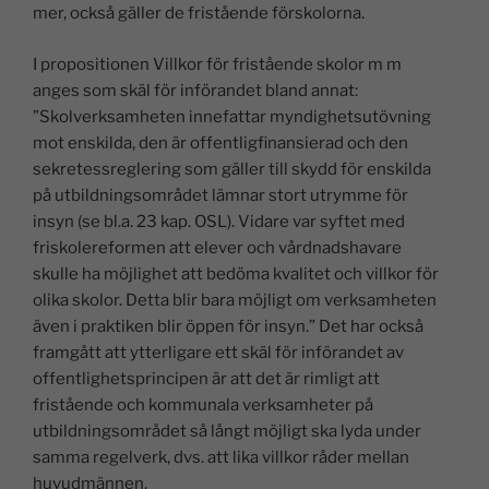
mer, också gäller de fristående förskolorna.
I propositionen Villkor för fristående skolor m m
anges som skäl för införandet bland annat:
”Skolverksamheten innefattar myndighetsutövning
mot enskilda, den är offentligfinansierad och den
sekretessreglering som gäller till skydd för enskilda
på utbildningsområdet lämnar stort utrymme för
insyn (se bl.a. 23 kap. OSL). Vidare var syftet med
friskolereformen att elever och vårdnadshavare
skulle ha möjlighet att bedöma kvalitet och villkor för
olika skolor. Detta blir bara möjligt om verksamheten
även i praktiken blir öppen för insyn.” Det har också
framgått att ytterligare ett skäl för införandet av
offentlighetsprincipen är att det är rimligt att
fristående och kommunala verksamheter på
utbildningsområdet så långt möjligt ska lyda under
samma regelverk, dvs. att lika villkor råder mellan
huvudmännen.