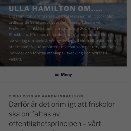
ULLA HAMILTON OM…..
Ulla Hamilton, ordförande Ung Företagsamhet i Stockholm,
ordförande Samfundet Sverige-Finland, tidigare vd
Friskolornas riksförbund, borgarråd (m) 2006-2014 i
Stockholm. Här finns mina bloggar från borgarrådstiden. Nu
skriver jag om skola & näringsliv. Jag vill bidra till insikten om
att ett samhälle förutsätter ett klimat som ger utrymme för
individer och företag att skapa utveckling och bidrar till
välfärd.
Meny
2 MAJ 2019
AV
AARON ISRAELSON
Därför är det orimligt att friskolor
ska omfattas av
offentlighetsprincipen – vårt