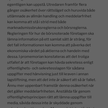
egentligen kan uppstå. Utredaren framför flera
gånger
osäkerhet över rättsläget
och huruvida både
utlämnade av allmän handling och meddelarfrihet
kan komma att stå i strid med både
marknadsmissbruksreglerna och börsreglerna.
Regleringen för hur de börsnoterade företagen ska
lämna information på ett samlat sätt är sträng, för
det fall informationen kan komma att påverka det
ekonomiska värdet på aktierna och handeln med
dessa. I promemorian konstateras att det
troliga
utfallet
är att företagen kan hävda sekretess enligt
offentlighets- och sekretesslagen för sådana
uppgifter med hänvisning just till kraven i annan
lagstiftning, men att
det inte är säkert
att så är fallet.
Ännu mer uppenbart framstår denna osäkerhet när
det gäller meddelarfriheten. Anställda får genom
offentlighetsprincipen rätt att lämna uppgifter till
media, såvida dessa inte är skyddade genom