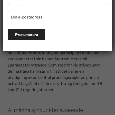
inte tillräcklig. Lagrådet har dock inte tidigare haft
möjlighet att ta del av denna analys. Lagrådet har
inte heller vid det tidigare tillfället yttrat sig över de
övriga delarna av lagförslagen och verkar därmed ha
utgått ifrån att få möjlighet att få göra det igen när
regeringen tagit ställning till utredarens nya analys
vad gäller de börsnoterade företagen. Förbundet
anser därför att det är av allra största vikt att frågan
om införande av offentlighetsprincipen i fristående
verksamheter i sin helhet återremitteras till
Lagrådet för yttrande. Som stöd för vår ståndpunkt i
denna fråga hänvisar vi till att det gäller en
utvidgning av en central grundlagsreglerad princip
och att Lagrådet därför ska yttra sig i enlighet med 8
kap. 21 § regeringsformen.
Allmänna synpunkter avseende