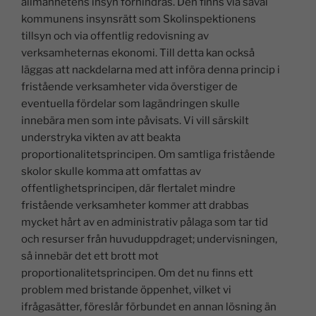
allmänhetens insyn förhindras. Den finns via såväl
kommunens insynsrätt som Skolinspektionens
tillsyn och via offentlig redovisning av
verksamheternas ekonomi. Till detta kan också
läggas att nackdelarna med att införa denna princip i
fristående verksamheter vida överstiger de
eventuella fördelar som lagändringen skulle
innebära men som inte påvisats. Vi vill särskilt
understryka vikten av att beakta
proportionalitetsprincipen. Om samtliga fristående
skolor skulle komma att omfattas av
offentlighetsprincipen, där flertalet mindre
fristående verksamheter kommer att drabbas
mycket hårt av en administrativ pålaga som tar tid
och resurser från huvuduppdraget; undervisningen,
så innebär det ett brott mot
proportionalitetsprincipen. Om det nu finns ett
problem med bristande öppenhet, vilket vi
ifrågasätter, föreslår förbundet en annan lösning än