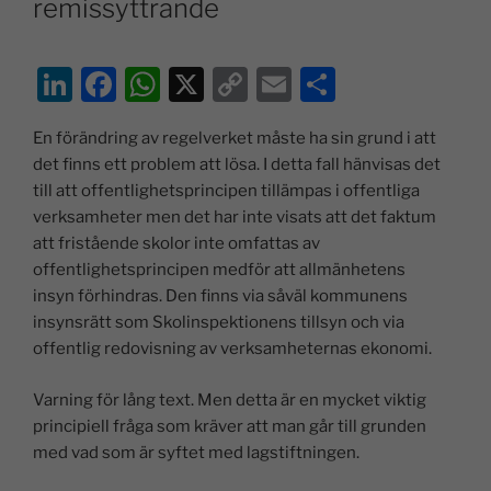
remissyttrande
Li
F
W
X
C
E
D
n
a
h
o
m
el
En förändring av regelverket måste ha sin grund i att
k
c
at
p
ai
a
det finns ett problem att lösa. I detta fall hänvisas det
e
e
s
y
l
till att offentlighetsprincipen tillämpas i offentliga
dI
b
A
Li
verksamheter men det har inte visats att det faktum
att fristående skolor inte omfattas av
n
o
p
n
offentlighetsprincipen medför att allmänhetens
o
p
k
insyn förhindras. Den finns via såväl kommunens
k
insynsrätt som Skolinspektionens tillsyn och via
offentlig redovisning av verksamheternas ekonomi.
Varning för lång text. Men detta är en mycket viktig
principiell fråga som kräver att man går till grunden
med vad som är syftet med lagstiftningen.