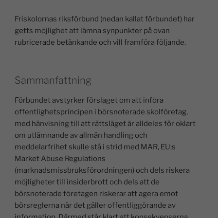
Friskolornas riksförbund (nedan kallat förbundet) har
getts möjlighet att lämna synpunkter på ovan
rubricerade betänkande och vill framföra följande.
Sammanfattning
Förbundet avstyrker förslaget om att införa
offentlighetsprincipen i börsnoterade skolföretag,
med hänvisning till att rättsläget är alldeles för oklart
om utlämnande av allmän handling och
meddelarfrihet skulle stå i strid med MAR, EU:s
Market Abuse Regulations
(marknadsmissbruksförordningen) och dels riskera
möjligheter till insiderbrott och dels att de
börsnoterade företagen riskerar att agera emot
börsreglerna när det gäller offentliggörande av
information. Därmed står klart att konsekvenserna