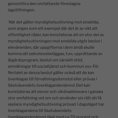
genomföra den omfattande föreslagna
lagstiftningen.
När det gäller myndighetsutövning mot enskilda,
som anges som ett exempel där det är av vikt att
offentlighet råder, kan konstateras att en stor del av
myndighetsutövningen mot enskilda utgör beslut i
elevärenden, där uppgifterna i dem ändå skulle
komma att sekretessbeläggas, t.ex. upprättande av
åtgärdsprogram, beslut om särskilt stöd,
anmälningar till socialtjänst och kommun osv. För
flertalet av dessa beslut gäller också att de kan
överklagas till förvaltningsdomstol eller prövas i
Skolväsendets överklagandenämnd. Det kan
konstateras att elever och vårdnadshavare i ganska
stor omfattning vet om och använder sin rätt att få
skolans myndighetsutövning prövad. I dagsläget har
överklagandena till Skolväsendets
överklagandenämnd ökat med ca 70 procent och