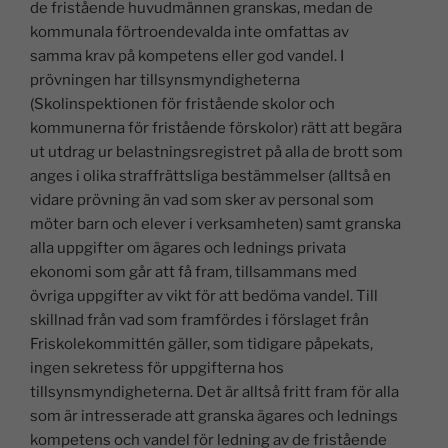
de fristående huvudmännen granskas, medan de
kommunala förtroendevalda inte omfattas av
samma krav på kompetens eller god vandel. I
prövningen har tillsynsmyndigheterna
(Skolinspektionen för fristående skolor och
kommunerna för fristående förskolor) rätt att begära
ut utdrag ur belastningsregistret på alla de brott som
anges i olika straffrättsliga bestämmelser (alltså en
vidare prövning än vad som sker av personal som
möter barn och elever i verksamheten) samt granska
alla uppgifter om ägares och lednings privata
ekonomi som går att få fram, tillsammans med
övriga uppgifter av vikt för att bedöma vandel. Till
skillnad från vad som framfördes i förslaget från
Friskolekommittén gäller, som tidigare påpekats,
ingen sekretess för uppgifterna hos
tillsynsmyndigheterna. Det är alltså fritt fram för alla
som är intresserade att granska ägares och lednings
kompetens och vandel för ledning av de fristående