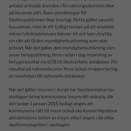
antalet prövade ärenden i förvaltningsdomstol ökar
på liknande sätt. Även anmälningar till
Skolinspektionen ökar överlag. Detta gäller oavsett
huvudman, men är ett tydligt tecken på att enskilda
elever/vårdnadshavare känner till och kan utnyttja
sin rätt att få den myndighetsutövning som sker
prövad. När det gäller den myndighetsutövning som
avser betygsättning, finns redan i dag insamling av
betygsresultat via SCB till Skolverkets databaser. För
resultat på nationella prov finns också inrapportering
av resultaten till nationella databaser.
När det gäller insynen i övrigt har bestämmelserna i
skollagen kring kommunens insynsrätt skärpts, där
det sedan 1 januari 2015 tydligt anges att
kommunens rätt till insyn också ska kunna tillgodose
allmänhetens behov av insyn, vilket anges i de olika
skolformskapitlen i skollagen.