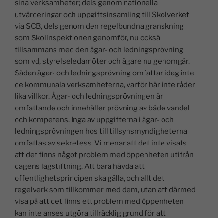
sina verksamheter; dels genom nationella
utvärderingar och uppgiftsinsamling till Skolverket
via SCB, dels genom den regelbundna granskning
som Skolinspektionen genomför, nu också
tillsammans med den ägar- och ledningsprövning
som vd, styrelseledamöter och ägare nu genomgår.
Sådan ägar- och ledningsprövning omfattar idag inte
de kommunala verksamheterna, varför här inte råder
lika villkor. Ägar- och ledningsprövningen är
omfattande och innehåller prövning av både vandel
och kompetens. Inga av uppgifterna i ägar- och
ledningsprövningen hos till tillsynsmyndigheterna
omfattas av sekretess. Vi menar att det inte visats
att det finns något problem med öppenheten utifrån
dagens lagstiftning. Att bara hävda att
offentlighetsprincipen ska gälla, och allt det
regelverk som tillkommer med dem, utan att därmed
visa på att det finns ett problem med öppenheten
kan inte anses utgöra tillräcklig grund för att