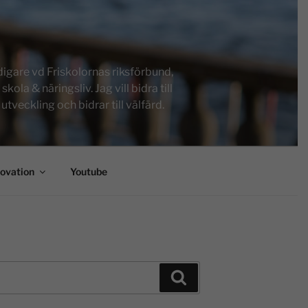
igare vd Friskolornas riksförbund,
a & näringsliv. Jag vill bidra till
tveckling och bidrar till välfärd.
novation
Youtube