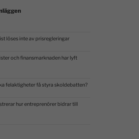
inläggen
st löses inte av prisregleringar
ister och finansmarknaden har lyft
ka felaktigheter få styra skoldebatten?
strerar hur entreprenörer bidrar till