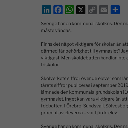
Li
F
W
X
C
E
D
n
a
h
o
m
el
Sverige har en kommunal skolkris. Den må
k
c
at
p
ai
a
måste vändas.
e
e
s
y
l
dI
b
A
Li
Finns det något viktigare för skolan än at
därmed får behörighet till gymnasiet? Jag t
n
o
p
n
viktigast. Men skoldebatten handlar inte
o
p
k
friskolor.
k
Skolverkets siffror över de elever som l
(årets siffror publiceras i september 2019) 
lämnade den kommunala grundskolan i 10
gymnasiet. Inget kan vara viktigare än at
i debatten. I Örebro, Sundsvall, Sölvesb
procent av eleverna – var fjärde elev.
Sverige har en kommunal skolkris. Den må