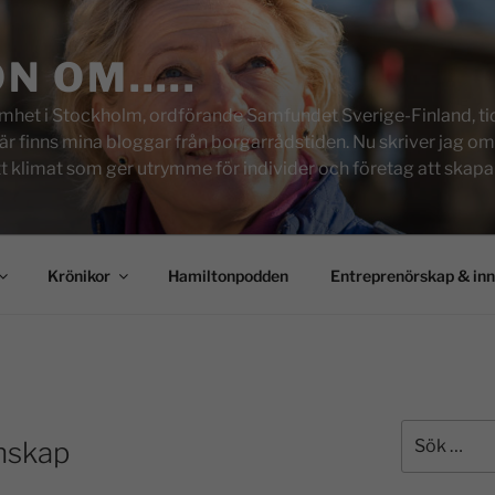
ON OM…..
het i Stockholm, ordförande Samfundet Sverige-Finland, tid
inns mina bloggar från borgarrådstiden. Nu skriver jag om skol
tt klimat som ger utrymme för individer och företag att skapa u
Krönikor
Hamiltonpodden
Entreprenörskap & in
unskap