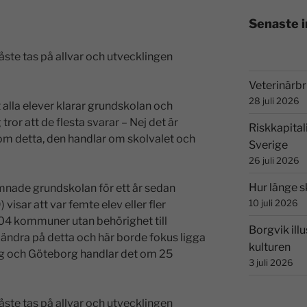
Senaste 
ste tas på allvar och utvecklingen
Veterinärbri
28 juli 2026
t alla elever klarar grundskolan och
ror att de flesta svarar – Nej det är
Riskkapital
 om detta, den handlar om skolvalet och
Sverige
26 juli 2026
Hur länge s
ämnade grundskolan för ett år sedan
10 juli 2026
visar att var femte elev eller fler
4 kommuner utan behörighet till
Borgvik illu
t ändra på detta och här borde fokus ligga
kulturen
org och Göteborg handlar det om 25
3 juli 2026
ste tas på allvar och utvecklingen