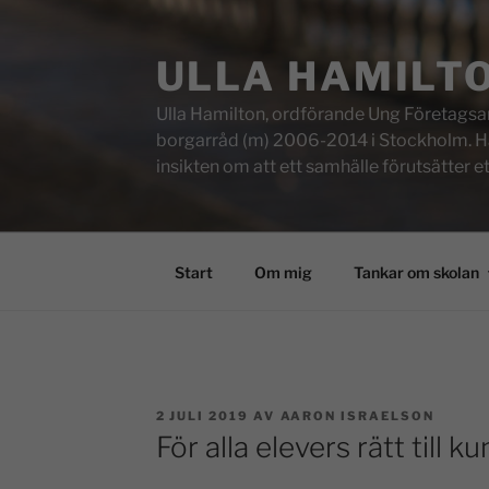
ULLA HAMILT
Ulla Hamilton, ordförande Ung Företagsam
borgarråd (m) 2006-2014 i Stockholm. Här f
insikten om att ett samhälle förutsätter e
Start
Om mig
Tankar om skolan
2 JULI 2019
AV
AARON ISRAELSON
För alla elevers rätt till k