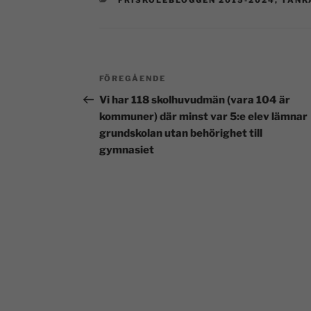
FRISKOLEBLOGGEN 2015-2024
,
TANK
FÖREGÅENDE
Vi har 118 skolhuvudmän (vara 104 är
kommuner) där minst var 5:e elev lämnar
grundskolan utan behörighet till
gymnasiet