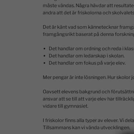
måste vändas. Några hävdar att resultat
andra att det är friskolorna och skolvalets 
Det är känt vad som kännetecknar framgå
framgångsrikt baserat på denna forsknin
Det handlar om ordning och reda i kla
Det handlar om ledarskap i skolan.
Det handlar om fokus på varje elev.
Mer pengar är inte lösningen. Hur skolor jo
Oavsett elevens bakgrund och förutsätt
ansvar att se till att varje elev har tillrä
vidare till gymnasiet.
I friskolor finns alla typer av elever. Vi d
Tillsammans kan vi vända utvecklingen.