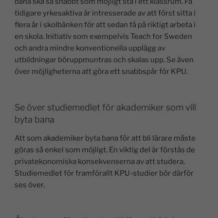
bana ska så snabbt som möjligt stå i ett klassrum. Få
tidigare yrkesaktiva är intresserade av att först sitta i
flera år i skolbänken för att sedan få på riktigt arbeta i
en skola. Initiativ som exempelvis Teach for Sweden
och andra mindre konventionella upplägg av
utbildningar böruppmuntras och skalas upp. Se även
över möjligheterna att göra ett snabbspår för KPU.
Se över studiemedlet för akademiker som vill
byta bana
Att som akademiker byta bana för att bli lärare måste
göras så enkel som möjligt. En viktig del är förstås de
privatekonomiska konsekvenserna av att studera.
Studiemedlet för framförallt KPU-studier bör därför
ses över.