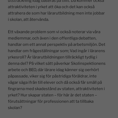
utsträckning idag baseras på tillit. Då kommer också
attraktiviteten i yrket att öka och det kan också
attrahera de som har lärarutbildning men inte jobbar
i skolan, att återvända.
Ett växande problem som vi också noterar via våra
medlemmar, och även i den offentliga debatten,
handlar om ett annat perspektiv på arbetsmiljön. Det
handlar om frågeställningar som; Vad ingår i lärarens
yrkesroll? Är lärarutbildningen tillräckligt tydlig i
denna del? På vilket sätt påverkar Skolinspektionens
arbete och BEO, där lärare idag känner sig oerhört
påpassade, viker sig för påstridiga föräldrar, inte
vågar säga ifrån till elever och då också får smäll på
fingrarna med skadestånd av staten, attraktiviteten i
yrket? Hur skapar staten – för här är det staten –
förutsättningar för professionen att ta tillbaka
skolan?