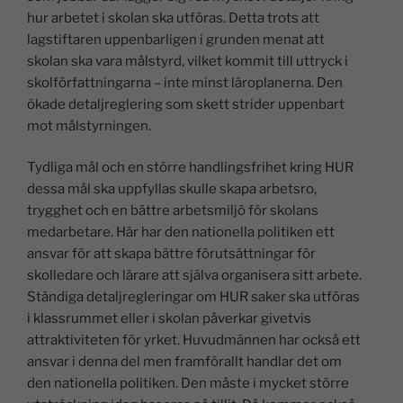
hur arbetet i skolan ska utföras. Detta trots att
lagstiftaren uppenbarligen i grunden menat att
skolan ska vara målstyrd, vilket kommit till uttryck i
skolförfattningarna – inte minst läroplanerna. Den
ökade detaljreglering som skett strider uppenbart
mot målstyrningen.
Tydliga mål och en större handlingsfrihet kring HUR
dessa mål ska uppfyllas skulle skapa arbetsro,
trygghet och en bättre arbetsmiljö för skolans
medarbetare. Här har den nationella politiken ett
ansvar för att skapa bättre förutsättningar för
skolledare och lärare att själva organisera sitt arbete.
Ständiga detaljregleringar om HUR saker ska utföras
i klassrummet eller i skolan påverkar givetvis
attraktiviteten för yrket. Huvudmännen har också ett
ansvar i denna del men framförallt handlar det om
den nationella politiken. Den måste i mycket större