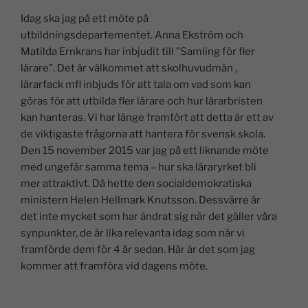
n
a
h
o
m
el
Idag ska jag på ett möte på
k
c
at
p
ai
a
utbildningsdepartementet. Anna Ekström och
e
e
s
y
l
Matilda Ernkrans har inbjudit till ”Samling för fler
dI
b
A
Li
lärare”. Det är välkommet att skolhuvudmän ,
lärarfack mfl inbjuds för att tala om vad som kan
n
o
p
n
göras för att utbilda fler lärare och hur lärarbristen
o
p
k
kan hanteras. Vi har länge framfört att detta är ett av
k
de viktigaste frågorna att hantera för svensk skola.
Den 15 november 2015 var jag på ett liknande möte
med ungefär samma tema – hur ska läraryrket bli
mer attraktivt. Då hette den socialdemokratiska
ministern Helen Hellmark Knutsson. Dessvärre är
det inte mycket som har ändrat sig när det gäller våra
synpunkter, de är lika relevanta idag som när vi
framförde dem för 4 år sedan. Här är det som jag
kommer att framföra vid dagens möte.