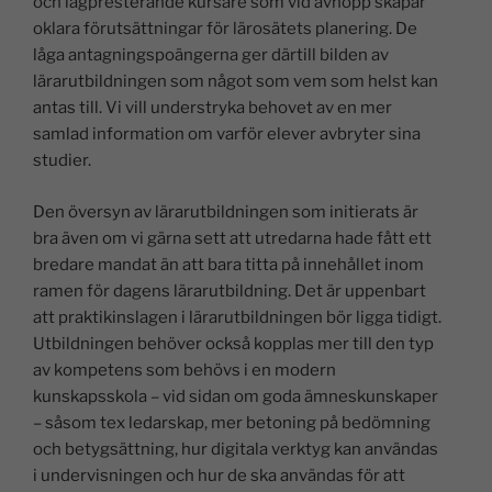
och lågpresterande kursare som vid avhopp skapar
oklara förutsättningar för lärosätets planering. De
låga antagningspoängerna ger därtill bilden av
lärarutbildningen som något som vem som helst kan
antas till. Vi vill understryka behovet av en mer
samlad information om varför elever avbryter sina
studier.
Den översyn av lärarutbildningen som initierats är
bra även om vi gärna sett att utredarna hade fått ett
bredare mandat än att bara titta på innehållet inom
ramen för dagens lärarutbildning. Det är uppenbart
att praktikinslagen i lärarutbildningen bör ligga tidigt.
Utbildningen behöver också kopplas mer till den typ
av kompetens som behövs i en modern
kunskapsskola – vid sidan om goda ämneskunskaper
– såsom tex ledarskap, mer betoning på bedömning
och betygsättning, hur digitala verktyg kan användas
i undervisningen och hur de ska användas för att