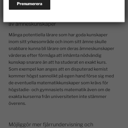
Mer flexibel validering och tillgodoräknande
av ämneskunskaper
Många potentiella lärare som har goda kunskaper
inom sitt yrkesområde och inom sitt ämne skulle
snabbare kunna bli lärare om deras ämneskunskaper
värderas efter förmåga att inhämta nödvändig
kunskap snarare än att ha studerat en exakt kurs.
Som exempel kan anges att en disputerad kemist
kommer högst sannolikt på egen hand förse sig med
de eventuella matematikkunskaper som krävs för
högstadie- och gymnasiets matematik även om de
exakta kurserna från universiteten inte stämmer
överens.
Möjliggör mer fjärrundervisning och