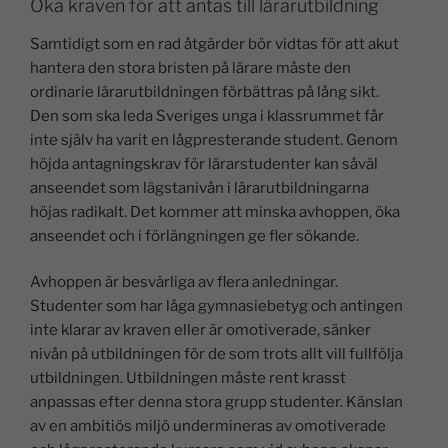
Öka kraven för att antas till lärarutbildning
Samtidigt som en rad åtgärder bör vidtas för att akut
hantera den stora bristen på lärare måste den
ordinarie lärarutbildningen förbättras på lång sikt.
Den som ska leda Sveriges unga i klassrummet får
inte själv ha varit en lågpresterande student. Genom
höjda antagningskrav för lärarstudenter kan såväl
anseendet som lägstanivån i lärarutbildningarna
höjas radikalt. Det kommer att minska avhoppen, öka
anseendet och i förlängningen ge fler sökande.
Avhoppen är besvärliga av flera anledningar.
Studenter som har låga gymnasiebetyg och antingen
inte klarar av kraven eller är omotiverade, sänker
nivån på utbildningen för de som trots allt vill fullfölja
utbildningen. Utbildningen måste rent krasst
anpassas efter denna stora grupp studenter. Känslan
av en ambitiös miljö undermineras av omotiverade