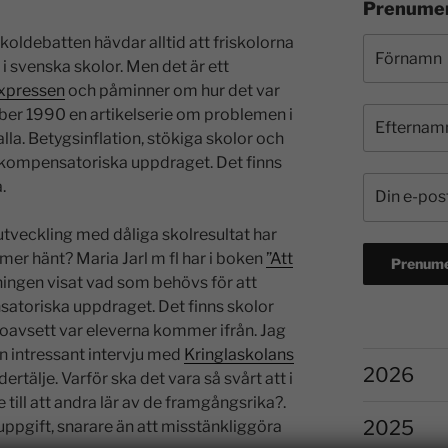
Prenumer
oldebatten hävdar alltid att friskolorna
 i svenska skolor. Men det är ett
Expressen
och påminner om hur det var
ber 1990 en artikelserie om problemen i
la. Betygsinflation, stökiga skolor och
 kompensatoriska uppdraget. Det finns
.
 utveckling med dåliga skolresultat har
te mer hänt? Maria Jarl m fl har i boken
”Att
ningen visat vad som behövs för att
satoriska uppdraget. Det finns skolor
oavsett var eleverna kommer ifrån. Jag
n intressant intervju med
Kringlaskolans
2026
tälje. Varför ska det vara så svårt att i
till att andra lär av de framgångsrika?.
2025
ppgift, snarare än att misstänkliggöra