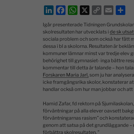
Li
F
W
X
C
E
D
n
a
h
o
m
el
Igår presenterade Tidningen Grundskolan
k
c
at
p
ai
a
skolresultaten har utvecklats i
de sk utsa
e
e
s
y
l
sociala problem och som också har fått my
dI
b
A
Li
dessa i bl a skolorna. Resultaten är bekl
kommuner lämnar minst var tredje elev g
n
o
p
n
behörighet till gymnasiet- inga bättre res
o
p
k
kommentar till detta är talande – hon tala
k
Forskaren Maria Jarl,
som ju har analysera
icke framgångsrika skolor, konstaterar at
handlar också om hur man jobbar och att
Hamid Zafar, fd rektorn på Sjumilaskolan,
förväntningar på alla elever oavsett bak
förväntningarnas rasism” och konstaterad
genom att satsa på det grundläggande –
förbättra skolresultaten. ”