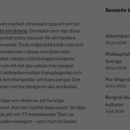
Senaste 
 en mycket intressant rapport om hur
tta områdena
. Områden som har stora
Veterinärbri
cket extra resurser för att hantera
28 juli 2026
ämmande. Trots miljardstöd från stat och
rundskolan i dessa områden utan
Riskkapital
ultat i skolan. Utbildningsministerns
Sverige
r om att det ska satsas mer pengar.
26 juli 2026
t skillnaden mellan framgångsrika och
Hur länge s
t det inte handlar om bara pengar. Det
10 juli 2026
 man vet hur pengarna ska användas.
Borgvik illu
 talar om vikten av att ha höga
kulturen
grund. Han har myntat begreppet ”de låga
3 juli 2026
e att i ett TT-meddelande ”Det var
 undervisningen – som man lyckades