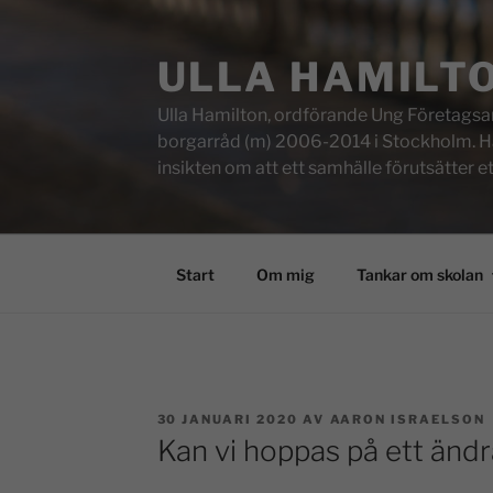
ULLA HAMILT
Ulla Hamilton, ordförande Ung Företagsam
borgarråd (m) 2006-2014 i Stockholm. Här f
insikten om att ett samhälle förutsätter e
Start
Om mig
Tankar om skolan
30 JANUARI 2020
AV
AARON ISRAELSON
Kan vi hoppas på ett ändr