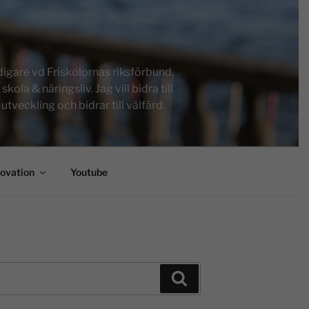
igare vd Friskolornas riksförbund,
a & näringsliv. Jag vill bidra till
tveckling och bidrar till välfärd.
novation
Youtube