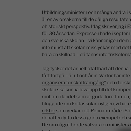
Utbildningsministern och många andra i sk
är en av orsakerna till de dåliga resultaten
ohistoriskt perspektiv. Idag
skriver jag i 
för 30 år sedan. Expressen hade i septem
den svenska skolan – vi känner igen dem al
inte minst att skolan misslyckas med det
bara en skillnad – då fanns inte friskolorna
Jag tycker det är helt ofattbart att denna
fått fortgå – år ut och år in. Varför har in
organisera för skolframgång”
och i forsk
skolan ska kunna leva upp till det kompen
runt om i landet som är goda föredömen, 
bloggade om Fridaskolan nyligen, vi har e
rektor
som verkar i ett Ronnaområde i Söder
debatten lyfta dessa goda exempel och se 
De om något borde väl vara en ministers u