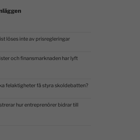
inläggen
st löses inte av prisregleringar
ister och finansmarknaden har lyft
ka felaktigheter få styra skoldebatten?
strerar hur entreprenörer bidrar till