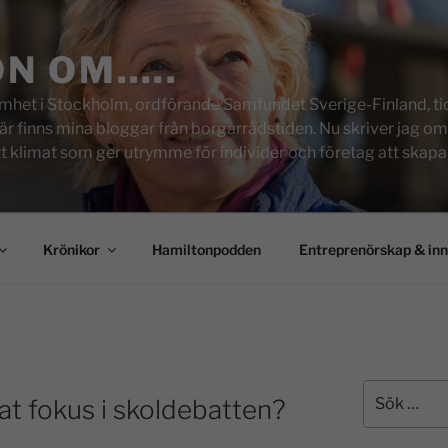
ON OM…..
het i Stockholm, ordförande Samfundet Sverige-Finland, tid
inns mina bloggar från borgarrådstiden. Nu skriver jag om skol
tt klimat som ger utrymme för individer och företag att skapa u
Krönikor
Hamiltonpodden
Entreprenörskap & in
at fokus i skoldebatten?