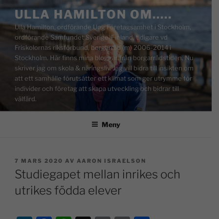
ULLA HAMILTON OM…..
Ulla Hamilton, ordförande Ung Företagsamhet i Stockholm,
ordförande Samfundet Sverige-Finland, tidigare vd
Friskolornas riksförbund, borgarråd (m) 2006-2014 i
Stockholm. Här finns mina bloggar från borgarrådstiden. Nu
skriver jag om skola & näringsliv. Jag vill bidra till insikten om
att ett samhälle förutsätter ett klimat som ger utrymme för
individer och företag att skapa utveckling och bidrar till
välfärd.
Meny
7 MARS 2020
AV
AARON ISRAELSON
Studiegapet mellan inrikes och
utrikes födda elever