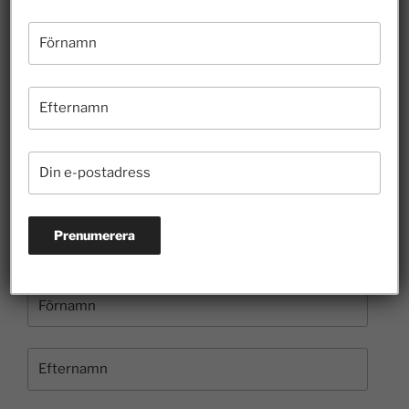
Riskkapitalister och finansmarknaden har lyft
Sverige
26 juli 2026
Hur länge ska felaktigheter få styra skoldebatten?
10 juli 2026
Borgvik illustrerar hur entreprenörer bidrar till
kulturen
3 juli 2026
Prenumerera på nyhetsbrevet