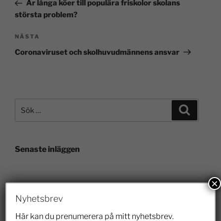
Är långa köer till populära friskolor skolans
största problem?
NÄSTA
Coronaviruset och skolhuvudmännens ansvar
Senaste inläggen
×
Veterinärbrist löses inte av prisregleringar
Nyhetsbrev
28 juli 2026
Här kan du prenumerera på mitt nyhetsbrev.