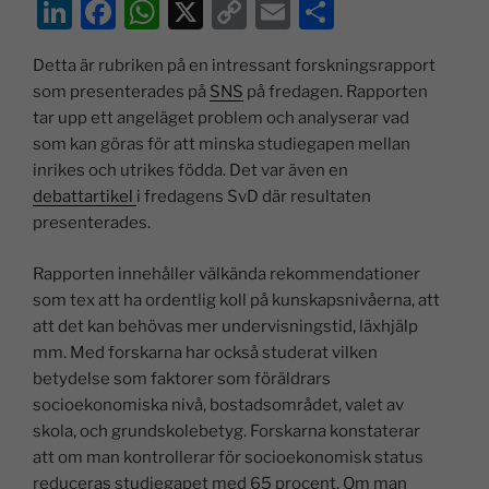
Li
F
W
X
C
E
D
n
a
h
o
m
el
Detta är rubriken på en intressant forskningsrapport
k
c
at
p
ai
a
som presenterades på
SNS
på fredagen. Rapporten
e
e
s
y
l
tar upp ett angeläget problem och analyserar vad
dI
b
A
Li
som kan göras för att minska studiegapen mellan
inrikes och utrikes födda. Det var även en
n
o
p
n
debattartikel
i fredagens SvD där resultaten
o
p
k
presenterades.
k
Rapporten innehåller välkända rekommendationer
som tex att ha ordentlig koll på kunskapsnivåerna, att
att det kan behövas mer undervisningstid, läxhjälp
mm. Med forskarna har också studerat vilken
betydelse som faktorer som föräldrars
socioekonomiska nivå, bostadsområdet, valet av
skola, och grundskolebetyg. Forskarna konstaterar
att om man kontrollerar för socioekonomisk status
reduceras studiegapet med 65 procent. Om man