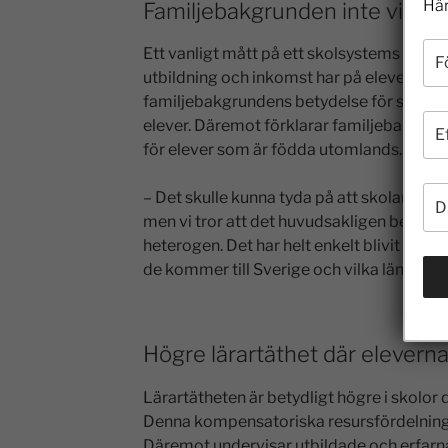
Här
Familjebakgrunden inte viktig
Ett vanligt mått på ett skolsystems likvär
utbildning och inkomst har på elevernas r
familjebakgrundens betydelse för skolres
elever. Däremot förklarar familjebakgrund
för elever som är födda utomlands.
– Det skulle kunna tyda på att skolan blivi
men vi tror att det huvudsakligen beror på
heterogen. Det har helt enkelt blivit störr
de kommer till Sverige och vilka länder d
Högre lärartäthet där elevern
Lärartätheten är betydligt högre i skolor 
Denna kompensatoriska resursfördelning ha
Däremot undervisar utbildade och erfarna