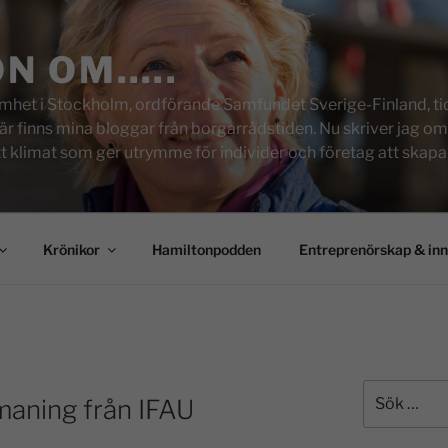
ON OM…..
het i Stockholm, ordförande Samfundet Sverige-Finland, tid
inns mina bloggar från borgarrådstiden. Nu skriver jag om skol
tt klimat som ger utrymme för individer och företag att skapa u
Krönikor
Hamiltonpodden
Entreprenörskap & in
maning från IFAU