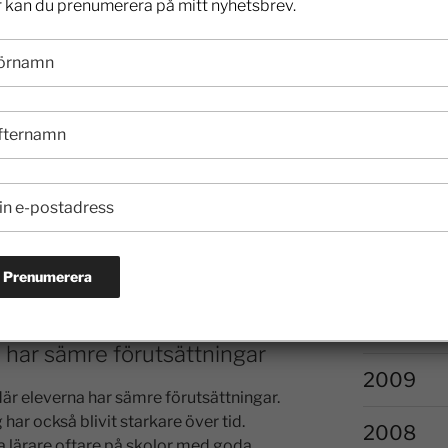
 kan du prenumerera på mitt nyhetsbrev.
2016
are
dighet är vilken inverkan föräldrarnas
2015
esultat. Rapportförfattarna ser att
ultaten inte förändrats för svenskfödda
2014
 mer av skolresultaten idag än tidigare
2013
t sämre på att hantera de här eleverna,
2012
 att gruppen utrikes födda har blivit mer
e skillnader på hur gamla eleverna är när
e kommer ifrån, säger Björn Öckert.
2011
2010
a har sämre förutsättningar
2009
där eleverna har sämre förutsättningar.
r också blivit starkare över tid.
2008
 lärare oftare på skolor med goda