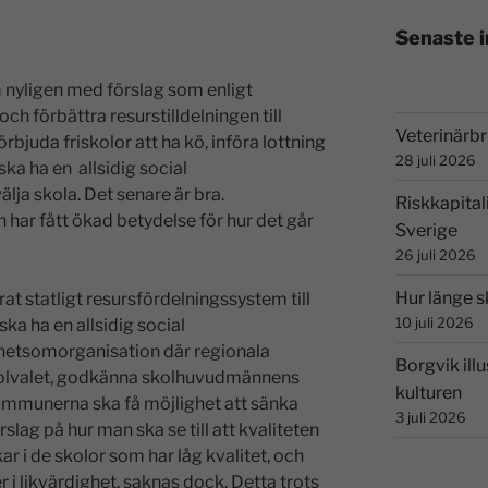
Senaste 
 nyligen med förslag som enligt
h förbättra resurstilldelningen till
Veterinärbri
rbjuda friskolor att ha kö, införa lottning
28 juli 2026
ska ha en allsidig social
ja skola. Det senare är bra.
Riskkapital
har fått ökad betydelse för hur det går
Sverige
26 juli 2026
Hur länge s
rat statligt resursfördelningssystem till
10 juli 2026
ka ha en allsidig social
etsomorganisation där regionala
Borgvik illu
skolvalet, godkänna skolhuvudmännens
kulturen
 kommunerna ska få möjlighet att sänka
3 juli 2026
rslag på hur man ska se till att kvaliteten
 i de skolor som har låg kvalitet, och
er i likvärdighet, saknas dock. Detta trots