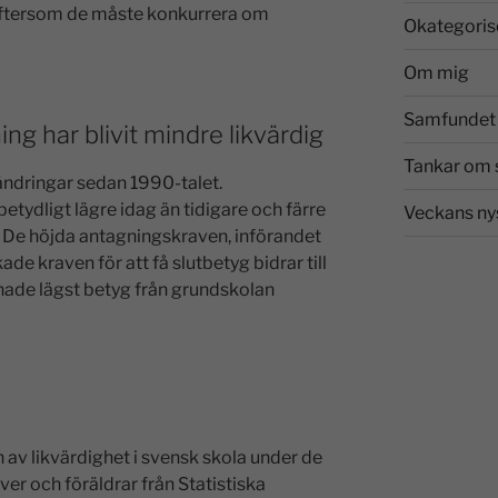
eftersom de måste konkurrera om
Okategoris
Om mig
Samfundet 
ing har blivit mindre likvärdig
Tankar om 
ndringar sedan 1990-talet.
ydligt lägre idag än tidigare och färre
Veckans ny
n. De höjda antagningskraven, införandet
e kraven för att få slutbetyg bidrar till
 hade lägst betyg från grundskolan
av likvärdighet i svensk skola under de
er och föräldrar från Statistiska