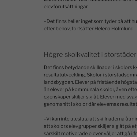
elevförutsättningar.
–Det finns heller inget som tyder på att
efter behov, fortsätter Helena Holmlund
Högre skolkvalitet i storstäder
Det finns betydande skillnader i skolors k
resultatutveckling. Skolor i storstadsomr
landsbygden. Elever på fristående högsta
än elever på kommunala skolor, även efter 
egenskaper skiljer sig åt. Elever med svag
genomsnitt i skolor där elevernas resulta
–Vi kan inte utesluta att skillnaderna åtmi
att skolors elevgrupper skiljer sig åt på ett
särskilt motiverade elever väljer att gå i f