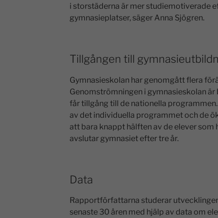
i storstäderna är mer studiemotiverade 
gymnasieplatser, säger Anna Sjögren.
Tillgången till gymnasieutbildn
Gymnasieskolan har genomgått flera förä
Genomströmningen i gymnasieskolan är bet
får tillgång till de nationella programme
av det individuella programmet och de ökad
att bara knappt hälften av de elever som
avslutar gymnasiet efter tre år.
Data
Rapportförfattarna studerar utvecklingen 
senaste 30 åren med hjälp av data om elev