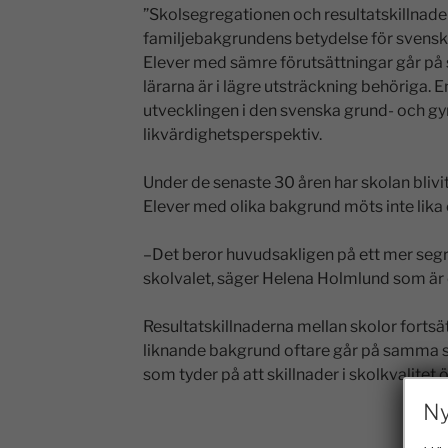
”Skolsegregationen och resultatskillnade
familjebakgrundens betydelse för svenskf
Elever med sämre förutsättningar går på 
lärarna är i lägre utsträckning behöriga.
utvecklingen i den svenska grund- och gy
likvärdighetsperspektiv.
Under de senaste 30 åren har skolan blivit
Elever med olika bakgrund möts inte lika 
–Det beror huvudsakligen på ett mer seg
skolvalet, säger Helena Holmlund som är 
Resultatskillnaderna mellan skolor fortsät
liknande bakgrund oftare går på samma sko
som tyder på att skillnader i skolkvalitet
Ny