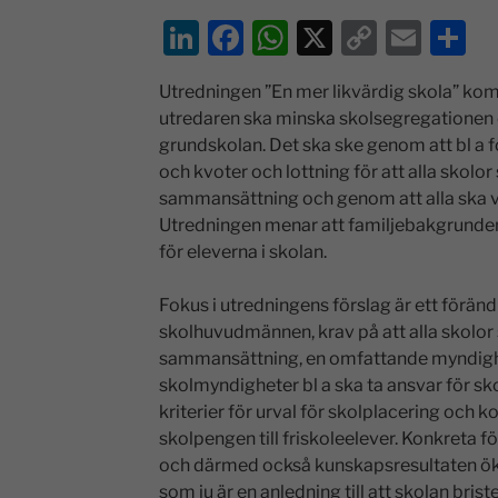
Li
F
W
X
C
E
D
n
a
h
o
m
el
Utredningen ”En mer likvärdig skola” kom
k
c
at
p
ai
a
utredaren ska minska skolsegregationen oc
e
e
s
y
l
grundskolan. Det ska ske genom att bl a fö
dI
b
A
Li
och kvoter och lottning för att alla skolor 
sammansättning och genom att alla ska väl
n
o
p
n
Utredningen menar att familjebakgrunden 
o
p
k
för eleverna i skolan.
k
Fokus i utredningens förslag är ett föränd
skolhuvudmännen, krav på att alla skolor s
sammansättning, en omfattande myndigh
skolmyndigheter bl a ska ta ansvar för 
kriterier för urval för skolplacering och
skolpengen till friskoleelever. Konkreta fö
och därmed också kunskapsresultaten ökar
som ju är en anledning till att skolan brist