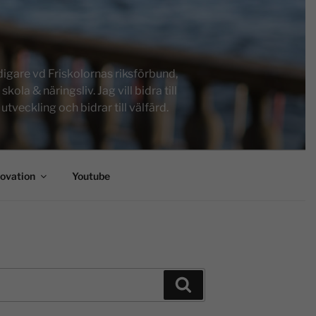
igare vd Friskolornas riksförbund,
a & näringsliv. Jag vill bidra till
tveckling och bidrar till välfärd.
novation
Youtube