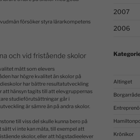
2007
 huvudmän försöker styra lärarkompetens
2006
Kategori
na och vid fristående skolor
valitet mätt som elevers
åden har högre kvalitet än skolor på
Altinget
dieskolor har bättre resultatutveckling
att hänsyn tagits till att elevgruppernas
Borgarråde
are studieförutsättningar går i
tutveckling är sämre än på andra skolor.
Entreprenö
Hamiltonp
nstone till viss del skulle kunna bero på
 sätt vi inte kan mäta, till exempel att
Krönikor
ristående skolor, eller att högstadieelever