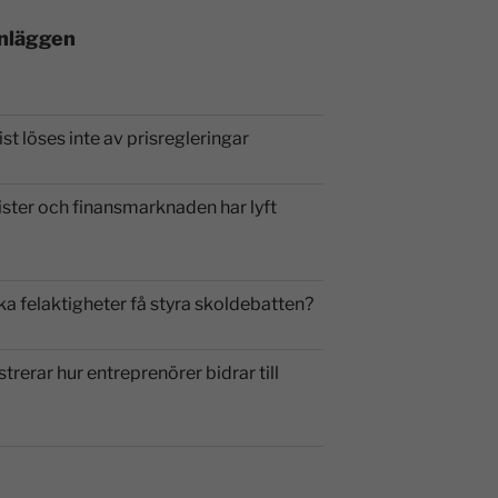
inläggen
st löses inte av prisregleringar
ister och finansmarknaden har lyft
ka felaktigheter få styra skoldebatten?
strerar hur entreprenörer bidrar till