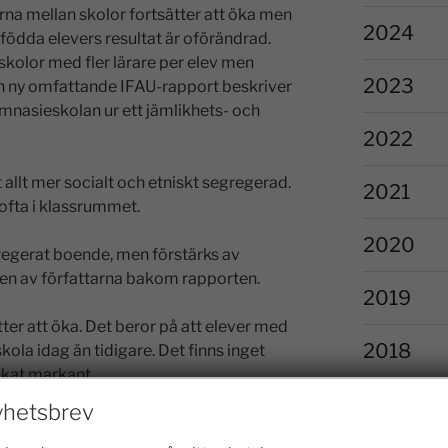
rna mellan skolor fortsätter att öka men
2024
ödda elevers resultat är oförändrad.
skolor med fler lärare per elev men
2023
 En ny omfattande IFAU-rapport beskriver
mnasieskolan ur ett jämlikhets- och
2022
 allt mer socialt och etniskt segregerad.
2021
ofta i klassrummet.
2020
regerat boende, men förstärks av
en av författarna bakom rapporten.
2019
ter att öka. Det beror på att elever med
2018
la idag än tidigare. Det finns inget
 ökat markant.
2017
hetsbrev