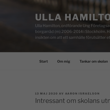
ULLA HAMILT
Ulla Hamilton, ordförande Ung Företagsam
borgarråd (m) 2006-2014 i Stockholm. Här f
insikten om att ett samhälle förutsätter e
Start
Om mig
Tankar om skolan
13 MAJ 2020
AV
AARON ISRAELSON
Intressant om skolans ut