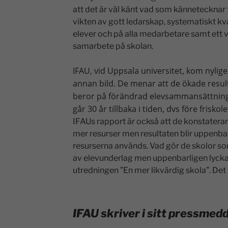
att det är väl känt vad som kännetecknar
vikten av gott ledarskap, systematiskt kv
elever och på alla medarbetare samt ett v
samarbete på skolan.
IFAU, vid Uppsala universitet, kom nylig
annan bild. De menar att de ökade resul
beror på förändrad elevsammansättning
går 30 år tillbaka i tiden, dvs före fris
IFAUs rapport är också att de konstaterar
mer resurser men resultaten blir uppenbar
resurserna används. Vad gör de skolor s
av elevunderlag men uppenbarligen lyckas
utredningen ”En mer likvärdig skola”. Det
IFAU skriver i sitt pressmed