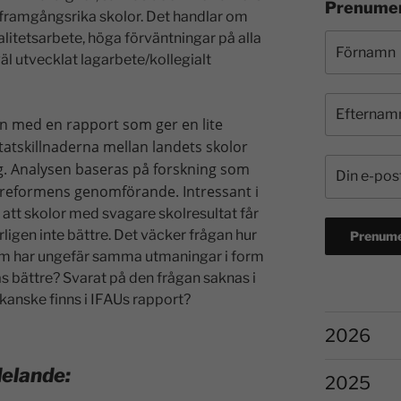
Prenumer
 framgångsrika skolor. Det handlar om
alitetsarbete, höga förväntningar på alla
äl utvecklat lagarbete/kollegialt
en med en rapport som ger en lite
tatskillnaderna mellan landets skolor
. Analysen baseras på forskning som
kolereformens genomförande. Intressant i
 att skolor med svagare skolresultat får
ligen inte bättre. Det väcker frågan hur
om har ungefär samma utmaningar i form
 bättre? Svarat på den frågan saknas i
 kanske finns i IFAUs rapport?
2026
delande:
2025