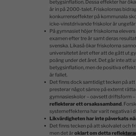
betygsinflation. Dessa effekter har ökat
år in på 2000-talet. Friskolornas bidrag
konkurrenseffekter på kommunala skol
icke-vinstdrivande friskolor är ungefär 
På gymnasiet höjer friskolorna elevers 
examen efter tre år samt deras resultat
svenska. Likaså ökar friskolorna sannol
universitetet året efter att de gått ut 
poäng under det året. Det går inte att u
betygsinflation, men de positiva effekt
är fallet.
Det finns dock samtidigt tecken på att
presterar något sämre på externt rätt
gymnasieskolor – oavsett driftsform –
reflekterar ett orsakssamband
. Fors
systemeffekterna har varit negativa i
Likvärdigheten har inte påverkats nä
Det finns tecken på att skolvalet och f
men det är
oklart om detta reflekter