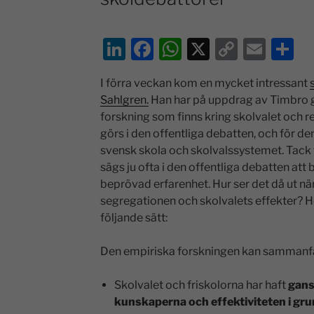
Li
F
W
X
C
E
D
n
a
h
o
m
el
I förra veckan kom en mycket intressant
k
c
at
p
ai
a
Sahlgren.
Han har på uppdrag av Timbro g
e
e
s
y
l
forskning som finns kring skolvalet och r
dI
b
A
Li
görs i den offentliga debatten, och för de
svensk skola och skolvalssystemet. Tack f
n
o
p
n
sägs ju ofta i den offentliga debatten att
o
p
k
beprövad erfarenhet. Hur ser det då ut nä
k
segregationen och skolvalets effekter? H
följande sätt:
Den empiriska forskningen kan sammanfat
Skolvalet och friskolorna har haft
gans
kunskaperna och effektiviteten i gr