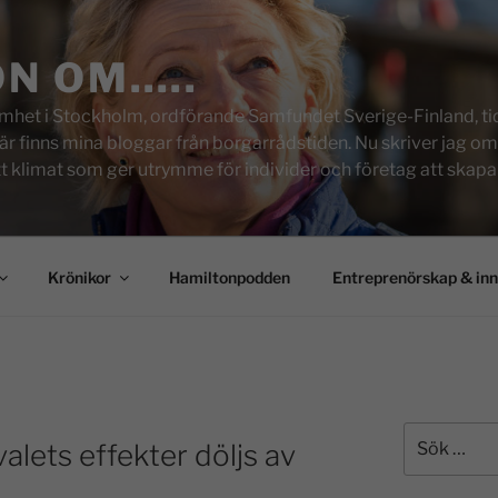
ON OM…..
het i Stockholm, ordförande Samfundet Sverige-Finland, tid
inns mina bloggar från borgarrådstiden. Nu skriver jag om skol
tt klimat som ger utrymme för individer och företag att skapa u
Krönikor
Hamiltonpodden
Entreprenörskap & in
alets effekter döljs av