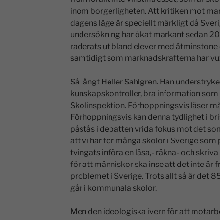
inom borgerligheten. Att kritiken mot mark
dagens läge är speciellt märkligt då Sv
undersökning har ökat markant sedan 2012.
raderats ut bland elever med åtminstone en
samtidigt som marknadskrafterna har vuxit
Så långt Heller Sahlgren. Han understryker
kunskapskontroller, bra information som 
Skolinspektion. Förhoppningsvis läser må
Förhoppningsvis kan denna tydlighet i bri
påstås i debatten vrida fokus mot det so
att vi har för många skolor i Sverige som p
tvingats införa en läsa,- räkna- och skriv
för att människor ska inse att det inte är
problemet i Sverige. Trots allt så är det 
går i kommunala skolor.
Men den ideologiska ivern för att motarb