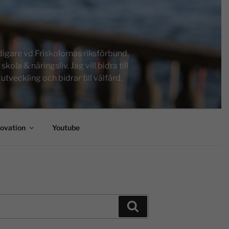
igare vd Friskolornas riksförbund,
a & näringsliv. Jag vill bidra till
tveckling och bidrar till välfärd.
novation
Youtube