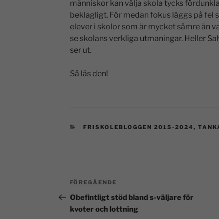
människor kan välja skola tycks fördunkla
beklagligt. För medan fokus läggs på fel 
elever i skolor som är mycket sämre än vad
se skolans verkliga utmaningar. Heller Sa
ser ut.
Så läs den!
FRISKOLEBLOGGEN 2015-2024
,
TANK
FÖREGÅENDE
Obefintligt stöd bland s-väljare för
kvoter och lottning