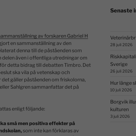
Senaste 
sammanställning av forskaren Gabriel H
Veterinärbri
jort en sammanställning av den
28 juli 2026
elaterat denna till de påståenden som
Riskkapital
n delen även i offentliga utredningar om
Sverige
ör detta bidrag till debatten Timbro. Det
26 juli 2026
 beslut ska vila på vetenskap och
r det gäller påståenden om friskolorna,
Hur länge s
eller Sahlgren sammanfattar det på
10 juli 2026
Borgvik illu
tas enligt följande:
kulturen
3 juli 2026
ka små men positiva effekter på
undskolan,
som inte kan förklaras av