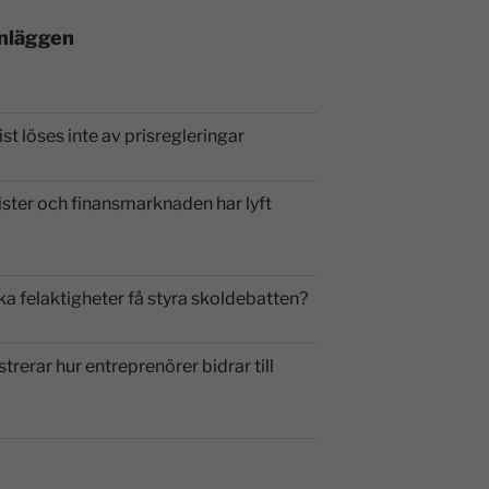
inläggen
st löses inte av prisregleringar
ister och finansmarknaden har lyft
ka felaktigheter få styra skoldebatten?
strerar hur entreprenörer bidrar till