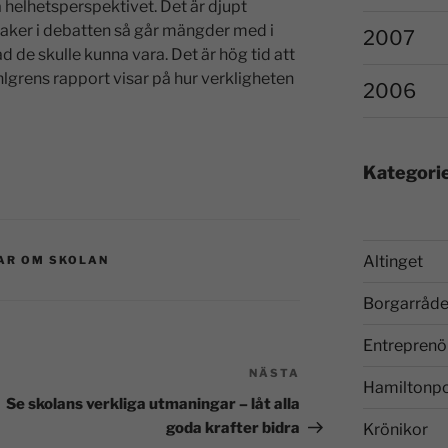
 helhetsperspektivet. Det är djupt
saker i debatten så går mängder med i
2007
 de skulle kunna vara. Det är hög tid att
hlgrens rapport visar på hur verkligheten
2006
Kategori
Altinget
AR OM SKOLAN
Borgarråde
Entreprenö
NÄSTA
Hamiltonp
Se skolans verkliga utmaningar – låt alla
goda krafter bidra
Krönikor