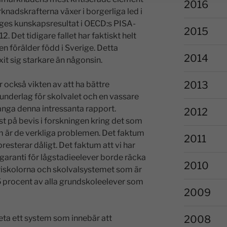
2016
nadskrafterna växer i borgerliga led i
eriges kunskapsresultat i OECD:s PISA-
2015
 Det tidigare fallet har faktiskt helt
 förälder född i Sverige. Detta
2014
 sig starkare än någonsin.
2013
 också vikten av att ha bättre
underlag för skolvalet och en vassare
nga denna intressanta rapport.
2012
st på bevis i forskningen kring det som
m är de verkliga problemen. Det faktum
2011
resterar dåligt. Det faktum att vi har
a garanti för lågstadieelever borde räcka
2010
 friskolorna och skolvalsystemet som är
85 procent av alla grundskoleelever som
2009
2008
eta ett system som innebär att