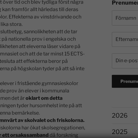
 över tid och blev tydliga först några
Prenumer
 kan framför allt härledas till deras
or. Effekterna av vinstdrivande och
lika stora.
slutbetyg, sannolikheten att de tar
 på nationella prov i engelska och
ikheten att eleverna läser vidare på
gymnasiet och att de tar minst 15 ECTS-
tesluta att effekterna beror på
erna på högskolan tyder på att så inte
 elever i fristående gymnasieskolor
ade prov än elever i kommunala
 men det är
oklart om detta
kningen tyder hursomhelst inte på att
 denna bemärkelse.
2026
mnvärt av skolvalet och friskolorna.
riskolorna har ökat skolsegregationen,
2025
ar ett orsakssamband
då forskning