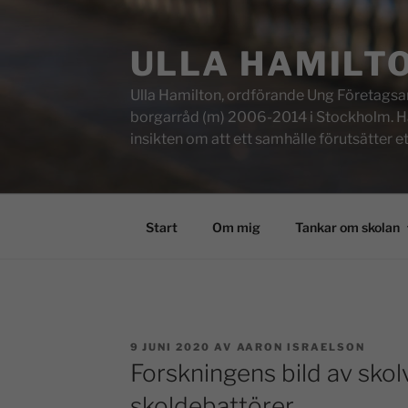
ULLA HAMILT
Ulla Hamilton, ordförande Ung Företagsam
borgarråd (m) 2006-2014 i Stockholm. Här f
insikten om att ett samhälle förutsätter e
Start
Om mig
Tankar om skolan
9 JUNI 2020
AV
AARON ISRAELSON
Forskningens bild av skolv
skoldebattörer