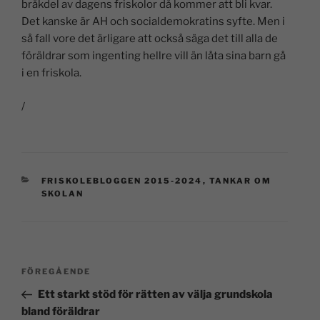
bråkdel av dagens friskolor då kommer att bli kvar.
Det kanske är AH och socialdemokratins syfte. Men i
så fall vore det ärligare att också säga det till alla de
föräldrar som ingenting hellre vill än låta sina barn gå
i en friskola.
/
FRISKOLEBLOGGEN 2015-2024
,
TANKAR OM
SKOLAN
FÖREGÅENDE
Ett starkt stöd för rätten av välja grundskola
bland föräldrar