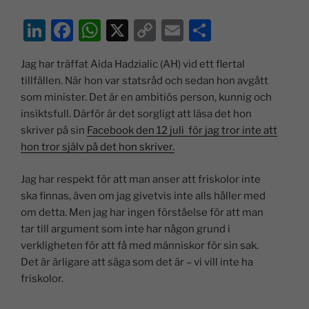
Li
F
W
X
C
E
D
n
a
h
o
m
el
Jag har träffat Aida Hadzialic (AH) vid ett flertal
k
c
at
p
ai
a
tillfällen. När hon var statsråd och sedan hon avgått
e
e
s
y
l
som minister. Det är en ambitiös person, kunnig och
dI
b
A
Li
insiktsfull. Därför är det sorgligt att läsa det hon
skriver på sin
Facebook den 12 juli för jag tror inte att
n
o
p
n
hon tror själv på det hon skriver.
o
p
k
k
Jag har respekt för att man anser att friskolor inte
ska finnas, även om jag givetvis inte alls håller med
om detta. Men jag har ingen förståelse för att man
tar till argument som inte har någon grund i
verkligheten för att få med människor för sin sak.
Det är ärligare att säga som det är – vi vill inte ha
friskolor.