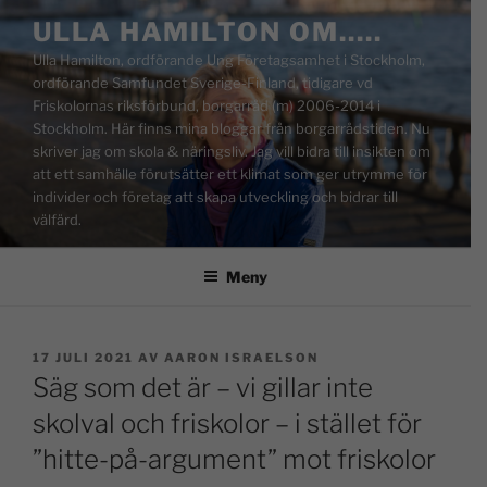
ULLA HAMILTON OM…..
Ulla Hamilton, ordförande Ung Företagsamhet i Stockholm,
ordförande Samfundet Sverige-Finland, tidigare vd
Friskolornas riksförbund, borgarråd (m) 2006-2014 i
Stockholm. Här finns mina bloggar från borgarrådstiden. Nu
skriver jag om skola & näringsliv. Jag vill bidra till insikten om
att ett samhälle förutsätter ett klimat som ger utrymme för
individer och företag att skapa utveckling och bidrar till
välfärd.
Meny
17 JULI 2021
AV
AARON ISRAELSON
Säg som det är – vi gillar inte
skolval och friskolor – i stället för
”hitte-på-argument” mot friskolor