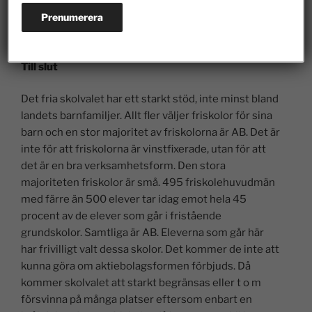
Bolagsverket.
Till slut
Det fria skolvalet har ett starkt stöd, inte minst bland
landets barnfamiljer. Allt fler väljer friskolor för sina
barn och en stor majoritet av friskolorna är AB. Det är
inte för att friskolorna är vinstfixerade, utan för att
det är en bra verksamhetsform. Den stora
majoriteten friskolor är små. 495 friskolehuvudmän
med färre än 500 elever tar idag emot hela 45
procent av de elever som går i fristående
grundskolor. Samtliga är AB. Eleverna som går här
har frivilligt valt dessa skolor. Det kommer de inte att
kunna göra om aktiebolagsformen förbjuds. Då
kommer skolvalet att starkt begränsas eller t o m
försvinna på många platser eftersom enbart en