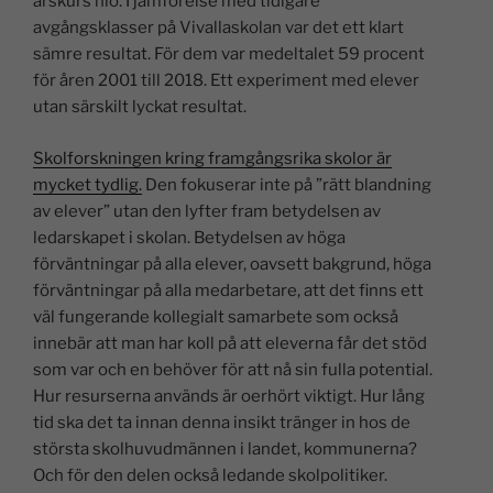
årskurs nio. I jämförelse med tidigare
avgångsklasser på Vivallaskolan var det ett klart
sämre resultat. För dem var medeltalet 59 procent
för åren 2001 till 2018. Ett experiment med elever
utan särskilt lyckat resultat.
Skolforskningen kring framgångsrika skolor är
mycket tydlig.
Den fokuserar inte på ”rätt blandning
av elever” utan den lyfter fram betydelsen av
ledarskapet i skolan. Betydelsen av höga
förväntningar på alla elever, oavsett bakgrund, höga
förväntningar på alla medarbetare, att det finns ett
väl fungerande kollegialt samarbete som också
innebär att man har koll på att eleverna får det stöd
som var och en behöver för att nå sin fulla potential.
Hur resurserna används är oerhört viktigt. Hur lång
tid ska det ta innan denna insikt tränger in hos de
största skolhuvudmännen i landet, kommunerna?
Och för den delen också ledande skolpolitiker.