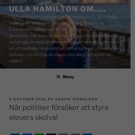
ULLA HAMILTON OM…..
Ulla Hamilton, ordförande Ung Företagsamhet i Stockholm,
ordförande Samfundet Sverige-Finland, tidigare vd
Friskolornas riksförbund, borgarråd (m) 2006-2014 i
Stockholm. Här finns mina bloggar från borgarrådstiden. Nu
skriver jag om skola & näringsliv. Jag vill bidra till insikten om
att ett samhälle förutsätter ett klimat som ger utrymme för
individer och företag att skapa utveckling och bidrar till
välfärd.
Meny
5 OKTOBER 2021
AV
AARON ISRAELSON
När politiker försöker att styra
elevers skolval