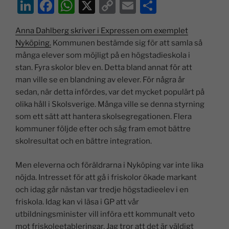
Li
F
W
X
C
E
D
n
a
h
o
m
el
Anna Dahlberg skriver i Expressen om exemplet
k
c
at
p
ai
a
Nyköping.
Kommunen bestämde sig för att samla så
e
e
s
y
l
många elever som möjligt på en högstadieskola i
dI
b
A
Li
stan. Fyra skolor blev en. Detta bland annat för att
man ville se en blandning av elever. För några år
n
o
p
n
sedan, när detta infördes, var det mycket populärt på
o
p
k
olika håll i Skolsverige. Många ville se denna styrning
k
som ett sätt att hantera skolsegregationen. Flera
kommuner följde efter och såg fram emot bättre
skolresultat och en bättre integration.
Men eleverna och föräldrarna i Nyköping var inte lika
nöjda. Intresset för att gå i friskolor ökade markant
och idag går nästan var tredje högstadieelev i en
friskola. Idag kan vi läsa i GP att vår
utbildningsminister vill införa ett kommunalt veto
mot friskoleetableringar. Jag tror att det är väldigt