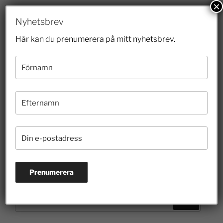
×
Nyhetsbrev
Här kan du prenumerera på mitt nyhetsbrev.
FÖREGÅENDE
Om stora resultatskillnader mellan skolor på
landsorten och i storstäderna samt
utbildningskvalitetens betydelse för tillväxten i ett
land
NÄSTA
Skoldebatten struntar i den enskilde eleven