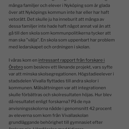
många familjer och elever i Nyköping som är glada
över att Nyköpings kommun inte har eller har haft
vetorätt. Det skulle ju ha inneburit att många av
dessa familjer inte hade haft något annat val än att
gå till den skola som kommunpolitikerna tycker att
man ska ”välja”. En skola som uppenbart har problem
med ledarskapet och ordningen i skolan.
I våras kom en
intressant rapport från forskare i
Örebro
som beskrev ett liknande projekt, vars syfte
var att minska skolsegregationen. Högstadieelever i
stadsdelen Vivalla flyttades till andra skolor i
kommunen. Målsättningen var att integrationen
skulle förbättras och skolresultaten höjas. Hur blev
då resultatet enligt forskarna? På de nya
anvisningsskolorna nådde i genomsnitt 42 procent
av eleverna som kom från Vivallaskolan
grundläggande behörighet till gymnasiet efter