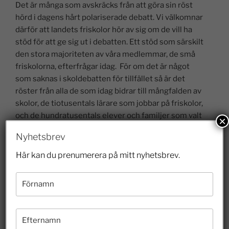
Det är många som avskräcks från att göra sin röst
hörd i dagens hårt polariserade debatt. Vi välkomnar
därför att landets friskolor hör av sig om de vill ha
stöd för att ge sig ut i debatten. Ett stöd som särskilt
den stora majoriteten av våra medlemmar, de små
friskolorna, efterfrågar idag. För om det är något
som saknas i skoldebatten för tillfället så är det
röster från alla de som idag bidrar till mångfalden av
skolor, de tiotusentals lärare som jobbar på friskolor,
och de hundratusentals elever och familjer som valt
×
dessa.
Nyhetsbrev
För precis så är det. Vi kommer fortsätta att stå upp
Här kan du prenumerera på mitt nyhetsbrev.
för landets friskolor, deras villkor och möjligheter att
fortsätta bedriva sina uppskattade verksamheter. Att
svensk skola har problem är uppenbart, men att
dessa problem skulle lösas genom att fasa ut bra
skolor som hundratusentals elever valt är
ansvarslöst. Vi tänker inte låta svensk skolas