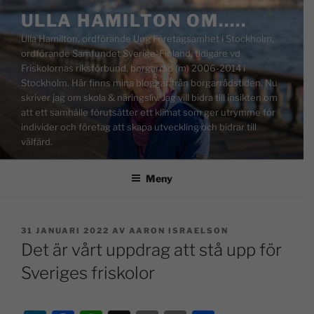
ULLA HAMILTON OM…..
Ulla Hamilton, ordförande Ung Företagsamhet i Stockholm,
ordförande Samfundet Sverige-Finland, tidigare vd
Friskolornas riksförbund, borgarråd (m) 2006-2014 i
Stockholm. Här finns mina bloggar från borgarrådstiden. Nu
skriver jag om skola & näringsliv. Jag vill bidra till insikten om
att ett samhälle förutsätter ett klimat som ger utrymme för
individer och företag att skapa utveckling och bidrar till
välfärd.
Meny
31 JANUARI 2022
AV
AARON ISRAELSON
Det är vårt uppdrag att stå upp för
Sveriges friskolor