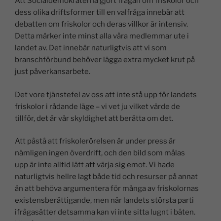
Att Socialdemokraterna gjort frågan om friskolor och
dess olika driftsformer till en valfråga innebär att
debatten om friskolor och deras villkor är intensiv.
Detta märker inte minst alla våra medlemmar ute i
landet av. Det innebär naturligtvis att vi som
branschförbund behöver lägga extra mycket krut på
just påverkansarbete.
Det vore tjänstefel av oss att inte stå upp för landets
friskolor i rådande läge – vi vet ju vilket värde de
tillför, det är vår skyldighet att berätta om det.
Att påstå att friskolerörelsen är under press är
nämligen ingen överdrift, och den bild som målas
upp är inte alltid lätt att värja sig emot. Vi hade
naturligtvis hellre lagt både tid och resurser på annat
än att behöva argumentera för många av friskolornas
existensberättigande, men när landets största parti
ifrågasätter detsamma kan vi inte sitta lugnt i båten.