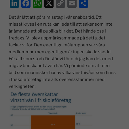
Li
F
W
X
C
E
D
n
a
h
o
m
el
Det är lätt att göra misstag i vår snabba tid. Ett
k
c
at
p
ai
a
missat kryss i en ruta kan leda till att saker som inte
e
e
s
y
l
är ämnade att bli publika blir det. Det hände oss i
dI
b
A
Li
fredags. Vi blev uppmärksammade på detta, det
tackar vi för. Den egentliga målgruppen var våra
n
o
p
n
medlemmar, men egentligen är ingen skada skedd.
o
p
k
För allt som stod där står vi för och jag kan dela med
k
mig av budskapet även här.
Vi påminde om att den
bild som människor har av vilka vinstnivåer som finns
i friskoleföretag inte alls överensstämmer med
verkligheten.