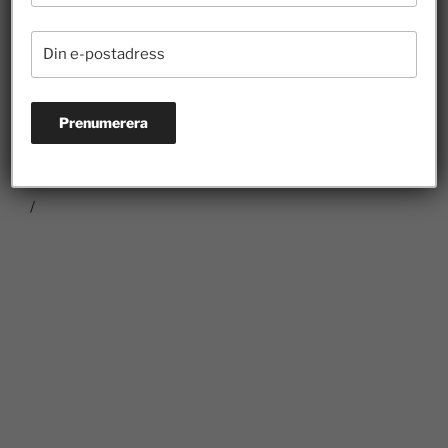
problem kokas ner till att huvudfrågan är att 15
procent valt fristående alternativ – det vore att svika
alla landets elever. Inte att förglömma alla de lärare
som valt en friskola som arbetsgivare. Tvärtom, vi vill
gärna kroka arm med skolhuvudmän, lärare, lärarfack
och elevorganisationer i arbetet för att höja svensk
skolas kvalitet för alla.
/