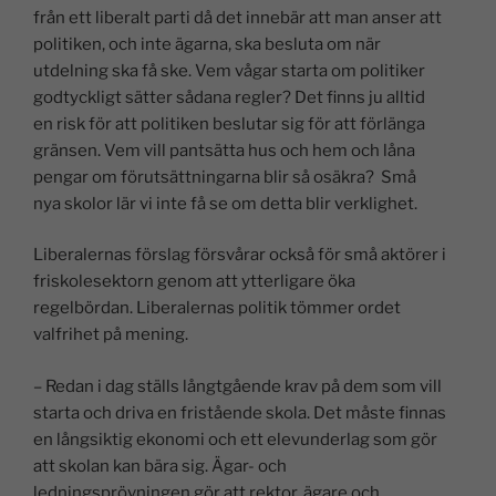
från ett liberalt parti då det innebär att man anser att
politiken, och inte ägarna, ska besluta om när
utdelning ska få ske. Vem vågar starta om politiker
godtyckligt sätter sådana regler? Det finns ju alltid
en risk för att politiken beslutar sig för att förlänga
gränsen. Vem vill pantsätta hus och hem och låna
pengar om förutsättningarna blir så osäkra? Små
nya skolor lär vi inte få se om detta blir verklighet.
Liberalernas förslag försvårar också för små aktörer i
friskolesektorn genom att ytterligare öka
regelbördan. Liberalernas politik tömmer ordet
valfrihet på mening.
– Redan i dag ställs långtgående krav på dem som vill
starta och driva en fristående skola. Det måste finnas
en långsiktig ekonomi och ett elevunderlag som gör
att skolan kan bära sig. Ägar- och
ledningsprövningen gör att rektor, ägare och