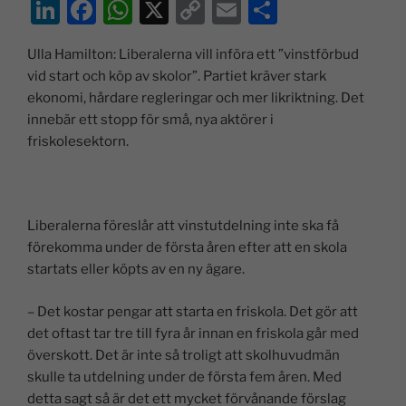
Li
F
W
X
C
E
D
n
a
h
o
m
el
Ulla Hamilton: Liberalerna vill införa ett ”vinstförbud
k
c
at
p
ai
a
vid start och köp av skolor”. Partiet kräver stark
e
e
s
y
l
ekonomi, hårdare regleringar och mer likriktning. Det
dI
b
A
Li
innebär ett stopp för små, nya aktörer i
friskolesektorn.
n
o
p
n
o
p
k
k
Liberalerna föreslår att vinstutdelning inte ska få
förekomma under de första åren efter att en skola
startats eller köpts av en ny ägare.
– Det kostar pengar att starta en friskola. Det gör att
det oftast tar tre till fyra år innan en friskola går med
överskott. Det är inte så troligt att skolhuvudmän
skulle ta utdelning under de första fem åren. Med
detta sagt så är det ett mycket förvånande förslag