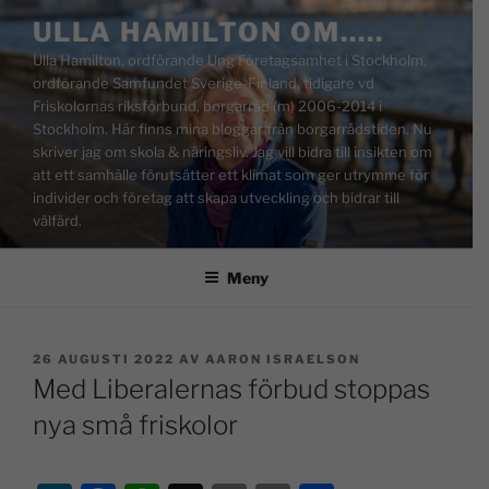
ULLA HAMILTON OM…..
Ulla Hamilton, ordförande Ung Företagsamhet i Stockholm,
ordförande Samfundet Sverige-Finland, tidigare vd
Friskolornas riksförbund, borgarråd (m) 2006-2014 i
Stockholm. Här finns mina bloggar från borgarrådstiden. Nu
skriver jag om skola & näringsliv. Jag vill bidra till insikten om
att ett samhälle förutsätter ett klimat som ger utrymme för
individer och företag att skapa utveckling och bidrar till
välfärd.
Meny
26 AUGUSTI 2022
AV
AARON ISRAELSON
Med Liberalernas förbud stoppas
nya små friskolor